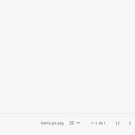
20
Items por pág.
1–1 de 1