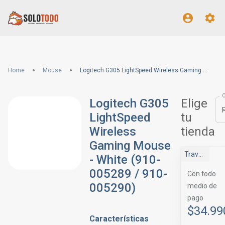
Home
Mouse
Logitech G305 LightSpeed Wireless Gaming Mouse - White (910-005289 / 910-005290)
Logitech G305
Elige
LightSpeed
tu
Wireless
tienda
Gaming Mouse
Travel Tienda
- White (910-
005289 / 910-
Con todo
005290)
medio de
pago
$34.99
Características