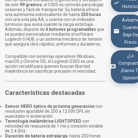
de solo
99 gramos
, el G305 es cómodo para largas
Históric
sesiones y fácil de transportar. Su batería ofrece
una autonomía sobresaliente de hasta
250 horas
con una sola pila AA, y cuenta con un indicador
Avísam
luminoso que avisa cuando la carga está baja.
Cuand
Además, dispone de
6 botones programables
que
se pueden personalizar mediante el software
Baje De
Logitech G HUB, y un sistema mecánico de tensión
Precio
que asegura clics rápidos, uniformes y duraderos.
¿Lo
Compatible con sistemas operativos Windows,
macOS y Chrome OS, el Logitech G305 es una
Comprast
opción versátil para quienes buscan libertad
¡Danos 
inalámbrica sin sacrificar precisión ni velocidad.
Opinión
Características destacadas
Sensor HERO óptico de próxima generación
con
resolución ajustable de 200 a 12.000 DPI, sin
suavizado ni aceleración.
Tecnología inalámbrica LIGHTSPEED
con
velocidad de respuesta de 1 ms y conexión estable
de 2.4 GHz.
Duración de batería extralarga
: hasta 250 horas