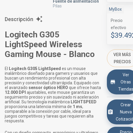
Fuente de alimentación
Pilas
MyBox
Descripción
Precio
efectivo
Logitech G305
$39.49
LightSpeed Wireless
Gaming Mouse - Blanco
VER MÁS
PRECIOS
El
Logitech G305 LightSpeed
es un mouse
inalámbrico diseñado para gamers y usuarios que
Ver
buscan un rendimiento profesional con alta
Otras
precisión y conectividad ultrarrápida. Equipado con
el avanzado
sensor óptico HERO
que ofrece hasta
Tienda
12.000 DPI
ajustables, este mouse garantiza un
seguimiento preciso y sin suavizado ni aceleración
artificial. Su tecnología inalámbrica
LIGHTSPEED
Crear
proporciona una latencia mínima de
1 ms
,
comparable a la conexión por cable, ideal para
Nueva
juegos competitivos y tareas que requieren alta
Cotizaci
respuesta.
Precio
Con un diseño compacto, ergonómico y ultraligero