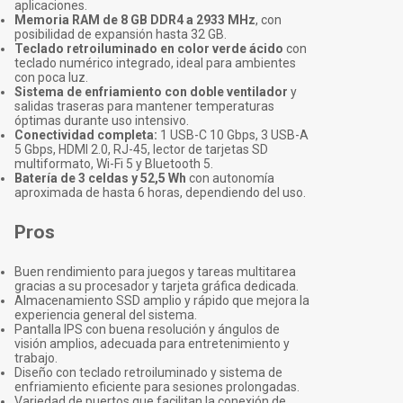
aplicaciones.
Memoria RAM de 8 GB DDR4 a 2933 MHz
, con
posibilidad de expansión hasta 32 GB.
Teclado retroiluminado en color verde ácido
con
teclado numérico integrado, ideal para ambientes
con poca luz.
Sistema de enfriamiento con doble ventilador
y
salidas traseras para mantener temperaturas
óptimas durante uso intensivo.
Conectividad completa:
1 USB-C 10 Gbps, 3 USB-A
5 Gbps, HDMI 2.0, RJ-45, lector de tarjetas SD
multiformato, Wi-Fi 5 y Bluetooth 5.
Batería de 3 celdas y 52,5 Wh
con autonomía
aproximada de hasta 6 horas, dependiendo del uso.
Pros
Buen rendimiento para juegos y tareas multitarea
gracias a su procesador y tarjeta gráfica dedicada.
Almacenamiento SSD amplio y rápido que mejora la
experiencia general del sistema.
Pantalla IPS con buena resolución y ángulos de
visión amplios, adecuada para entretenimiento y
trabajo.
Diseño con teclado retroiluminado y sistema de
enfriamiento eficiente para sesiones prolongadas.
Variedad de puertos que facilitan la conexión de