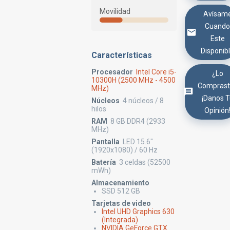
Movilidad
Avísam
Cuand
Este
Disponib
Características
Procesador
Intel Core i5-
¿Lo
10300H (2500 MHz - 4500
Comprast
MHz)
¡Danos 
Núcleos
4 núcleos / 8
hilos
Opinión
RAM
8 GB DDR4 (2933
MHz)
Pantalla
LED 15.6"
(1920x1080) / 60 Hz
Batería
3 celdas (52500
mWh)
Almacenamiento
SSD 512 GB
Tarjetas de video
Intel UHD Graphics 630
(Integrada)
NVIDIA GeForce GTX