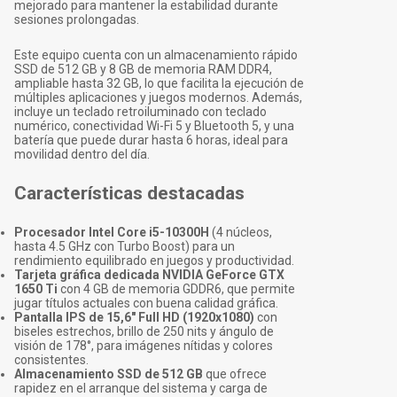
mejorado para mantener la estabilidad durante
sesiones prolongadas.
Este equipo cuenta con un almacenamiento rápido
SSD de 512 GB y 8 GB de memoria RAM DDR4,
ampliable hasta 32 GB, lo que facilita la ejecución de
múltiples aplicaciones y juegos modernos. Además,
incluye un teclado retroiluminado con teclado
numérico, conectividad Wi-Fi 5 y Bluetooth 5, y una
batería que puede durar hasta 6 horas, ideal para
movilidad dentro del día.
Características destacadas
Procesador Intel Core i5-10300H
(4 núcleos,
hasta 4.5 GHz con Turbo Boost) para un
rendimiento equilibrado en juegos y productividad.
Tarjeta gráfica dedicada NVIDIA GeForce GTX
1650 Ti
con 4 GB de memoria GDDR6, que permite
jugar títulos actuales con buena calidad gráfica.
Pantalla IPS de 15,6" Full HD (1920x1080)
con
biseles estrechos, brillo de 250 nits y ángulo de
visión de 178°, para imágenes nítidas y colores
consistentes.
Almacenamiento SSD de 512 GB
que ofrece
rapidez en el arranque del sistema y carga de