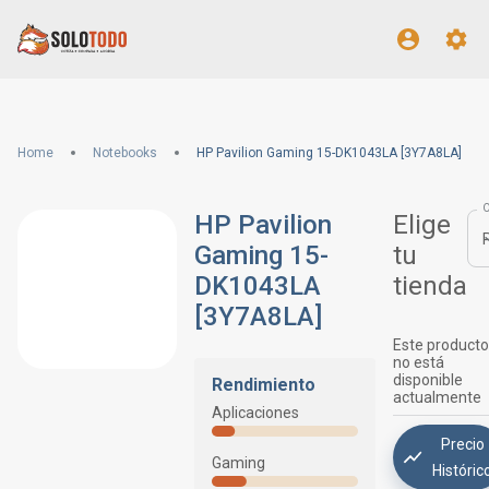
Home
Notebooks
HP Pavilion Gaming 15-DK1043LA [3Y7A8LA]
HP Pavilion
Elige
Gaming 15-
tu
DK1043LA
tienda
[3Y7A8LA]
Este producto
no está
disponible
Rendimiento
actualmente
Aplicaciones
Precio
Gaming
Históric