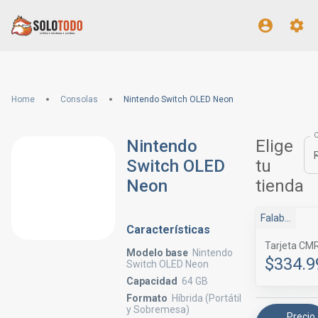
Home
Consolas
Nintendo Switch OLED Neon
Nintendo
Elige
Switch OLED
tu
Neon
tienda
Falabella Marketplace
Características
Tarjeta CM
Modelo base
Nintendo
$334.9
Switch OLED Neon
Capacidad
64 GB
Formato
Híbrida (Portátil
y Sobremesa)
Precio