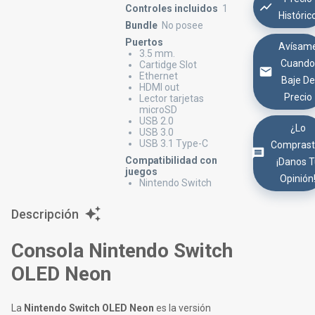
Controles incluidos
1
Históric
Bundle
No posee
Puertos
Avísam
3.5 mm.
Cuand
Cartidge Slot
Ethernet
Baje De
HDMI out
Precio
Lector tarjetas
microSD
USB 2.0
¿Lo
USB 3.0
USB 3.1 Type-C
Comprast
Compatibilidad con
¡Danos 
juegos
Opinión
Nintendo Switch
Descripción
Consola Nintendo Switch
OLED Neon
La
Nintendo Switch OLED Neon
es la versión