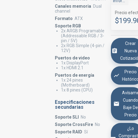
Infor-Ingen
Canales memoria
Dual
channel
Precio efec
Formato
ATX
$199.9
Soporte RGB
2x ARGB Programable
(Addressable RGB / 3-
pin / 5V)
Crear
2x RGB Simple (4-pin /
12V)
Nueva
Puertos de video
Cotizaci
1x DisplayPort
1x HDMI 2.1
Precio
Puertos de energía
Históric
1x 24 pines
(Motherboard)
1x 8 pines (CPU)
Avísam
Cuand
Especificaciones
secundarias
Baje De
Precio
Soporte SLI
No
Soporte CrossFire
No
¿Lo
Soporte RAID
Sí
Comprast