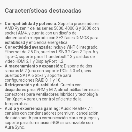
Características destacadas
Compatibilidad y potencia:
Soporta procesadores
AMD Ryzen™ de las series 5000, 4000 G y 3000 con
socket AM4, y cuenta con un diseño de
alimentación mejorado con 8+2 fases DrMOS para
estabilidad y eficiencia energética.
Conectividad avanzada:
Incluye Wi-Fi 6 integrado,
Ethernet de 2.5 Gb, puertos USB 3.2 Gen 2 Tipo-A y
Tipo-C, soporte para Thunderbolt™ 3 y salidas de
video HDMI 2.1 y DisplayPort 1.2.
Almacenamiento y expansión:
Dispone de dos
ranuras M.2 (una con soporte PCIe 4.0 x4), seis
puertos SATA 6 Gb/s y soporte para
configuraciones RAID 0, 1 y 10.
Refrigeración y durabilidad:
Cuenta con
disipadores para VRM y M.2, almohadillas térmicas,
conectores para ventiladores híbridos y tecnología
Fan Xpert 4 para un control eficiente de la
temperatura.
Audio y experiencia gaming:
Audio Realtek 7.1
canales con condensadores premium, cancelación
de ruido por IA para comunicación clara en juegos y
soporte para iluminación RGB sincronizable con
Aura Sync.