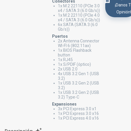
Conectores
¡Danos 
1x M.2 22110 (PCIe 3.0
x4 / SATA 3 (6.0 Gb/s))
Opinión
1x M.2 22110 (PCIe 4.0
x4 / SATA 3 (6.0 Gb/s))
6x SATA (SATA 3 (6.0
Gb/s))
Puertos
2x Antenna Connector
WI-FI 6 (802.11ax)
1x BIOS Flashback
button
1x RJ45
1x S/PDIF (óptico)
2x USB 2.0
4x USB 3.2 Gen 1 (USB
3.2)
1x USB 3.2 Gen 2 (USB
3.2)
1x USB 3.2 Gen 2 (USB
3.2) Type-C
Expansiones
3x PCI Express 3.0 x1
1x PCI Express 3.0 x16
1x PCI Express 4.0 x16