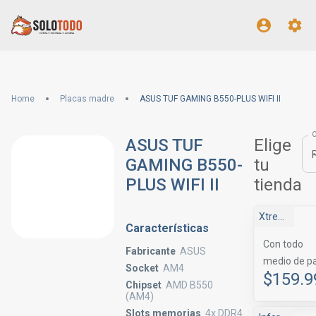
Home
Placas madre
ASUS TUF GAMING B550-PLUS WIFI II
ASUS TUF
Elige
GAMING B550-
tu
PLUS WIFI II
tienda
Xtreme Components
Características
Con todo
Fabricante
ASUS
medio de p
Socket
AM4
$159.9
Chipset
AMD B550
(AM4)
Slots memorias
4x DDR4