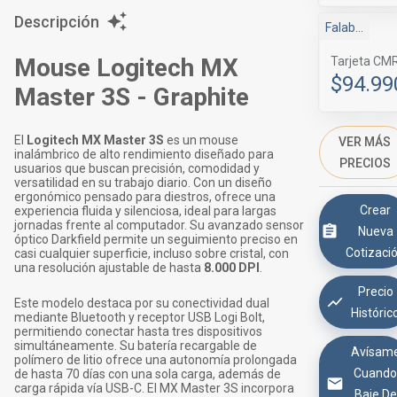
Descripción
Falabella Marketplace
Mouse Logitech MX
Tarjeta CM
$94.99
Master 3S - Graphite
El
Logitech MX Master 3S
es un mouse
VER MÁS
inalámbrico de alto rendimiento diseñado para
PRECIOS
usuarios que buscan precisión, comodidad y
versatilidad en su trabajo diario. Con un diseño
ergonómico pensado para diestros, ofrece una
Crear
experiencia fluida y silenciosa, ideal para largas
jornadas frente al computador. Su avanzado sensor
Nueva
óptico Darkfield permite un seguimiento preciso en
Cotizaci
casi cualquier superficie, incluso sobre cristal, con
una resolución ajustable de hasta
8.000 DPI
.
Precio
Este modelo destaca por su conectividad dual
Históric
mediante Bluetooth y receptor USB Logi Bolt,
permitiendo conectar hasta tres dispositivos
simultáneamente. Su batería recargable de
Avísam
polímero de litio ofrece una autonomía prolongada
Cuand
de hasta 70 días con una sola carga, además de
carga rápida vía USB-C. El MX Master 3S incorpora
Baje De