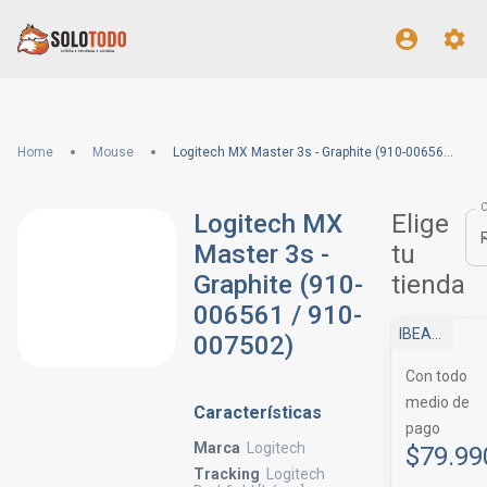
Home
Mouse
Logitech MX Master 3s - Graphite (910-006561 / 910-007502)
Logitech MX
Elige
Master 3s -
tu
Graphite (910-
tienda
006561 / 910-
IBEAM STORE
007502)
Con todo
medio de
Características
pago
Marca
Logitech
$79.99
Tracking
Logitech