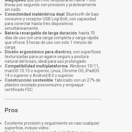
MagSpeed
que permite desplazarse hasta 1.000
líneas por segundo con precisión y prácticamente
sin ruido.
Conectividad inalámbrica dual
: Bluetooth de bajo
consumo y receptor USB Logi Bolt, con capacidad
para conectar hasta tres dispositivos
simultáneamente.
Batería recargable de larga duración
: hasta 70
días de uso con una carga completa y carga rápida
que ofrece 3 horas de uso con solo 1 minuto de
carga.
Diseño ergonómico para diestros
, con superficies
texturizadas para un agarre seguro y postura
natural del brazo, ideal para uso prolongado.
Compatibilidad multiplataforma
: Windows 10/11,
macOS 10.15 o superior, Linux, Chrome OS, iPadOS
14 o superior y Android 8.0 o superior.
Construcción sostenible
: fabricado con un 27% de
plástico reciclado posconsumo y empaque
certificado FSC.
Pros
Excelente precisión y seguimiento en casi cualquier
superficie, incluso vidrio.