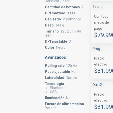
Darkfield [Láser]
Tecnomas.cl
Cantidad de botones
7
DPI máximo
8000
Con todo
Cableado
Inalámbrico
medio de
Peso
141 g
pago
Tamaño
125 x 51 x 84
$79.99
mm.
DPI ajustable
Sí
Color
Negro
Progaming
Avanzados
Precio
efectivo
Polling rate
125 Hz
$81.99
Peso ajustable
No
Lateralidad
Diestro
Tecnología
Dust2
Bluetooth
USB
Precio
Iluminación
No
efectivo
Fuente de alimentación
$81.99
Batería