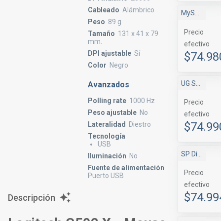
Cableado
Alámbrico
MyShop
Peso
89 g
Precio
Tamaño
131 x 41 x 79
mm.
efectivo
DPI ajustable
Sí
$74.98
Color
Negro
UG Store
Avanzados
Polling rate
1000 Hz
Precio
Peso ajustable
No
efectivo
$74.99
Lateralidad
Diestro
Tecnología
USB
SP Digital
Iluminación
No
Fuente de alimentación
Precio
Puerto USB
efectivo
$74.99
Descripción