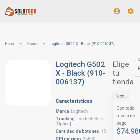
Home
Mouse
Logitech G502 X - Black (910-006137)
Logitech G502
Elige
X - Black (910-
tu
006137)
tienda
Tecnomas.cl
Características
Con todo
Marca
Logitech
medio de
Tracking
Logitech Hero
pago
[Óptico]
$74.98
Cantidad de botones
13
DPI máximo
25600