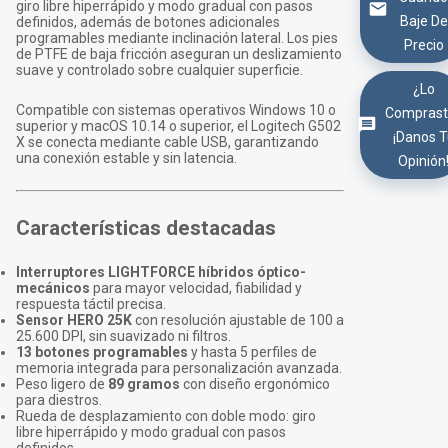
giro libre hiperrápido y modo gradual con pasos
Baje De
definidos, además de botones adicionales
programables mediante inclinación lateral. Los pies
Precio
de PTFE de baja fricción aseguran un deslizamiento
suave y controlado sobre cualquier superficie.
¿Lo
Compatible con sistemas operativos Windows 10 o
Comprast
superior y macOS 10.14 o superior, el Logitech G502
¡Danos 
X se conecta mediante cable USB, garantizando
una conexión estable y sin latencia.
Opinión
Características destacadas
Interruptores LIGHTFORCE híbridos óptico-
mecánicos
para mayor velocidad, fiabilidad y
respuesta táctil precisa.
Sensor HERO 25K
con resolución ajustable de 100 a
25.600 DPI, sin suavizado ni filtros.
13 botones programables
y hasta 5 perfiles de
memoria integrada para personalización avanzada.
Peso ligero de
89 gramos
con diseño ergonómico
para diestros.
Rueda de desplazamiento con doble modo: giro
libre hiperrápido y modo gradual con pasos