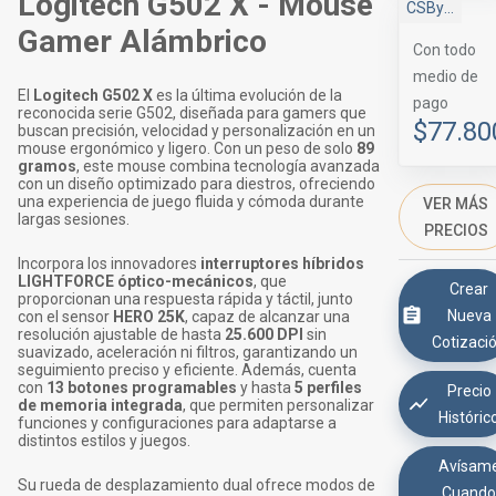
Logitech G502 X - Mouse
CSByte
Gamer Alámbrico
Con todo
medio de
El
Logitech G502 X
es la última evolución de la
pago
reconocida serie G502, diseñada para gamers que
$77.80
buscan precisión, velocidad y personalización en un
mouse ergonómico y ligero. Con un peso de solo
89
gramos
, este mouse combina tecnología avanzada
con un diseño optimizado para diestros, ofreciendo
una experiencia de juego fluida y cómoda durante
VER MÁS
largas sesiones.
PRECIOS
Incorpora los innovadores
interruptores híbridos
LIGHTFORCE óptico-mecánicos
, que
Crear
proporcionan una respuesta rápida y táctil, junto
Nueva
con el sensor
HERO 25K
, capaz de alcanzar una
resolución ajustable de hasta
25.600 DPI
sin
Cotizaci
suavizado, aceleración ni filtros, garantizando un
seguimiento preciso y eficiente. Además, cuenta
con
13 botones programables
y hasta
5 perfiles
Precio
de memoria integrada
, que permiten personalizar
Históric
funciones y configuraciones para adaptarse a
distintos estilos y juegos.
Avísam
Su rueda de desplazamiento dual ofrece modos de
Cuand