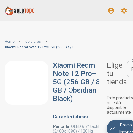
Home
Celulares
Xiaomi Redmi Note 12 Pro+ 5G (256 GB / 8 GB / Obsidian Black)
Xiaomi Redmi
Elige
Note 12 Pro+
tu
5G (256 GB / 8
tienda
GB / Obsidian
Black)
Este producto
no está
disponible
actualmente
Características
Precio
Pantalla
OLED 6.7" táctil
(2400x1080) / 120 Hz
Históric