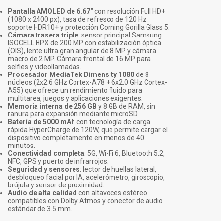
Pantalla AMOLED de 6.67"
con resolución Full HD+
(1080 x 2400 px), tasa de refresco de 120 Hz,
soporte HDR10+ y protección Corning Gorilla Glass 5.
Cámara trasera triple
: sensor principal Samsung
ISOCELL HPX de 200 MP con estabilización óptica
(OIS), lente ultra gran angular de 8 MP y cámara
macro de 2 MP. Cámara frontal de 16 MP para
selfies y videollamadas.
Procesador MediaTek Dimensity 1080
de 8
núcleos (2x2.6 GHz Cortex-A78 + 6x2.0 GHz Cortex-
A55) que ofrece un rendimiento fluido para
multitarea, juegos y aplicaciones exigentes.
Memoria interna de 256 GB
y 8 GB de RAM, sin
ranura para expansión mediante microSD.
Batería de 5000 mAh
con tecnología de carga
rápida HyperCharge de 120W, que permite cargar el
dispositivo completamente en menos de 40
minutos.
Conectividad completa
: 5G, Wi-Fi 6, Bluetooth 5.2,
NFC, GPS y puerto de infrarrojos.
Seguridad y sensores
: lector de huellas lateral,
desbloqueo facial por IA, acelerómetro, giroscopio,
brújula y sensor de proximidad.
Audio de alta calidad
con altavoces estéreo
compatibles con Dolby Atmos y conector de audio
estándar de 3.5 mm.