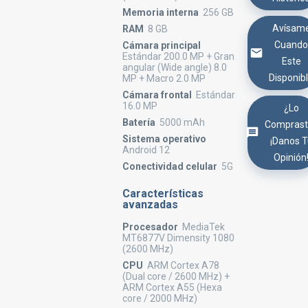
Memoria interna
256 GB
Avísam
RAM
8 GB
Cuand
Cámara principal
Estándar 200.0 MP + Gran
Este
angular (Wide angle) 8.0
Disponib
MP + Macro 2.0 MP
Cámara frontal
Estándar
16.0 MP
¿Lo
Batería
5000 mAh
Comprast
Sistema operativo
¡Danos 
Android 12
Opinión
Conectividad celular
5G
Características
avanzadas
Procesador
MediaTek
MT6877V Dimensity 1080
(2600 MHz)
CPU
ARM Cortex A78
(Dual core / 2600 MHz) +
ARM Cortex A55 (Hexa
core / 2000 MHz)