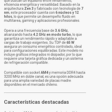
que buscan un equilibrio entre rendimiento,
eficiencia energética y versatilidad. Basado en la
arquitectura
Zen 3
y fabricado con tecnología de
7
nm
, este procesador cuenta con
6 núcleos y 12
hilos
, lo que permite un desempeño fluido en
multitarea, gaming y aplicaciones profesionales.
Opera a una frecuencia base de
3.6 GHz
,
alcanzando hasta
4.2 GHz en modo turbo
, lo que
garantiza un rendimiento rápido y adaptable a
cargas de trabajo exigentes. Su TDP de
65 W
asegura un consumo energético controlado, ideal
para configuraciones equilibradas. Este modelo no
incluye gráficos integrados ni disipador, por lo que
requiere una tarjeta gráfica dedicada y un sistema
de refrigeración compatible.
Compatible con socket
AM4
y memoria DDR4 hasta
3200 MHz en doble canal, es una opción adecuada
para una amplia variedad de placas madre
disponibles en el mercado chileno.
Características destacadas