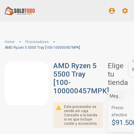
Home
Procesadores
AMD Ryzen 5 5500 Tray [100-100000457MPK]
AMD Ryzen 5
Elige
5500 Tray
tu
[100-
tienda
100000457MPK]
MegaBytes
Este procesador se
Precio
vende sin caja.
efectivo
Consulte a la tienda
si es que incluye
$91.50
cooler y accesorios