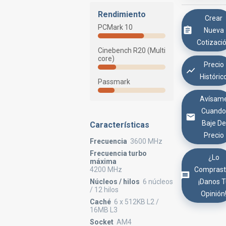
Rendimiento
Crear
PCMark 10
Nueva
Cotizaci
Cinebench R20 (Multi
core)
Precio
Históric
Passmark
Avísam
Cuand
Baje De
Características
Precio
Frecuencia
3600 MHz
Frecuencia turbo
¿Lo
máxima
Comprast
4200 MHz
¡Danos 
Núcleos / hilos
6 núcleos
/ 12 hilos
Opinión
Caché
6 x 512KB L2 /
16MB L3
Socket
AM4