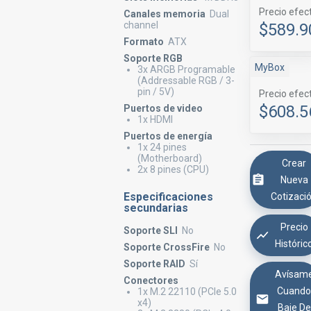
Precio efec
Canales memoria
Dual
channel
$589.9
Formato
ATX
Soporte RGB
MyBox
3x ARGB Programable
(Addressable RGB / 3-
pin / 5V)
Precio efec
$608.5
Puertos de video
1x HDMI
Puertos de energía
1x 24 pines
(Motherboard)
Crear
2x 8 pines (CPU)
Nueva
Especificaciones
Cotizaci
secundarias
Precio
Soporte SLI
No
Históric
Soporte CrossFire
No
Soporte RAID
Sí
Avísam
Conectores
Cuand
1x M.2 22110 (PCIe 5.0
x4)
Baje De