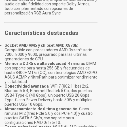
audio de alta fidelidad con soporte Dolby Atmos,
todo complementado con opciones de
personalización RGB Aura Sync.
Características destacadas
Socket AMD AM5 y chipset AMD X870E
:
Compatible con procesadores AMD Ryzen™ serie
7000, 8000 y 9000, preparado para las últimas
generaciones de CPU.
Memoria DDR5 de alta velocidad
: 4 ranuras DIMM
con soporte para hasta 256 GB y frecuencias de
hasta 8400+ MT/s (OC), con tecnologías AMD EXPO,
ASUS AEMP y NitroPath para optimizar rendimiento
y estabilidad.
Conectividad avanzada
: WiFi 7 (802.11be) 2x2,
Bluetooth 5.4, Ethernet Realtek 5 Gb, dos puertos
USB4 Type-C (40 Gbps), un puerto USB 20 Gbps
Type-C con Power Delivery hasta 30W y múltiples
puertos USB 10 Gbps.
Almacenamiento de última generación
: Cinco
ranuras M.2 (tres PCIe 5.0 y dos PCIe 4.0) y cuatro
puertos SATA 6 Gb/s, con soporte para
configuraciones RAID 0/1/5/10.