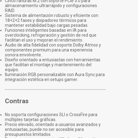
Cinco ranuras M.2 con soporte PCIe 5.0 para
almacenamiento ultrarrápido y configuraciones
RAID.
Sistema de alimentación robusto y eficiente con
18+2+2 fases y disipadores térmicos para
mantener estabilidad bajo cargas pesadas.
Funciones inteligentes basadas en IA para
overclocking, refrigeración y gestión de red que
facilitan el uso y mejoran el rendimiento.
Audio de alta fidelidad con soporte Dolby Atmos y
componentes premium para una experiencia
sonora envolvente.
Diseño orientado a entusiastas con herramientas
que facilitan el montaje y mantenimiento del
equipo.
Iluminación RGB personalizable con Aura Sync para
integración estética en setups gamer.
Contras
No soporta configuraciones SLI o CrossFire para
múltiples tarjetas gráficas.
Precio elevado, orientado a usuarios avanzados y
entusiastas, puede no ser accesible para
presupuestos limitados.