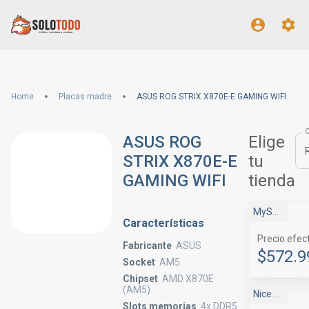
Home
Placas madre
ASUS ROG STRIX X870E-E GAMING WIFI
ASUS ROG
Elige
STRIX X870E-E
tu
GAMING WIFI
tienda
MyShop
Características
Precio efec
Fabricante
ASUS
$572.9
Socket
AM5
Chipset
AMD X870E
(AM5)
Nice One
Slots memorias
4x DDR5