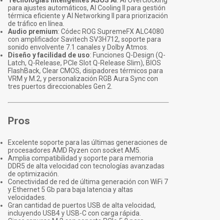
Tecnologías inteligentes ASUS AI
: AI Overclocking
para ajustes automáticos, AI Cooling II para gestión
térmica eficiente y AI Networking II para priorización
de tráfico en línea.
Audio premium
: Códec ROG SupremeFX ALC4080
con amplificador Savitech SV3H712, soporte para
sonido envolvente 7.1 canales y Dolby Atmos.
Diseño y facilidad de uso
: Funciones Q-Design (Q-
Latch, Q-Release, PCIe Slot Q-Release Slim), BIOS
FlashBack, Clear CMOS, disipadores térmicos para
VRM y M.2, y personalización RGB Aura Sync con
tres puertos direccionables Gen 2.
Pros
Excelente soporte para las últimas generaciones de
procesadores AMD Ryzen con socket AM5.
Amplia compatibilidad y soporte para memoria
DDR5 de alta velocidad con tecnologías avanzadas
de optimización.
Conectividad de red de última generación con WiFi 7
y Ethernet 5 Gb para baja latencia y altas
velocidades.
Gran cantidad de puertos USB de alta velocidad,
incluyendo USB4 y USB-C con carga rápida.