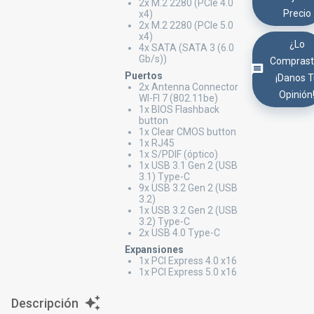
2x M.2 2280 (PCIe 4.0
Precio
x4)
2x M.2 2280 (PCIe 5.0
x4)
¿Lo
4x SATA (SATA 3 (6.0
Gb/s))
Comprast
Puertos
¡Danos 
2x Antenna Connector
Opinión
WI-FI 7 (802.11be)
1x BIOS Flashback
button
1x Clear CMOS button
1x RJ45
1x S/PDIF (óptico)
1x USB 3.1 Gen 2 (USB
3.1) Type-C
9x USB 3.2 Gen 2 (USB
3.2)
1x USB 3.2 Gen 2 (USB
3.2) Type-C
2x USB 4.0 Type-C
Expansiones
1x PCI Express 4.0 x16
1x PCI Express 5.0 x16
Descripción