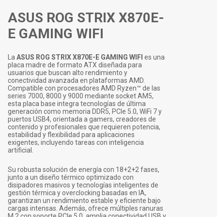
ASUS ROG STRIX X870E-
E GAMING WIFI
La
ASUS ROG STRIX X870E-E GAMING WIFI
es una
placa madre de formato ATX diseñada para
usuarios que buscan alto rendimiento y
conectividad avanzada en plataformas AMD.
Compatible con procesadores AMD Ryzen™ de las
series 7000, 8000 y 9000 mediante socket AM5,
esta placa base integra tecnologías de última
generación como memoria DDR5, PCIe 5.0, WiFi 7 y
puertos USB4, orientada a gamers, creadores de
contenido y profesionales que requieren potencia,
estabilidad y flexibilidad para aplicaciones
exigentes, incluyendo tareas con inteligencia
artificial.
Su robusta solución de energía con 18+2+2 fases,
junto a un diseño térmico optimizado con
disipadores masivos y tecnologías inteligentes de
gestión térmica y overclocking basadas en IA,
garantizan un rendimiento estable y eficiente bajo
cargas intensas. Además, ofrece múltiples ranuras
M.2 con soporte PCIe 5.0, amplia conectividad USB y