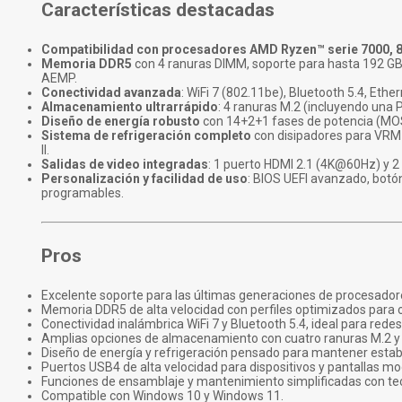
Características destacadas
Compatibilidad con procesadores AMD Ryzen™ serie 7000, 8
Memoria DDR5
con 4 ranuras DIMM, soporte para hasta 192 G
AEMP.
Conectividad avanzada
: WiFi 7 (802.11be), Bluetooth 5.4, Eth
Almacenamiento ultrarrápido
: 4 ranuras M.2 (incluyendo una 
Diseño de energía robusto
con 14+2+1 fases de potencia (MOSF
Sistema de refrigeración completo
con disipadores para VRM y
II.
Salidas de video integradas
: 1 puerto HDMI 2.1 (4K@60Hz) y 2
Personalización y facilidad de uso
: BIOS UEFI avanzado, bot
programables.
Pros
Excelente soporte para las últimas generaciones de procesad
Memoria DDR5 de alta velocidad con perfiles optimizados para o
Conectividad inalámbrica WiFi 7 y Bluetooth 5.4, ideal para rede
Amplias opciones de almacenamiento con cuatro ranuras M.2 y
Diseño de energía y refrigeración pensado para mantener estabi
Puertos USB4 de alta velocidad para dispositivos y pantallas m
Funciones de ensamblaje y mantenimiento simplificadas con te
Compatible con Windows 10 y Windows 11.