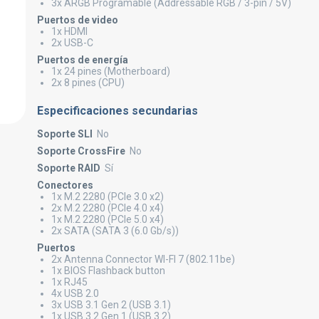
3x ARGB Programable (Addressable RGB / 3-pin / 5V)
Puertos de video
1x HDMI
2x USB-C
Puertos de energía
1x 24 pines (Motherboard)
2x 8 pines (CPU)
Especificaciones secundarias
Soporte SLI
No
Soporte CrossFire
No
Soporte RAID
Sí
Conectores
1x M.2 2280 (PCIe 3.0 x2)
2x M.2 2280 (PCIe 4.0 x4)
1x M.2 2280 (PCIe 5.0 x4)
2x SATA (SATA 3 (6.0 Gb/s))
Puertos
2x Antenna Connector WI-FI 7 (802.11be)
1x BIOS Flashback button
1x RJ45
4x USB 2.0
3x USB 3.1 Gen 2 (USB 3.1)
1x USB 3.2 Gen 1 (USB 3.2)