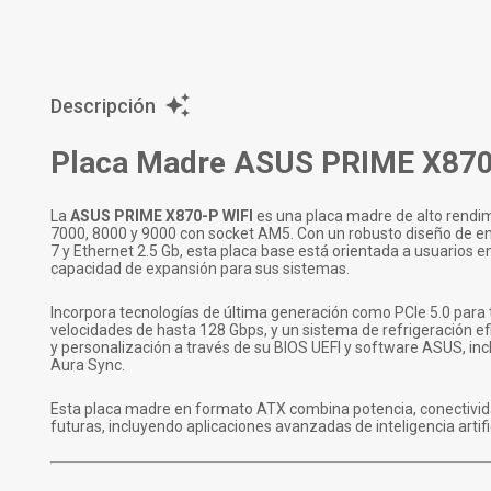
Descripción
Placa Madre ASUS PRIME X870-
La
ASUS PRIME X870-P WIFI
es una placa madre de alto rendi
7000, 8000 y 9000 con socket AM5. Con un robusto diseño de e
7 y Ethernet 2.5 Gb, esta placa base está orientada a usuarios 
capacidad de expansión para sus sistemas.
Incorpora tecnologías de última generación como PCIe 5.0 para 
velocidades de hasta 128 Gbps, y un sistema de refrigeración e
y personalización a través de su BIOS UEFI y software ASUS, incl
Aura Sync.
Esta placa madre en formato ATX combina potencia, conectividad
futuras, incluyendo aplicaciones avanzadas de inteligencia artific