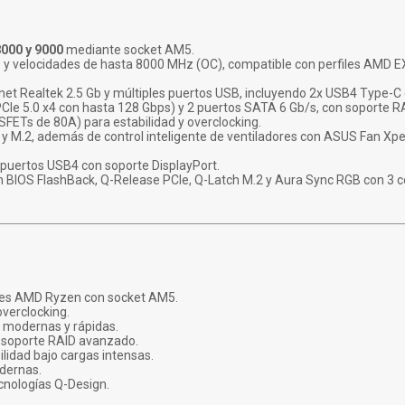
000 y 9000
mediante socket AM5.
B y velocidades de hasta 8000 MHz (OC), compatible con perfiles AMD
ernet Realtek 2.5 Gb y múltiples puertos USB, incluyendo 2x USB4 Type-C
PCIe 5.0 x4 con hasta 128 Gbps) y 2 puertos SATA 6 Gb/s, con soporte RAI
ETs de 80A) para estabilidad y overclocking.
 M.2, además de control inteligente de ventiladores con ASUS Fan Xper
 puertos USB4 con soporte DisplayPort.
ón BIOS FlashBack, Q-Release PCIe, Q-Latch M.2 y Aura Sync RGB con 3
ores AMD Ryzen con socket AM5.
verclocking.
s modernas y rápidas.
 soporte RAID avanzado.
lidad bajo cargas intensas.
odernas.
cnologías Q-Design.