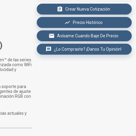
Crear Nueva Cotización
Precio Histórico
Avísame Cuando Baje De Precio
)
¿Lo Compraste? ¡Danos Tu Opinión!
n™ de las series
anzada como WiFi
locidad y
n soporte para
gentes de ajuste
uminación RGB con
ias actuales y