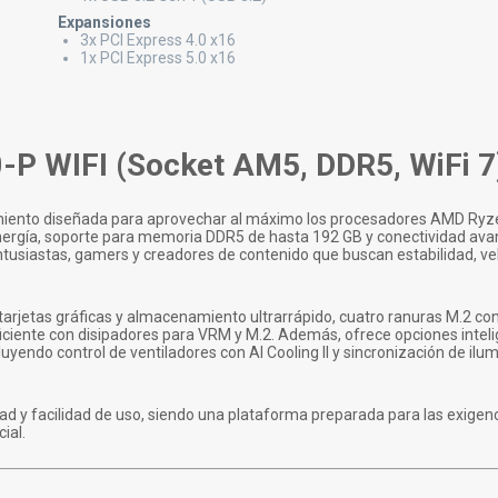
Expansiones
3x PCI Express 4.0 x16
1x PCI Express 5.0 x16
P WIFI (Socket AM5, DDR5, WiFi 7
miento diseñada para aprovechar al máximo los procesadores AMD Ryze
nergía, soporte para memoria DDR5 de hasta 192 GB y conectividad av
entusiastas, gamers y creadores de contenido que buscan estabilidad, ve
tarjetas gráficas y almacenamiento ultrarrápido, cuatro ranuras M.2 co
ficiente con disipadores para VRM y M.2. Además, ofrece opciones inteli
uyendo control de ventiladores con AI Cooling II y sincronización de il
 y facilidad de uso, siendo una plataforma preparada para las exigenc
ial.