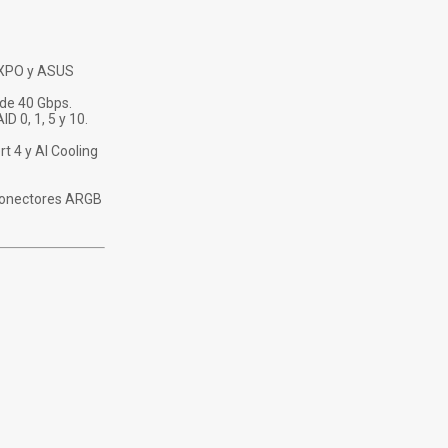
 EXPO y ASUS
 de 40 Gbps.
D 0, 1, 5 y 10.
t 4 y AI Cooling
 conectores ARGB