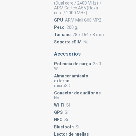
(Dual core / 2400 MHz) +
ARM Cortex A55 (Hexa
core / 2000 MHz)
GPU
ARM Mali G68 MP2
Peso
200 g.
Tamaño
78 x 164 x 8 mm
Soporte eSIM
No
Accesorios
Potencia de carga
25.0
W.
Almacenamiento
externo
microSD
Conector de audífonos
No
Wi-Fi
Sí
GPS
Sí
NFC
Sí
Bluetooth
Sí
Lector de huellas