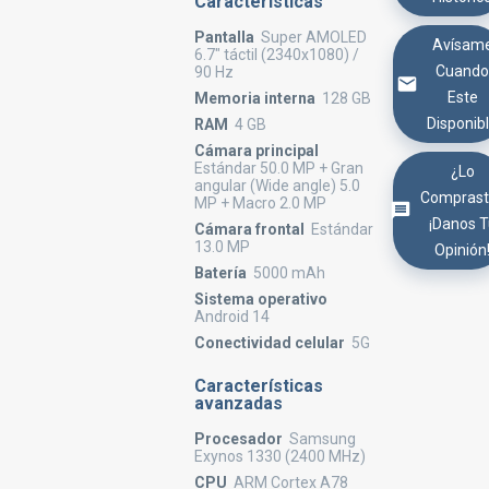
Características
Pantalla
Super AMOLED
Avísam
6.7" táctil (2340x1080) /
Cuand
90 Hz
Este
Memoria interna
128 GB
Disponib
RAM
4 GB
Cámara principal
Estándar 50.0 MP + Gran
¿Lo
angular (Wide angle) 5.0
Comprast
MP + Macro 2.0 MP
¡Danos 
Cámara frontal
Estándar
13.0 MP
Opinión
Batería
5000 mAh
Sistema operativo
Android 14
Conectividad celular
5G
Características
avanzadas
Procesador
Samsung
Exynos 1330 (2400 MHz)
CPU
ARM Cortex A78