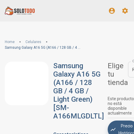
Home
Celulares
Samsung Galaxy A16 5G (A166 / 128 GB / 4 GB / Light Green) [SM-A166MLGDLTL]
Samsung
Elige
Galaxy A16 5G
tu
(A166 / 128
tienda
GB / 4 GB /
Light Green)
Este producto
no está
[SM-
disponible
actualmente
A166MLGDLTL]
Precio
Históric