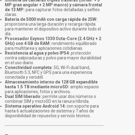
Sistema de cámaras triples traseras (50 MP + 5
MP gran angular + 2 MP macro) y cámara frontal
de 13 MP:
para capturar fotos detalladas y selfies
claras.
Batería de 5000 mAh con carga rápida de 25W:
proporciona una larga duración y recarga rápida
para mantener el dispositivo activo durante todo el
día.
Procesador Exynos 1330 Octa-Core (2.4 GHz + 2
GHz) con 4 GB de RAM:
rendimiento equilibrado
para multitarea y aplicaciones cotidianas.
Resistencia al agua y polvo IP54:
protección
contra salpicaduras y polvo para mayor durabilidad
en el uso diario.
Conectividad completa:
5G, Wi-Fi dual band,
Bluetooth 5.3, NFC y GPS para una experiencia
conectada y versátil.
Almacenamiento interno de 128 GB expandible
hasta 1.5 TB mediante microSD:
amplio espacio
para aplicaciones, fotos y archivos.
Dual SIM liberado:
permite usar dos números o
combinar SIM y microSD en la ranura híbrida.
Sistema operativo Android 14:
con soporte para
hasta 6 actualizaciones de sistema y 7 años de
disponibilidad de repuestos y servicio técnico.