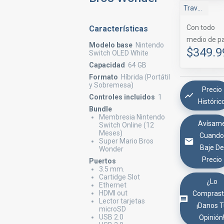
Travel Tienda
Con todo
Características
medio de p
Modelo base
Nintendo
$349.9
Switch OLED White
Capacidad
64 GB
Formato
Híbrida (Portátil
y Sobremesa)
Precio
Controles incluidos
1
Históric
Bundle
Membresia Nintendo
Avísam
Switch Online (12
Meses)
Cuand
Super Mario Bros
Baje De
Wonder
Precio
Puertos
3.5 mm.
Cartidge Slot
¿Lo
Ethernet
HDMI out
Comprast
Lector tarjetas
¡Danos 
microSD
USB 2.0
Opinión