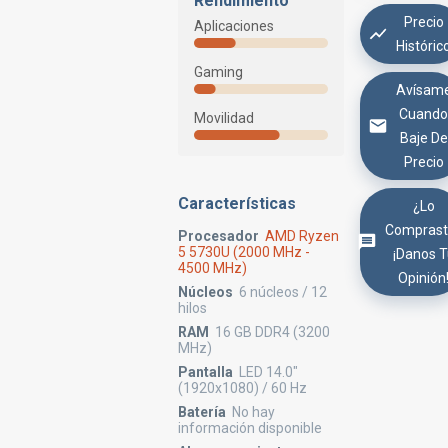
Rendimiento
Precio
Aplicaciones
Históric
Gaming
Avísam
Cuand
Movilidad
Baje De
Precio
Características
¿Lo
Comprast
Procesador
AMD Ryzen
5 5730U (2000 MHz -
¡Danos 
4500 MHz)
Opinión
Núcleos
6 núcleos / 12
hilos
RAM
16 GB DDR4 (3200
MHz)
Pantalla
LED 14.0"
(1920x1080) / 60 Hz
Batería
No hay
información disponible