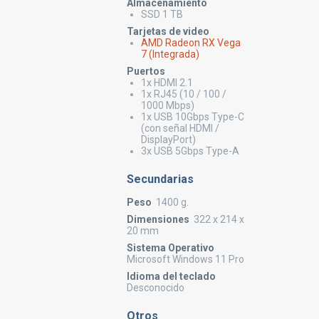
Almacenamiento
SSD 1 TB
Tarjetas de video
AMD Radeon RX Vega
7 (Integrada)
Puertos
1x HDMI 2.1
1x RJ45 (10 / 100 /
1000 Mbps)
1x USB 10Gbps Type-C
(con señal HDMI /
DisplayPort)
3x USB 5Gbps Type-A
Secundarias
Peso
1400 g.
Dimensiones
322 x 214 x
20 mm
Sistema Operativo
Microsoft Windows 11 Pro
Idioma del teclado
Desconocido
Otros