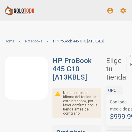
Home
Notebooks
HP ProBook 445 G10 [A13KBLS]
HP ProBook
Elige
445 G10
tu
[A13KBLS]
tienda
OPC Store
No sabemos el
idioma del teclado de
este notebook, por
Con todo
favor confirma con la
medio de p
tienda antes de
comprarlo
$999.9