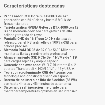
Características destacadas
Procesador Intel Core i9-14900HX
de 14ª
generación con 24 núcleos y hasta 5.8 GHz de
frecuencia turbo.
Tarjeta gráfica NVIDIA GeForce RTX 4080
con 12
GB de memoria dedicada para gráficos de alta
calidad y trazado de rayos.
Pantalla QHD de 16.1" con 240 Hz
de tasa de
refresco, panel IPS, antirreflejo y 100% sRGB para
colores precisos.
Memoria RAM DDR5 de 32 GB
a 5600 MHz para
multitarea fluida y rendimiento profesional.
Almacenamiento SSD PCIe Gen4 NVMe de 1 TB
para cargas rápidas y amplio espacio.
Conectividad avanzada:
Wi-Fi 7, Bluetooth 5.4, 2
puertos Thunderbolt 4, HDMI 2.1, RJ-45 y USB-A.
Teclado retroiluminado RGB de 4 zonas
con
tecnología anti-ghosting y diseño en español.
Batería de polímero de litio de 6 celdas (83 Wh)
con hasta 4 horas y 45 minutos de autonomía.
Sistema de refrigeración mejorado
para
mantener temperaturas óptimas en uso intensivo.