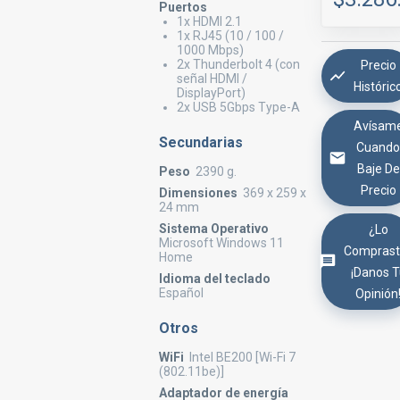
Puertos
1x HDMI 2.1
1x RJ45 (10 / 100 /
1000 Mbps)
2x Thunderbolt 4 (con
Precio
señal HDMI /
Históric
DisplayPort)
2x USB 5Gbps Type-A
Avísam
Secundarias
Cuand
Baje De
Peso
2390 g.
Precio
Dimensiones
369 x 259 x
24 mm
Sistema Operativo
¿Lo
Microsoft Windows 11
Comprast
Home
¡Danos 
Idioma del teclado
Español
Opinión
Otros
WiFi
Intel BE200 [Wi-Fi 7
(802.11be)]
Adaptador de energía