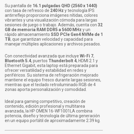
Su pantalla de
16.1 pulgadas QHD (2560 x 1440)
con tasa de refresco de
240 Hz
y tecnología IPS
antirreflejo proporciona imágenes nítidas, colores
vibrantes y una visualización cómoda para largas
sesiones de juego o trabajo. Además, cuenta con
32
GB de memoria RAM DDR5 a 5600 MHz
y un
rápido almacenamiento
SSD PCIe Gen4 NVMe de 1
TB
, que garantizan velocidad y capacidad para
manejar múltiples aplicaciones y archivos pesados.
Con conectividad avanzada que incluye
Wi-Fi 7
,
Bluetooth 5.4
, puertos
Thunderbolt 4
, HDMI 2.1 y
Ethernet Gigabit, esta laptop está preparada para
ofrecer versatilidad y estabilidad en redes y
periféricos. Su sistema de refrigeración mejorado
mantiene el equipo fresco durante largas sesiones,
mientras que el teclado retroiluminado RGB de 4
zonas aporta personalización y comodidad.
Ideal para gaming competitivo, creación de
contenido, edición profesional y multitarea
avanzada, la HP OMEN 16-WF1001LA combina
potencia, diseño y tecnología de última generación
en un equipo portátil de aproximadamente 2.39 kg.