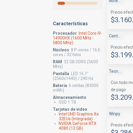
NotebookStore
Precio efec
$3.160
Características
Procesador
Intel Core i9-
Centrale
14900HX (1600 MHz -
5800 MHz)
Precio efec
Núcleos
8 P-cores / 16 E-
$3.199
cores / 32 hilos
RAM
32 GB DDR5 (5600
MHz)
Tecnomas.cl
Pantalla
LED 16.1"
(2560x1440) / 240 Hz
Con todo m
Batería
6 celdas (83000
de pago
mWh)
$3.209
Almacenamiento
SSD 1 TB
Tarjetas de video
Winpy
Intel UHD Graphics Xe
32EUs (Integrada)
NVIDIA GeForce RTX
Precio efec
4080 (12 GB)
$3.286