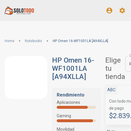
Home
Notebooks
HP Omen 16-WF1001LA [A94XLLA]
HP Omen 16-
Elige
WF1001LA
tu
[A94XLLA]
tienda
ABC
Rendimiento
Con todo m
Aplicaciones
de pago
$2.839
Gaming
Movilidad