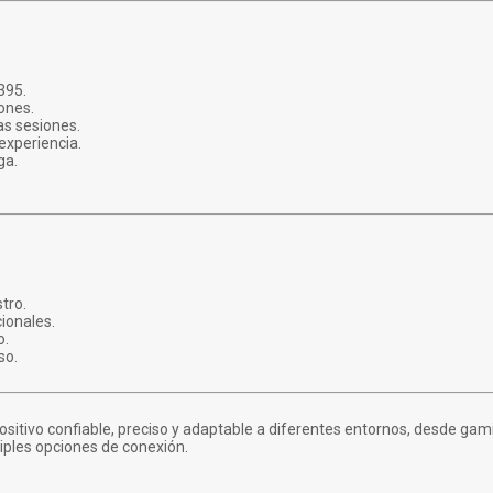
395.
iones.
as sesiones.
experiencia.
ga.
tro.
cionales.
o.
so.
ositivo confiable, preciso y adaptable a diferentes entornos, desde ga
tiples opciones de conexión.