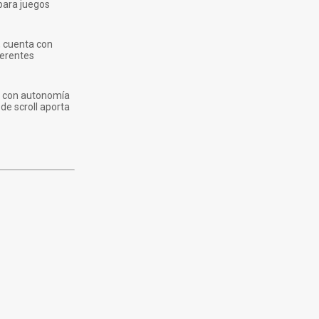
 para juegos
, cuenta con
ferentes
Ah con autonomía
de scroll aporta