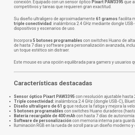
conexión. Equipado con un sensor óptico
Pixart PAW3395
que a
competitivos y tareas que requieren gran exactitud.
Su diseño ultraligero de aproximadamente
61 gramos
facilita 
triple conectividad
: inalámbrica 2.4 GHz mediante dongle USB-
dispositivos y escenarios de uso.
Incorpora
5 botones programables
con switches Huano de alta 
de hasta 7 días y software para personalización avanzada, incluy
un toque estético sin distraer.
Este mouse es una opción equilibrada para gamers y usuarios que
Características destacadas
Sensor óptico Pixart PAW3395
con resolución ajustable hasta 
Triple conectividad:
inalámbrica 2.4 GHz (dongle USB-C), Bluet
Diseño ultraligero de 61 g
que reduce la fatiga y mejora la vel
5 botones programables
con switches Huano duraderos (hasta 2
Batería recargable de 400 mAh
con hasta 7 días de autonomía
Software de personalización
con memoria interna para guardar
Iluminación RGB en la rueda de scroll para un diseño moderno y 