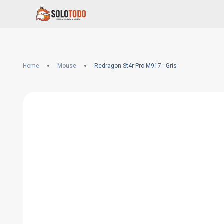
Home
Mouse
Redragon St4r Pro M917 - Gris