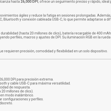
lcanza hasta
26,000 DPI
, ofrece un seguimiento preciso y rápido, ideal
movimientos ágiles y reduce la fatiga en sesiones prolongadas. Además
C, Bluetooth y conexión cableada USB-C, lo que permite adaptarse a di
durabilidad (hasta 20 millones de clics), batería recargable de 400 m
endo perfiles, macros y ajustes de DPI. Su iluminación RGB en la rueda 
 requieren precisión, comodidad y flexibilidad en un solo dispositivo.
26,000 DPI para precisión extrema.
ooth y cable USB-C para máxima versatilidad.
ocidad de respuesta.
0 millones de clics).
 en modo inalámbrico.
 configuraciones y perfiles.
discreto.