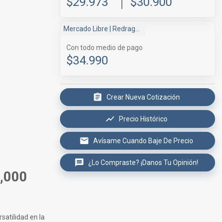
$29.973
$30.900
Mercado Libre
| Redragon
Con todo medio de pago
$34.990
Crear Nueva Cotización
Precio Histórico
Avísame Cuando Baje De Precio
¿Lo Compraste? ¡Danos Tu Opinión!
,000
satilidad en la