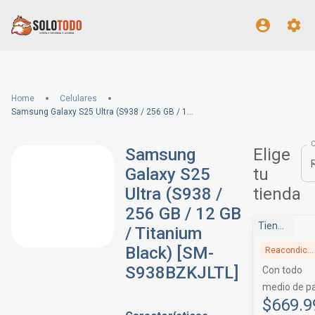
Home
Celulares
Samsung Galaxy S25 Ultra (S938 / 256 GB / 12 GB / Titanium Black) [SM-S938BZKJLTL]
Samsung
Elige
Galaxy S25
tu
Ultra (S938 /
tienda
256 GB / 12 GB
Tienda Movistar
/ Titanium
Black) [SM-
Reacondicionado
S938BZKJLTL]
Con todo
medio de p
$669.9