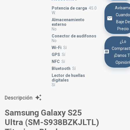
Avísam
Potencia de carga
45.0
W.
Cuand
Almacenamiento
Baje De
externo
Precio
No
Conector de audífonos
No
¿Lo
Wi-Fi
Sí
Comprast
GPS
Sí
¡Danos 
NFC
Sí
Opinión
Bluetooth
Sí
Lector de huellas
digitales
Sí
Descripción
Samsung Galaxy S25
Ultra (SM-S938BZKJLTL)