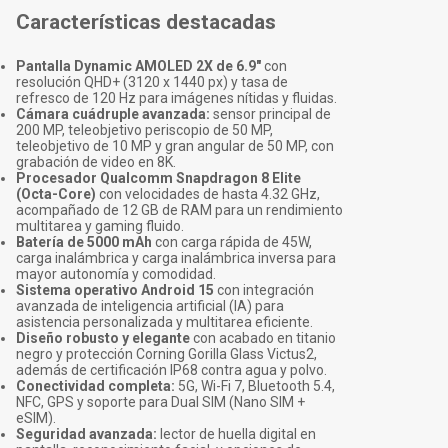
Características destacadas
Pantalla Dynamic AMOLED 2X de 6.9"
con
resolución QHD+ (3120 x 1440 px) y tasa de
refresco de 120 Hz para imágenes nítidas y fluidas.
Cámara cuádruple avanzada:
sensor principal de
200 MP, teleobjetivo periscopio de 50 MP,
teleobjetivo de 10 MP y gran angular de 50 MP, con
grabación de video en 8K.
Procesador Qualcomm Snapdragon 8 Elite
(Octa-Core)
con velocidades de hasta 4.32 GHz,
acompañado de 12 GB de RAM para un rendimiento
multitarea y gaming fluido.
Batería de 5000 mAh
con carga rápida de 45W,
carga inalámbrica y carga inalámbrica inversa para
mayor autonomía y comodidad.
Sistema operativo Android 15
con integración
avanzada de inteligencia artificial (IA) para
asistencia personalizada y multitarea eficiente.
Diseño robusto y elegante
con acabado en titanio
negro y protección Corning Gorilla Glass Victus2,
además de certificación IP68 contra agua y polvo.
Conectividad completa:
5G, Wi-Fi 7, Bluetooth 5.4,
NFC, GPS y soporte para Dual SIM (Nano SIM +
eSIM).
Seguridad avanzada:
lector de huella digital en