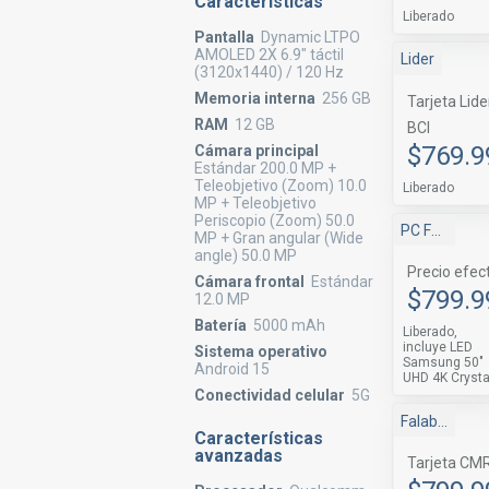
Características
Liberado
Pantalla
Dynamic LTPO
AMOLED 2X 6.9" táctil
Lider
(3120x1440) / 120 Hz
Memoria interna
256 GB
Tarjeta Lide
RAM
12 GB
BCI
$769.9
Cámara principal
Estándar 200.0 MP +
Teleobjetivo (Zoom) 10.0
Liberado
MP + Teleobjetivo
Periscopio (Zoom) 50.0
PC Factory
MP + Gran angular (Wide
angle) 50.0 MP
Precio efec
Cámara frontal
Estándar
$799.9
12.0 MP
Batería
5000 mAh
Liberado
,
incluye LED
Sistema operativo
Samsung 50"
Android 15
UHD 4K Crysta
Conectividad celular
5G
Falabella
Características
avanzadas
Tarjeta CM