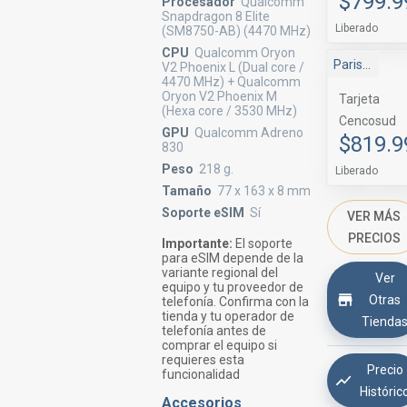
$799.9
Procesador
Qualcomm
Snapdragon 8 Elite
Liberado
(SM8750-AB) (4470 MHz)
CPU
Qualcomm Oryon
Paris Marketplace
V2 Phoenix L (Dual core /
4470 MHz) + Qualcomm
Oryon V2 Phoenix M
Tarjeta
(Hexa core / 3530 MHz)
Cencosud
GPU
Qualcomm Adreno
$819.9
830
Peso
218 g.
Liberado
Tamaño
77 x 163 x 8 mm
Soporte eSIM
Sí
VER MÁS
PRECIOS
Importante:
El soporte
para eSIM depende de la
variante regional del
Ver
equipo y tu proveedor de
Otras
telefonía. Confirma con la
tienda y tu operador de
Tienda
telefonía antes de
comprar el equipo si
requieres esta
Precio
funcionalidad
Históric
Accesorios