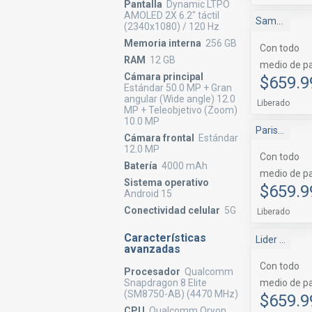
Pantalla
Dynamic LTPO
AMOLED 2X 6.2" táctil
Samsung Shop
(2340x1080) / 120 Hz
Memoria interna
256 GB
Con todo
RAM
12 GB
medio de p
Cámara principal
$659.9
Estándar 50.0 MP + Gran
angular (Wide angle) 12.0
Liberado
MP + Teleobjetivo (Zoom)
10.0 MP
Paris Marketplace
Cámara frontal
Estándar
12.0 MP
Con todo
Batería
4000 mAh
medio de p
Sistema operativo
$659.9
Android 15
Conectividad celular
5G
Liberado
Características
Lider Marketplace
avanzadas
Con todo
Procesador
Qualcomm
Snapdragon 8 Elite
medio de p
(SM8750-AB) (4470 MHz)
$659.9
CPU
Qualcomm Oryon