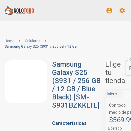
Home
Celulares
Samsung Galaxy S25 (S931 / 256 GB / 12 GB / Blue Black) [SM-S931BZKKLTL]
Samsung
Elige
Galaxy S25
tu
(S931 / 256 GB
tienda
/ 12 GB / Blue
Mercado Libre
Black) [SM-
S931BZKKLTL]
Con todo
medio de p
$569.9
Características
Liberado