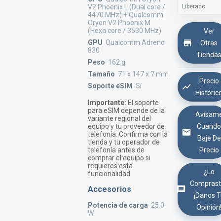
V2 Phoenix L (Dual core /
Liberado
4470 MHz) + Qualcomm
Oryon V2 Phoenix M
(Hexa core / 3530 MHz)
Ver
GPU
Qualcomm Adreno
Otras
830
Tienda
Peso
162 g.
Tamaño
71 x 147 x 7 mm
Precio
Soporte eSIM
Sí
Históric
Importante:
El soporte
para eSIM depende de la
Avísam
variante regional del
equipo y tu proveedor de
Cuand
telefonía. Confirma con la
Baje De
tienda y tu operador de
telefonía antes de
Precio
comprar el equipo si
requieres esta
¿Lo
funcionalidad
Comprast
Accesorios
¡Danos 
Potencia de carga
25.0
Opinión
W.