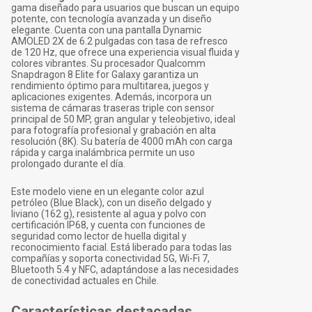
gama diseñado para usuarios que buscan un equipo
potente, con tecnología avanzada y un diseño
elegante. Cuenta con una pantalla Dynamic
AMOLED 2X de 6.2 pulgadas con tasa de refresco
de 120 Hz, que ofrece una experiencia visual fluida y
colores vibrantes. Su procesador Qualcomm
Snapdragon 8 Elite for Galaxy garantiza un
rendimiento óptimo para multitarea, juegos y
aplicaciones exigentes. Además, incorpora un
sistema de cámaras traseras triple con sensor
principal de 50 MP, gran angular y teleobjetivo, ideal
para fotografía profesional y grabación en alta
resolución (8K). Su batería de 4000 mAh con carga
rápida y carga inalámbrica permite un uso
prolongado durante el día.
Este modelo viene en un elegante color azul
petróleo (Blue Black), con un diseño delgado y
liviano (162 g), resistente al agua y polvo con
certificación IP68, y cuenta con funciones de
seguridad como lector de huella digital y
reconocimiento facial. Está liberado para todas las
compañías y soporta conectividad 5G, Wi-Fi 7,
Bluetooth 5.4 y NFC, adaptándose a las necesidades
de conectividad actuales en Chile.
Características destacadas