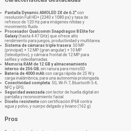
Pantalla Dynamic AMOLED 2X de 6.2"
con
resolución Full HD+ (2340 x 1080 px) y tasa de
refresco de 120 Hz para imágenes nítidas y
movimiento fluido.
Procesador Qualcomm Snapdragon 8 Elite for
Galaxy
(hasta 4.47 GHz) que ofrece alto
rendimiento para juegos, productividad y multitarea.
Sistema de cámaras triple trasera
: 50 MP
(principal) + 12 MP (gran angular) + 10 MP
(teleobjetivo), y cámara frontal de 12 MP para
selfies y videollamadas.
Memoria RAM de 12 GB y almacenamiento
interno de 256 GB
, sin ranura para microSD.
Batería de 4000 mAh
con carga rápida de 25 W y
carga inalámbrica, para una autonomía prolongada.
Conectividad completa
: 5G, Wi-Fi 7, Bluetooth 5.4,
NFC y GPS.
Seguridad avanzada
con lector de huella digital en
pantalla y reconocimiento facial.
Diseño resistente
con certificación IP68 contra
agua y polvo, y cuerpo delgado y liviano (162 g).
Pros