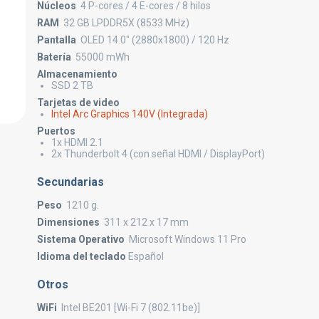
Núcleos
4 P-cores / 4 E-cores / 8 hilos
RAM
32 GB LPDDR5X (8533 MHz)
Pantalla
OLED 14.0" (2880x1800) / 120 Hz
Batería
55000 mWh
Almacenamiento
SSD 2 TB
Tarjetas de video
Intel Arc Graphics 140V (Integrada)
Puertos
1x HDMI 2.1
2x Thunderbolt 4 (con señal HDMI / DisplayPort)
Secundarias
Peso
1210 g.
Dimensiones
311 x 212 x 17 mm
Sistema Operativo
Microsoft Windows 11 Pro
Idioma del teclado
Español
Otros
WiFi
Intel BE201 [Wi-Fi 7 (802.11be)]