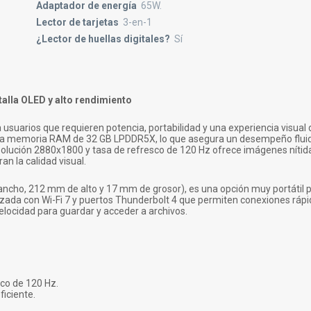
Adaptador de energía
65W.
Lector de tarjetas
3-en-1
¿Lector de huellas digitales?
Sí
alla OLED y alto rendimiento
uarios que requieren potencia, portabilidad y una experiencia visual d
osa memoria RAM de 32 GB LPDDR5X, lo que asegura un desempeño flui
solución 2880x1800 y tasa de refresco de 120 Hz ofrece imágenes nítida
an la calidad visual.
ncho, 212 mm de alto y 17 mm de grosor), es una opción muy portátil 
da con Wi-Fi 7 y puertos Thunderbolt 4 que permiten conexiones rápida
locidad para guardar y acceder a archivos.
co de 120 Hz.
iciente.