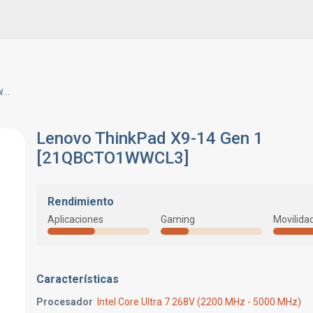
Lenovo ThinkPad X9-14 Gen 1 [21QBCTO1WWCL3]
Lenovo ThinkPad X9-14 Gen 1
[21QBCTO1WWCL3]
Rendimiento
Aplicaciones
Gaming
Movilida
Características
Procesador
Intel Core Ultra 7 268V (2200 MHz - 5000 MHz)