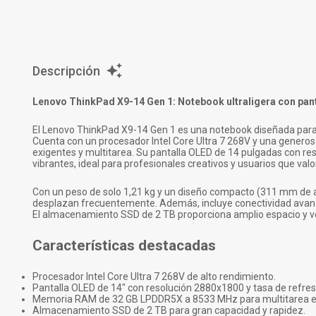
Descripción
Lenovo ThinkPad X9-14 Gen 1: Notebook ultraligera con pant
El Lenovo ThinkPad X9-14 Gen 1 es una notebook diseñada para us
Cuenta con un procesador Intel Core Ultra 7 268V y una gener
exigentes y multitarea. Su pantalla OLED de 14 pulgadas con re
vibrantes, ideal para profesionales creativos y usuarios que valor
Con un peso de solo 1,21 kg y un diseño compacto (311 mm de a
desplazan frecuentemente. Además, incluye conectividad avanza
El almacenamiento SSD de 2 TB proporciona amplio espacio y ve
Características destacadas
Procesador Intel Core Ultra 7 268V de alto rendimiento.
Pantalla OLED de 14" con resolución 2880x1800 y tasa de refres
Memoria RAM de 32 GB LPDDR5X a 8533 MHz para multitarea ef
Almacenamiento SSD de 2 TB para gran capacidad y rapidez.