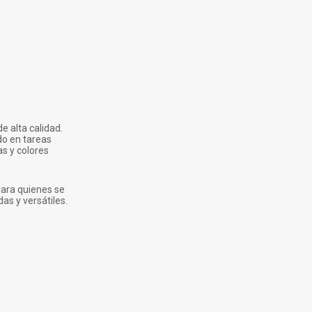
e alta calidad.
do en tareas
s y colores
para quienes se
s y versátiles.