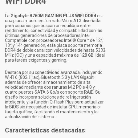
WIFI DDR4
La
Gigabyte B760M GAMING PLUS WIFI DDR4
es
una placa madre en formato Micro ATX diseñada
para usuarios que buscan un equilibrio entre
rendimiento, conectividad y compatibilidad con las
últimas generaciones de procesadores Intel.
Compatible con procesadores Intel® Core™ de 12ª,
13ª y 14ª generación, esta placa soporta memoria
DDR4 de doble canal con velocidades de hasta 5333
MHz (OC) y una capacidad máxima de 128 GB, ideal
para tareas exigentes y gaming.
Destaca por su conectividad avanzada, incluyendo
Wi-Fi 6 (802.11ax), Bluetooth 5.3 y LAN Gigabit,
además de ofrecer almacenamiento de alta
velocidad mediante dos ranuras M.2 PCIe 4.0 y
cuatro puertos SATA 6 Gb/s con soporte RAID. Su
diseño incorpora soluciones de refrigeración
inteligente y la función Q-Flash Plus para actualizar
la BIOS sin necesidad de instalar CPU, memoria o
tarjeta gráfica, facilitando el mantenimiento y la
actualización del sistema.
Características destacadas