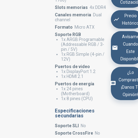
1700)
Cotizaci
Slots memorias
4x DDR4
Canales memoria
Dual
Precio
channel
Históric
Formato
Micro ATX
Soporte RGB
Avísam
1x ARGB Programable
Cuand
(Addressable RGB / 3-
pin / 5V)
Este
1x RGB Simple (4-pin /
Disponib
12V)
Puertos de video
1x DisplayPort 1.2
¿Lo
1x HDMI 2.1
Comprast
Puertos de energía
¡Danos 
1x 24 pines
(Motherboard)
Opinión
1x 8 pines (CPU)
Especificaciones
secundarias
Soporte SLI
No
Soporte CrossFire
No