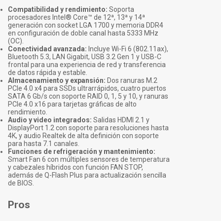
Compatibilidad y rendimiento:
Soporta
procesadores Intel® Core™ de 12ª, 13ª y 14ª
generación con socket LGA 1700 y memoria DDR4
en configuración de doble canal hasta 5333 MHz
(OC).
Conectividad avanzada:
Incluye Wi-Fi 6 (802.11ax),
Bluetooth 5.3, LAN Gigabit, USB 3.2 Gen 1 y USB-C
frontal para una experiencia de red y transferencia
de datos rápida y estable.
Almacenamiento y expansión:
Dos ranuras M.2
PCIe 4.0 x4 para SSDs ultrarrápidos, cuatro puertos
SATA 6 Gb/s con soporte RAID 0, 1, 5 y 10, y ranuras
PCIe 4.0 x16 para tarjetas gráficas de alto
rendimiento.
Audio y video integrados:
Salidas HDMI 2.1 y
DisplayPort 1.2 con soporte para resoluciones hasta
4K, y audio Realtek de alta definición con soporte
para hasta 7.1 canales.
Funciones de refrigeración y mantenimiento:
Smart Fan 6 con múltiples sensores de temperatura
y cabezales híbridos con función FAN STOP,
además de Q-Flash Plus para actualización sencilla
de BIOS.
Pros