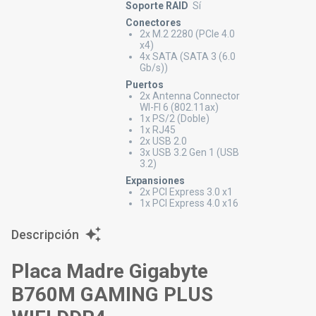
Soporte RAID
Sí
Conectores
2x M.2 2280 (PCIe 4.0
x4)
4x SATA (SATA 3 (6.0
Gb/s))
Puertos
2x Antenna Connector
WI-FI 6 (802.11ax)
1x PS/2 (Doble)
1x RJ45
2x USB 2.0
3x USB 3.2 Gen 1 (USB
3.2)
Expansiones
2x PCI Express 3.0 x1
1x PCI Express 4.0 x16
Descripción
Placa Madre Gigabyte
B760M GAMING PLUS