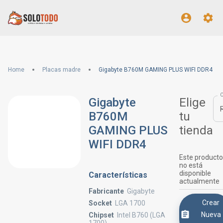
Home
Placas madre
Gigabyte B760M GAMING PLUS WIFI DDR4
Gigabyte
Elige
B760M
tu
GAMING PLUS
tienda
WIFI DDR4
Este producto
no está
disponible
Características
actualmente
Fabricante
Gigabyte
Crear
Socket
LGA 1700
Nueva
Chipset
Intel B760 (LGA