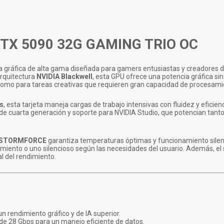
 RTX 5090 32G GAMING TRIO OC
a gráfica de alta gama diseñada para gamers entusiastas y creadores 
arquitectura
NVIDIA Blackwell
, esta GPU ofrece una potencia gráfica si
 como para tareas creativas que requieren gran capacidad de procesami
ts
, esta tarjeta maneja cargas de trabajo intensivas con fluidez y eficien
 de cuarta generación y soporte para NVIDIA Studio, que potencian tanto 
STORMFORCE
garantiza temperaturas óptimas y funcionamiento silen
miento o uno silencioso según las necesidades del usuario. Además, el
al del rendimiento.
 rendimiento gráfico y de IA superior.
 de 28 Gbps para un manejo eficiente de datos.