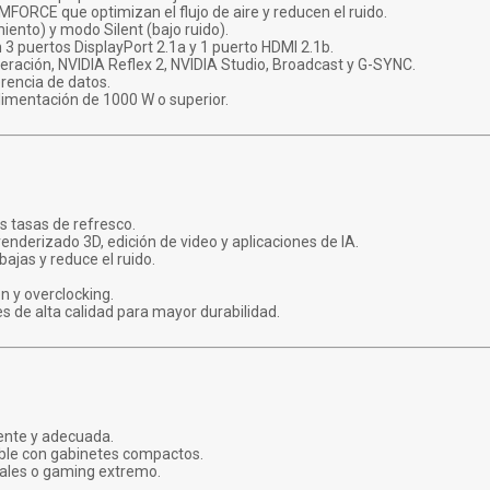
ORCE que optimizan el flujo de aire y reducen el ruido.
ento) y modo Silent (bajo ruido).
 3 puertos DisplayPort 2.1a y 1 puerto HDMI 2.1b.
neración, NVIDIA Reflex 2, NVIDIA Studio, Broadcast y G-SYNC.
rencia de datos.
imentación de 1000 W o superior.
as tasas de refresco.
enderizado 3D, edición de video y aplicaciones de IA.
jas y reduce el ruido.
n y overclocking.
 de alta calidad para mayor durabilidad.
ente y adecuada.
ble con gabinetes compactos.
nales o gaming extremo.