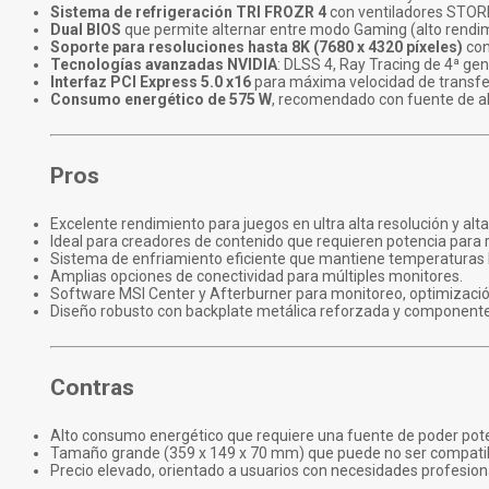
Sistema de refrigeración TRI FROZR 4
con ventiladores STORMF
Dual BIOS
que permite alternar entre modo Gaming (alto rendimi
Soporte para resoluciones hasta 8K (7680 x 4320 píxeles)
con
Tecnologías avanzadas NVIDIA
: DLSS 4, Ray Tracing de 4ª ge
Interfaz PCI Express 5.0 x16
para máxima velocidad de transfe
Consumo energético de 575 W
, recomendado con fuente de al
Pros
Excelente rendimiento para juegos en ultra alta resolución y alt
Ideal para creadores de contenido que requieren potencia para r
Sistema de enfriamiento eficiente que mantiene temperaturas ba
Amplias opciones de conectividad para múltiples monitores.
Software MSI Center y Afterburner para monitoreo, optimizació
Diseño robusto con backplate metálica reforzada y componentes
Contras
Alto consumo energético que requiere una fuente de poder pot
Tamaño grande (359 x 149 x 70 mm) que puede no ser compati
Precio elevado, orientado a usuarios con necesidades profesio