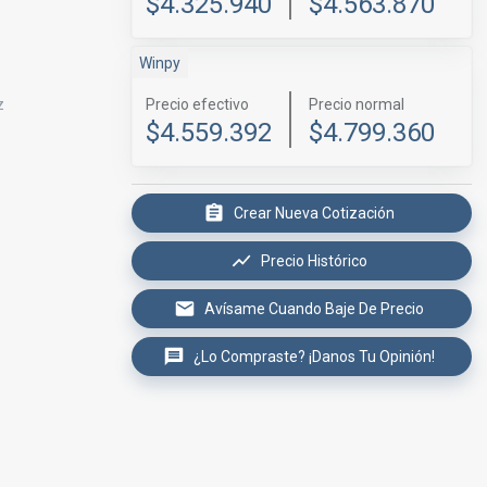
$4.325.940
$4.563.870
Winpy
z
Precio efectivo
Precio normal
$4.559.392
$4.799.360
Crear Nueva Cotización
Precio Histórico
Avísame Cuando Baje De Precio
¿Lo Compraste? ¡Danos Tu Opinión!