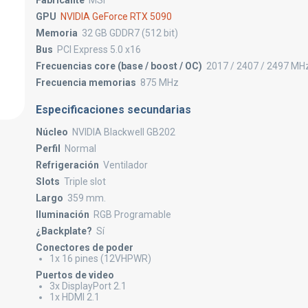
Fabricante
MSI
GPU
NVIDIA GeForce RTX 5090
Memoria
32 GB GDDR7 (512 bit)
Bus
PCI Express 5.0 x16
Frecuencias core (base / boost / OC)
2017 / 2407 / 2497 MH
Frecuencia memorias
875 MHz
Especificaciones secundarias
Núcleo
NVIDIA Blackwell GB202
Perfil
Normal
Refrigeración
Ventilador
Slots
Triple slot
Largo
359 mm.
Iluminación
RGB Programable
¿Backplate?
Sí
Conectores de poder
1x 16 pines (12VHPWR)
Puertos de video
3x DisplayPort 2.1
1x HDMI 2.1