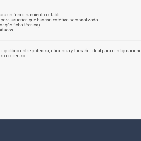
ara un funcionamiento estable.
a para usuarios que buscan estética personalizada.
según ficha técnica).
itados.
 equilibrio entre potencia, eficiencia y tamaño, ideal para configuraci
o ni silencio.