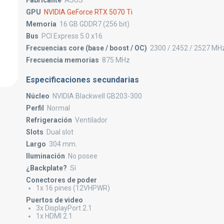
Fabricante
ASUS
GPU
NVIDIA GeForce RTX 5070 Ti
Memoria
16 GB GDDR7 (256 bit)
Bus
PCI Express 5.0 x16
Frecuencias core (base / boost / OC)
2300 / 2452 / 2527 MH
Frecuencia memorias
875 MHz
Especificaciones secundarias
Núcleo
NVIDIA Blackwell GB203-300
Perfil
Normal
Refrigeración
Ventilador
Slots
Dual slot
Largo
304 mm.
Iluminación
No posee
¿Backplate?
Sí
Conectores de poder
1x 16 pines (12VHPWR)
Puertos de video
3x DisplayPort 2.1
1x HDMI 2.1