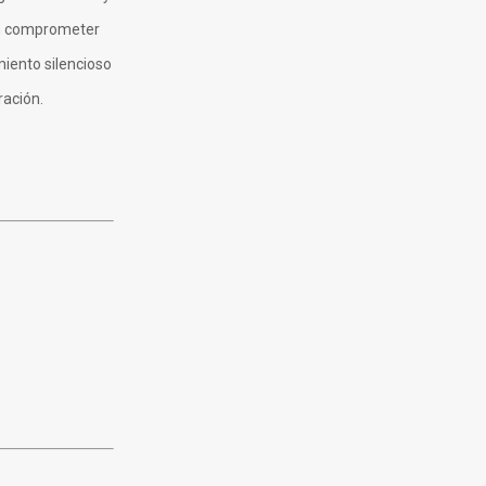
sin comprometer
iento silencioso
ración.