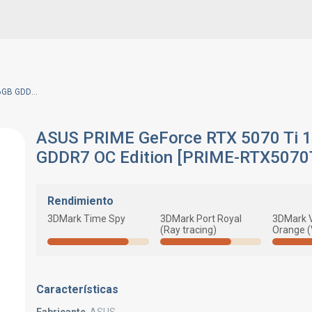
ASUS PRIME GeForce RTX 5070 Ti 16GB GDDR7 OC Edition [PRIME-RTX5070TI-O16G]
ASUS PRIME GeForce RTX 5070 Ti 
GDDR7 OC Edition [PRIME-RTX5070
Rendimiento
3DMark Time Spy
3DMark Port Royal
3DMark 
(Ray tracing)
Orange 
Características