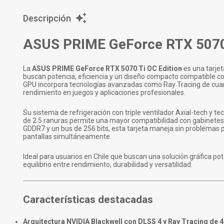
Descripción
ASUS PRIME GeForce RTX 5070
La
ASUS PRIME GeForce RTX 5070 Ti OC Edition
es una tarje
buscan potencia, eficiencia y un diseño compacto compatible co
GPU incorpora tecnologías avanzadas como Ray Tracing de cuarta
rendimiento en juegos y aplicaciones profesionales.
Su sistema de refrigeración con triple ventilador Axial-tech y t
de 2.5 ranuras permite una mayor compatibilidad con gabinetes
GDDR7 y un bus de 256 bits, esta tarjeta maneja sin problemas p
pantallas simultáneamente.
Ideal para usuarios en Chile que buscan una solución gráfica p
equilibrio entre rendimiento, durabilidad y versatilidad.
Características destacadas
Arquitectura NVIDIA Blackwell con DLSS 4 y Ray Tracing de 4