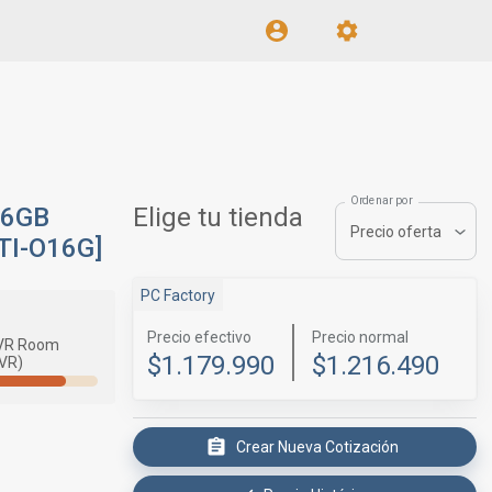
Ordenar por
16GB
Elige tu tienda
Precio oferta
TI-O16G]
PC Factory
Precio efectivo
Precio normal
VR Room
$1.179.990
$1.216.490
(VR)
Crear Nueva Cotización