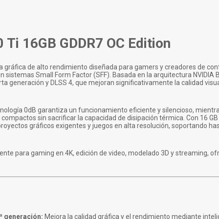
 Ti 16GB GDDR7 OC Edition
ta gráfica de alto rendimiento diseñada para gamers y creadores de co
n sistemas Small Form Factor (SFF). Basada en la arquitectura NVIDIA B
 generación y DLSS 4, que mejoran significativamente la calidad visual
ecnología 0dB garantiza un funcionamiento eficiente y silencioso, mientr
 compactos sin sacrificar la capacidad de disipación térmica. Con 16 
royectos gráficos exigentes y juegos en alta resolución, soportando ha
otente para gaming en 4K, edición de video, modelado 3D y streaming, of
ª generación:
Mejora la calidad gráfica y el rendimiento mediante intelige