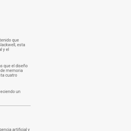
ntenido que
lackwell, esta
 y el
as que el diseño
GB de memoria
sta cuatro
reciendo un
ncia artificial y