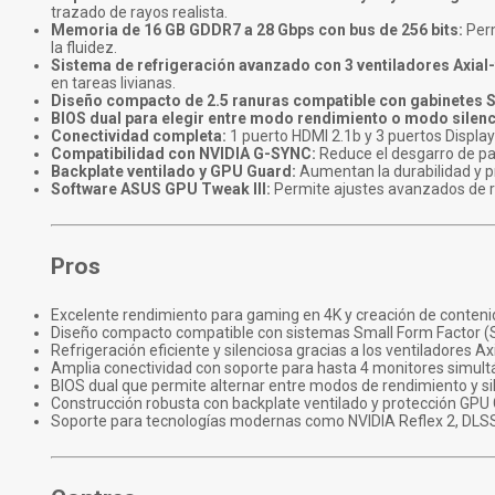
trazado de rayos realista.
Memoria de 16 GB GDDR7 a 28 Gbps con bus de 256 bits:
Perm
la fluidez.
Sistema de refrigeración avanzado con 3 ventiladores Axial-
en tareas livianas.
Diseño compacto de 2.5 ranuras compatible con gabinetes S
BIOS dual para elegir entre modo rendimiento o modo silen
Conectividad completa:
1 puerto HDMI 2.1b y 3 puertos Display
Compatibilidad con NVIDIA G-SYNC:
Reduce el desgarro de pan
Backplate ventilado y GPU Guard:
Aumentan la durabilidad y pr
Software ASUS GPU Tweak III:
Permite ajustes avanzados de re
Pros
Excelente rendimiento para gaming en 4K y creación de conteni
Diseño compacto compatible con sistemas Small Form Factor (S
Refrigeración eficiente y silenciosa gracias a los ventiladores Ax
Amplia conectividad con soporte para hasta 4 monitores simult
BIOS dual que permite alternar entre modos de rendimiento y si
Construcción robusta con backplate ventilado y protección GPU
Soporte para tecnologías modernas como NVIDIA Reflex 2, DLSS 