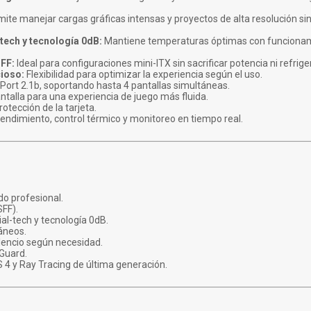
ite manejar cargas gráficas intensas y proyectos de alta resolución 
tech y tecnología 0dB:
Mantiene temperaturas óptimas con funcionam
FF:
Ideal para configuraciones mini-ITX sin sacrificar potencia ni refrige
cioso:
Flexibilidad para optimizar la experiencia según el uso.
Port 2.1b, soportando hasta 4 pantallas simultáneas.
talla para una experiencia de juego más fluida.
otección de la tarjeta.
ndimiento, control térmico y monitoreo en tiempo real.
do profesional.
FF).
ial-tech y tecnología 0dB.
áneos.
lencio según necesidad.
 Guard.
4 y Ray Tracing de última generación.