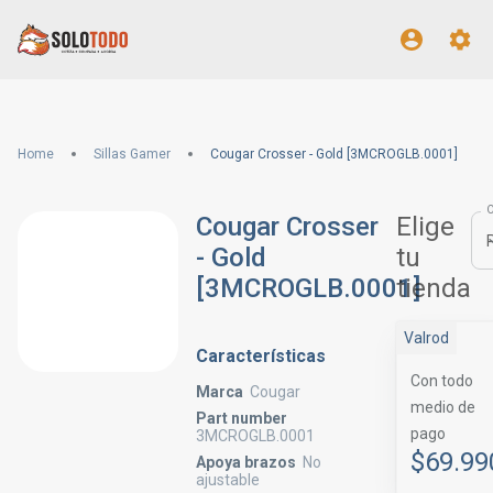
Home
Sillas Gamer
Cougar Crosser - Gold [3MCROGLB.0001]
Cougar Crosser
Elige
- Gold
tu
[3MCROGLB.0001]
tienda
Valrod
Características
Con todo
Marca
Cougar
medio de
Part number
pago
3MCROGLB.0001
$69.99
Apoya brazos
No
ajustable