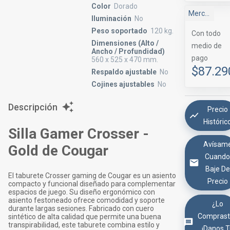
Color
Dorado
Mercado Libre
Iluminación
No
Peso soportado
120 kg.
Con todo
Dimensiones (Alto /
medio de
Ancho / Profundidad)
pago
560 x 525 x 470 mm.
$87.29
Respaldo ajustable
No
Cojines ajustables
No
Descripción
Precio
Históric
Silla Gamer Crosser -
Avísam
Gold de Cougar
Cuand
Baje De
El taburete Crosser gaming de Cougar es un asiento
Precio
compacto y funcional diseñado para complementar
espacios de juego. Su diseño ergonómico con
asiento festoneado ofrece comodidad y soporte
¿Lo
durante largas sesiones. Fabricado con cuero
Comprast
sintético de alta calidad que permite una buena
transpirabilidad, este taburete combina estilo y
¡Danos 