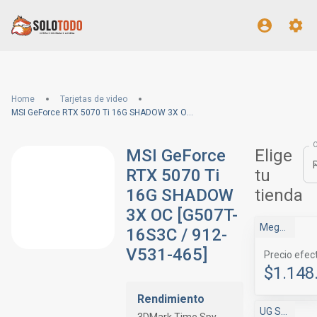
Home
Tarjetas de video
MSI GeForce RTX 5070 Ti 16G SHADOW 3X OC [G507T-16S3C / 912-V531-465]
MSI GeForce
Elige
RTX 5070 Ti
tu
16G SHADOW
tienda
3X OC [G507T-
MegaDrive
16S3C / 912-
V531-465]
Precio efec
$1.148
Rendimiento
UG Store