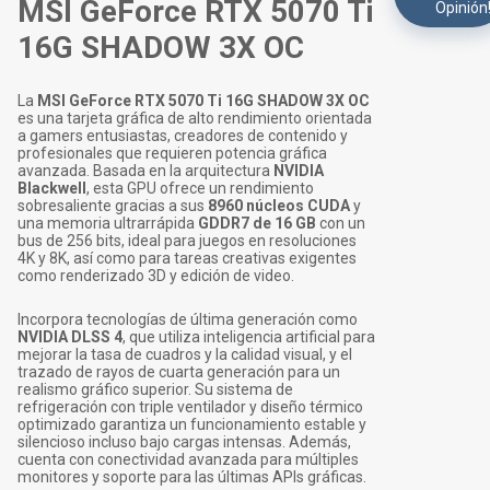
MSI GeForce RTX 5070 Ti
Opinión
16G SHADOW 3X OC
La
MSI GeForce RTX 5070 Ti 16G SHADOW 3X OC
es una tarjeta gráfica de alto rendimiento orientada
a gamers entusiastas, creadores de contenido y
profesionales que requieren potencia gráfica
avanzada. Basada en la arquitectura
NVIDIA
Blackwell
, esta GPU ofrece un rendimiento
sobresaliente gracias a sus
8960 núcleos CUDA
y
una memoria ultrarrápida
GDDR7 de 16 GB
con un
bus de 256 bits, ideal para juegos en resoluciones
4K y 8K, así como para tareas creativas exigentes
como renderizado 3D y edición de video.
Incorpora tecnologías de última generación como
NVIDIA DLSS 4
, que utiliza inteligencia artificial para
mejorar la tasa de cuadros y la calidad visual, y el
trazado de rayos de cuarta generación para un
realismo gráfico superior. Su sistema de
refrigeración con triple ventilador y diseño térmico
optimizado garantiza un funcionamiento estable y
silencioso incluso bajo cargas intensas. Además,
cuenta con conectividad avanzada para múltiples
monitores y soporte para las últimas APIs gráficas.