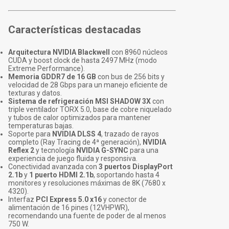
Características destacadas
Arquitectura NVIDIA Blackwell
con 8960 núcleos
CUDA y boost clock de hasta 2497 MHz (modo
Extreme Performance).
Memoria GDDR7 de 16 GB
con bus de 256 bits y
velocidad de 28 Gbps para un manejo eficiente de
texturas y datos.
Sistema de refrigeración MSI SHADOW 3X
con
triple ventilador TORX 5.0, base de cobre niquelado
y tubos de calor optimizados para mantener
temperaturas bajas.
Soporte para
NVIDIA DLSS 4
, trazado de rayos
completo (Ray Tracing de 4ª generación),
NVIDIA
Reflex 2
y tecnología
NVIDIA G-SYNC
para una
experiencia de juego fluida y responsiva.
Conectividad avanzada con
3 puertos DisplayPort
2.1b
y
1 puerto HDMI 2.1b
, soportando hasta 4
monitores y resoluciones máximas de 8K (7680 x
4320).
Interfaz
PCI Express 5.0 x16
y conector de
alimentación de 16 pines (12VHPWR),
recomendando una fuente de poder de al menos
750 W.