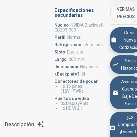
VER MÁS
Especificaciones
secundarias
PRECIOS
Núcleo
NVIDIA Blackwell
GB203-300
Crear
Perfil
Normal
Nueva
Refrigeración
Ventilador
Cotizaci
Slots
Dual slot
Largo
303 mm.
Precio
Iluminación
No posee
Históric
¿Backplate?
Sí
Conectores de poder
Avísam
1x 16 pines
Cuand
(12VHPWR)
Baje De
Puertos de video
3x DisplayPort
Precio
1x HDMI 2.1
¿Lo
Descripción
Comprast
¡Danos 