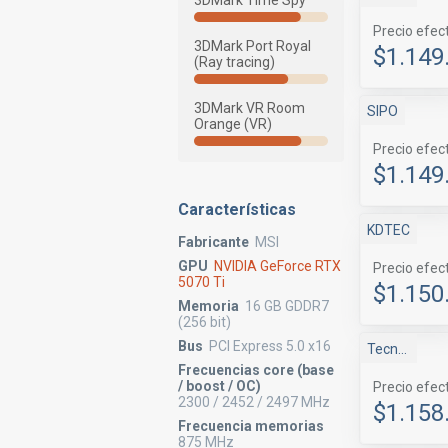
3DMark Time Spy
Precio efec
3DMark Port Royal
$1.149
(Ray tracing)
3DMark VR Room
SIPO
Orange (VR)
Precio efec
$1.149
Características
KDTEC
Fabricante
MSI
GPU
NVIDIA GeForce RTX
Precio efec
5070 Ti
$1.150
Memoria
16 GB GDDR7
(256 bit)
Bus
PCI Express 5.0 x16
Tecno Master
Frecuencias core (base
/ boost / OC)
Precio efec
2300 / 2452 / 2497 MHz
$1.158
Frecuencia memorias
875 MHz