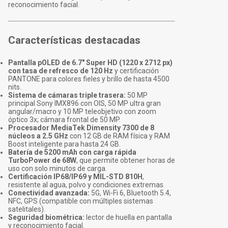
reconocimiento facial.
Características destacadas
Pantalla pOLED de 6.7" Super HD (1220 x 2712 px)
con tasa de refresco de 120 Hz
y certificación
PANTONE para colores fieles y brillo de hasta 4500
nits.
Sistema de cámaras triple trasera:
50 MP
principal Sony IMX896 con OIS, 50 MP ultra gran
angular/macro y 10 MP teleobjetivo con zoom
óptico 3x; cámara frontal de 50 MP.
Procesador MediaTek Dimensity 7300 de 8
núcleos a 2.5 GHz
con 12 GB de RAM física y RAM
Boost inteligente para hasta 24 GB.
Batería de 5200 mAh con carga rápida
TurboPower de 68W
, que permite obtener horas de
uso con solo minutos de carga.
Certificación IP68/IP69 y MIL-STD 810H
,
resistente al agua, polvo y condiciones extremas.
Conectividad avanzada:
5G, Wi-Fi 6, Bluetooth 5.4,
NFC, GPS (compatible con múltiples sistemas
satelitales).
Seguridad biométrica:
lector de huella en pantalla
y reconocimiento facial.