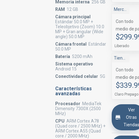
Memoria interna
256 GB
RAM
12 GB
Mercado Libre
Cámara principal
Con todo
Estándar 50.0 MP +
Teleobjetivo (Zoom) 10.0
medio de p
MP + Gran angular (Wide
$299.9
angle) 50.0 MP
Cámara frontal
Estándar
Liberado
50.0 MP
Batería
5200 mAh
Tienda Claro
Sistema operativo
Android 15
Con todo
Conectividad celular
5G
medio de p
$339.9
Características
avanzadas
Claro Prepago
Procesador
MediaTek
Dimensity 7300X (2500
Ver
MHz)
Otras
CPU
ARM Cortex A78
Tienda
(Quad core / 2500 MHz) +
ARM Cortex A55 (Quad
core / 2000 MHz)