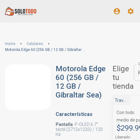
Home
Celulares
Motorola Edge 60 (256 GB / 12 GB / Gibraltar Sea)
Motorola Edge
Elige
60 (256 GB /
tu
12 GB /
tienda
Gibraltar Sea)
Travel Tienda
Con todo
Características
medio de p
Pantalla
P-OLED 6.7"
$299.9
táctil (2712x1220) / 120
Hz
Liberado