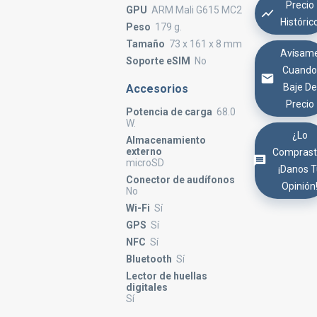
Precio
GPU
ARM Mali G615 MC2
Históric
Peso
179 g.
Tamaño
73 x 161 x 8 mm
Avísam
Soporte eSIM
No
Cuand
Baje De
Accesorios
Precio
Potencia de carga
68.0
W.
¿Lo
Almacenamiento
externo
Comprast
microSD
¡Danos 
Conector de audífonos
Opinión
No
Wi-Fi
Sí
GPS
Sí
NFC
Sí
Bluetooth
Sí
Lector de huellas
digitales
Sí