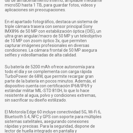
GB de almacenamiento interno, ampliable mediante
microSD hasta 1 TB, para guardar fotos, videos y
aplicaciones sin preocupaciones.
En el apartado fotográfico, destaca un sistema de
triple cámara trasera con sensor principal Sony
IMX896 de 50 MP con estabilización óptica (OIS), un
ultra gran angular/macro de 50 MP y un teleobjetivo
de 10 MP con zoom óptico 3x, que permiten
capturar imágenes profesionales en diversas
condiciones. La cámara frontal de 50 MP asegura
selfies y videollamadas de alta calidad.
Su batería de 5200 mAh ofrece autonomía para
todo el día y se complementa con carga rápida
TurboPower de 68W, que permite recargar gran
parte de la batería en pocos minutos. Además, el
dispositivo cuenta con certificación IP68/IP69 y
estándar militar MIL-STD 810H, lo que lo hace
resistente al agua, polvo y condiciones extremas,
sin sacrificar su diseño estilizado.
El Motorola Edge 60 incluye conectividad 5G, Wi-Fi 6,
Bluetooth 5.4, NFC y GPS con soporte para múltiples
sistemas satelitales, asegurando conexiones
rápidas y precisas. Para la seguridad, dispone de
lector de huella integrado en pantalla y