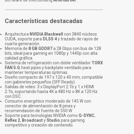
software de overclocking
Afterburner
.
Características destacadas
Arquitectura
NVIDIA Blackwell
con 3840 núcleos
CUDA, soporte para
DLSS 4
y trazado de rayos de
cuarta generación.
Memoria de
8 GB GDDR7
a 28 Gbps con bus de 128
bits, ideal para gaming en 1080p y 1440p con alta
calidad gráfica.
Sistema de refrigeración con doble ventilador
TORX
FAN 5.0
, heat pipes y backplate ventilado para
mantener temperaturas óptimas.
Diseño compacto de 197 x 120 x 40 mm, compatible
con gabinetes pequeños (SFF Ready).
Salidas de video: 3 x DisplayPort 2.1b y 1 x HDMI
2.1b, soportando hasta 4K a 480 Hz o 8K a 120 Hz
con DSC.
Consumo energético moderado de 145 W con
conector de alimentación de 8 pines y
recomendación de fuente de 550 W.
Soporte para tecnologías NVIDIA como
G-SYNC
,
Reflex 2
,
Broadcast
y
Studio
para gaming
competitivo y creación de contenido.