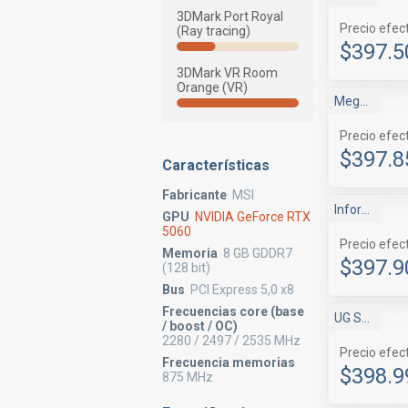
3DMark Port Royal
Precio efec
(Ray tracing)
$397.5
3DMark VR Room
Orange (VR)
MegaDrive
Precio efec
$397.8
Características
Fabricante
MSI
Infor-Ingen
GPU
NVIDIA GeForce RTX
5060
Precio efec
Memoria
8 GB GDDR7
$397.9
(128 bit)
Bus
PCI Express 5,0 x8
Frecuencias core (base
UG Store
/ boost / OC)
2280 / 2497 / 2535 MHz
Precio efec
Frecuencia memorias
$398.9
875 MHz