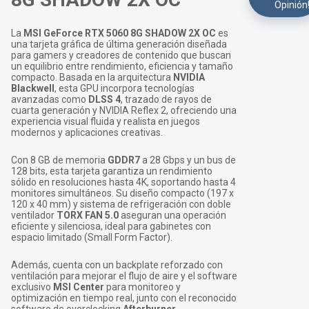
Opinión
La
MSI GeForce RTX 5060 8G SHADOW 2X OC
es
una tarjeta gráfica de última generación diseñada
para gamers y creadores de contenido que buscan
un equilibrio entre rendimiento, eficiencia y tamaño
compacto. Basada en la arquitectura
NVIDIA
Blackwell
, esta GPU incorpora tecnologías
avanzadas como
DLSS 4
, trazado de rayos de
cuarta generación y NVIDIA Reflex 2, ofreciendo una
experiencia visual fluida y realista en juegos
modernos y aplicaciones creativas.
Con 8 GB de memoria
GDDR7
a 28 Gbps y un bus de
128 bits, esta tarjeta garantiza un rendimiento
sólido en resoluciones hasta 4K, soportando hasta 4
monitores simultáneos. Su diseño compacto (197 x
120 x 40 mm) y sistema de refrigeración con doble
ventilador
TORX FAN 5.0
aseguran una operación
eficiente y silenciosa, ideal para gabinetes con
espacio limitado (Small Form Factor).
Además, cuenta con un backplate reforzado con
ventilación para mejorar el flujo de aire y el software
exclusivo
MSI Center
para monitoreo y
optimización en tiempo real, junto con el reconocido