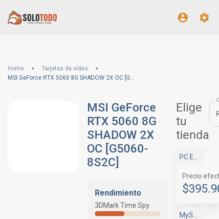
Home
Tarjetas de video
MSI GeForce RTX 5060 8G SHADOW 2X OC [G5060-8S2C]
MSI GeForce
Elige
RTX 5060 8G
tu
SHADOW 2X
tienda
OC [G5060-
PC Express
8S2C]
Precio efec
$395.9
Rendimiento
3DMark Time Spy
MyShop