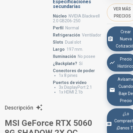
Especificaciones
secundarias
VER MÁS
PRECIOS
Núcleo
NVIDIA Blackwell
2.0 GB206-250
Perfil
Normal
Crear
Refrigeración
Ventilador
Nueva
Slots
Dual slot
Cotizaci
Largo
197 mm.
Iluminación
No posee
Precio
¿Backplate?
Sí
Históric
Conectores de poder
1x 8 pines
Avísam
Puertos de video
Cuand
3x DisplayPort 2.1
1x HDMI 2.1b
Baje De
Precio
Descripción
¿Lo
MSI GeForce RTX 5060
Comprast
¡Danos 
8G SHADOW 2X OC