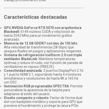
trabajo profesional en Chile.
Características destacadas
GPU NVIDIA GeForce RTX 5070 con arquitectura
Blackwell
: 6144 núcleos CUDA y reloj boost de
hasta 2542 MHz para un rendimiento gráfico
avanzado.
Memoria de 12 GB GDDR7 con bus de 192 bits
:
Alta velocidad de transferencia (28 Gbps) que
asegura fluidez en juegos y aplicaciones exigentes.
Sistema de refrigeración IceStorm 2.0 con triple
ventilador BladeLink
: Mantiene temperaturas
óptimas y reduce el ruido, con función de parada de
ventiladores en reposo (FREEZE).
Conectividad avanzada
: 3 puertos DisplayPort 2.1b
y 1 puerto HDMI 2.1, soportando hasta 4 monitores
simultáneos y resoluciones de hasta 8K a 165 Hz
con DSC.
Iluminación RGB programable SPECTRA
: Permite
personalizar la apariencia de la tarjeta para
adaptarse al estilo del usuario.
Diseño compacto y robusto
: Factor de forma dual
slot con backplate metálico y soporte para GPU que
previene el hundimiento y protege la ranura PCIe.