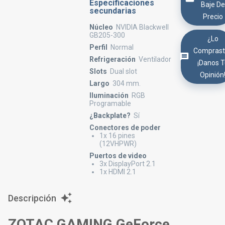
Especificaciones
Baje De
secundarias
Precio
Núcleo
NVIDIA Blackwell
GB205-300
¿Lo
Perfil
Normal
Comprast
Refrigeración
Ventilador
¡Danos 
Slots
Dual slot
Opinión
Largo
304 mm.
Iluminación
RGB
Programable
¿Backplate?
Sí
Conectores de poder
1x 16 pines
(12VHPWR)
Puertos de video
3x DisplayPort 2.1
1x HDMI 2.1
Descripción
ZOTAC GAMING GeForce