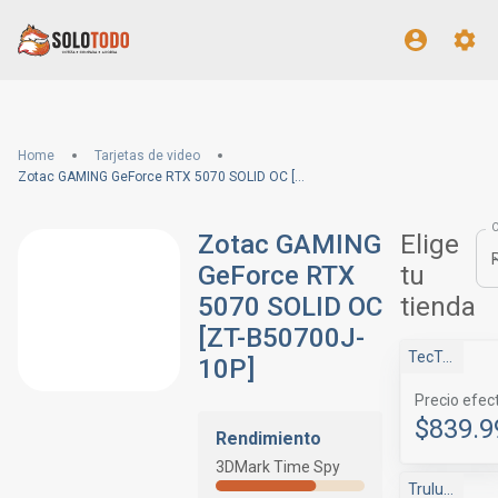
Home
Tarjetas de video
Zotac GAMING GeForce RTX 5070 SOLID OC [ZT-B50700J-10P]
Zotac GAMING
Elige
GeForce RTX
tu
5070 SOLID OC
tienda
[ZT-B50700J-
TecTec
10P]
Precio efec
$839.9
Rendimiento
3DMark Time Spy
Trulu Store