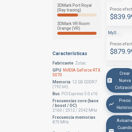
3DMark Port Royal
Precio efec
(Ray tracing)
$839.9
3DMark VR Room
Orange (VR)
MyShop
Precio efec
$879.9
Características
Fabricante
Zotac
GPU
NVIDIA GeForce RTX
Crear
5070
Nueva
Memoria
12 GB GDDR7
(192 bit)
Cotizaci
Bus
PCI Express 5.0 x16
Precio
Frecuencias core (base
/ boost / OC)
Históric
2160 / 2512 / 2542 MHz
Frecuencia memorias
Avísam
875 MHz
Cuand