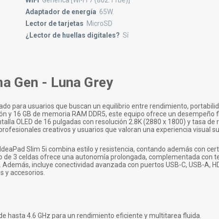
WiFi
Genérica [Wi-Fi 7 (802.11be)]
Adaptador de energía
65W.
Lector de tarjetas
MicroSD
¿Lector de huellas digitales?
Sí
ma Gen - Luna Grey
do para usuarios que buscan un equilibrio entre rendimiento, portabilid
ación y 16 GB de memoria RAM DDR5, este equipo ofrece un desempeño f
ntalla OLED de 16 pulgadas con resolución 2.8K (2880 x 1800) y tasa de 
profesionales creativos y usuarios que valoran una experiencia visual su
 IdeaPad Slim 5i combina estilo y resistencia, contando además con cert
tio de 3 celdas ofrece una autonomía prolongada, complementada con t
a. Además, incluye conectividad avanzada con puertos USB-C, USB-A, HD
os y accesorios.
e hasta 4.6 GHz para un rendimiento eficiente y multitarea fluida.