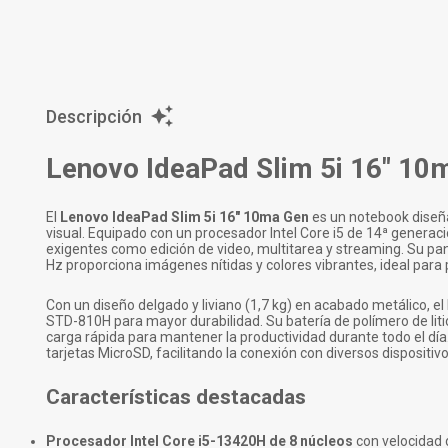
Descripción
Lenovo IdeaPad Slim 5i 16" 10
El
Lenovo IdeaPad Slim 5i 16" 10ma Gen
es un notebook diseña
visual. Equipado con un procesador Intel Core i5 de 14ª gener
exigentes como edición de video, multitarea y streaming. Su pa
Hz proporciona imágenes nítidas y colores vibrantes, ideal para 
Con un diseño delgado y liviano (1,7 kg) en acabado metálico, el
STD-810H para mayor durabilidad. Su batería de polímero de li
carga rápida para mantener la productividad durante todo el dí
tarjetas MicroSD, facilitando la conexión con diversos dispositiv
Características destacadas
Procesador Intel Core i5-13420H de 8 núcleos
con velocidad d