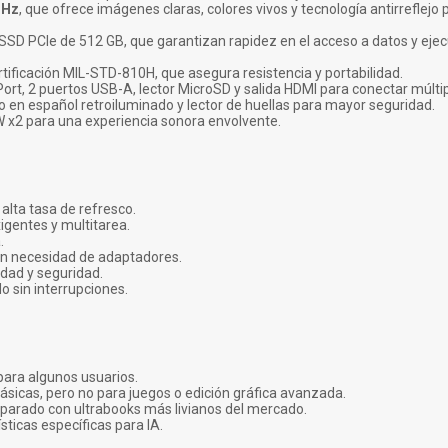
 Hz
, que ofrece imágenes claras, colores vivos y tecnología antirreflejo
D PCIe de 512 GB, que garantizan rapidez en el acceso a datos y ejec
rtificación MIL-STD-810H, que asegura resistencia y portabilidad.
t, 2 puertos USB-A, lector MicroSD y salida HDMI para conectar múltipl
o en español retroiluminado y lector de huellas para mayor seguridad.
W x2 para una experiencia sonora envolvente.
alta tasa de refresco.
igentes y multitarea.
.
sin necesidad de adaptadores.
idad y seguridad.
 sin interrupciones.
 para algunos usuarios.
básicas, pero no para juegos o edición gráfica avanzada.
mparado con ultrabooks más livianos del mercado.
ísticas específicas para IA.