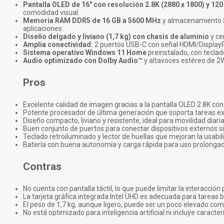
Pantalla OLED de 16" con resolución 2.8K (2880 x 1800) y 120
comodidad visual.
Memoria RAM DDR5 de 16 GB a 5600 MHz
y almacenamiento SS
aplicaciones.
Diseño delgado y liviano (1,7 kg) con chasis de aluminio
y ce
Amplia conectividad:
2 puertos USB-C con señal HDMI/DisplayPor
Sistema operativo Windows 11 Home
preinstalado, con teclad
Audio optimizado con Dolby Audio™
y altavoces estéreo de 2
Pros
Excelente calidad de imagen gracias a la pantalla OLED 2.8K con 
Potente procesador de última generación que soporta tareas ex
Diseño compacto, liviano y resistente, ideal para movilidad diaria
Buen conjunto de puertos para conectar dispositivos externos 
Teclado retroiluminado y lector de huellas que mejoran la usabil
Batería con buena autonomía y carga rápida para uso prolongado
Contras
No cuenta con pantalla táctil, lo que puede limitar la interacción
La tarjeta gráfica integrada Intel UHD es adecuada para tareas 
El peso de 1,7 kg, aunque ligero, puede ser un poco elevado co
No está optimizado para inteligencia artificial ni incluye caracter