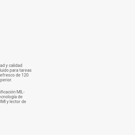
ad y calidad
luido para tareas
refresco de 120
perior.
ificación MIL-
ecnología de
MI y lector de