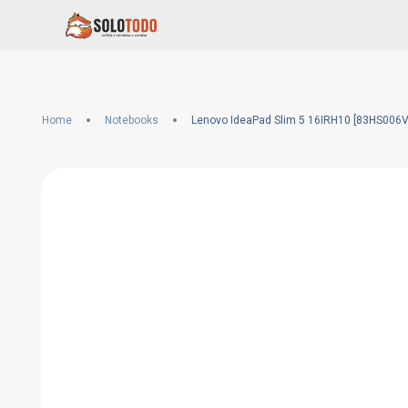
Home
Notebooks
Lenovo IdeaPad Slim 5 16IRH10 [83HS006V