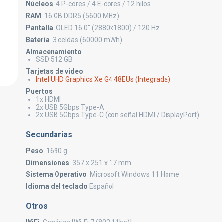
Núcleos
4 P-cores / 4 E-cores / 12 hilos
RAM
16 GB DDR5 (5600 MHz)
Pantalla
OLED 16.0" (2880x1800) / 120 Hz
Batería
3 celdas (60000 mWh)
Almacenamiento
SSD 512 GB
Tarjetas de video
Intel UHD Graphics Xe G4 48EUs (Integrada)
Puertos
1x HDMI
2x USB 5Gbps Type-A
2x USB 5Gbps Type-C (con señal HDMI / DisplayPort)
Secundarias
Peso
1690 g.
Dimensiones
357 x 251 x 17 mm
Sistema Operativo
Microsoft Windows 11 Home
Idioma del teclado
Español
Otros