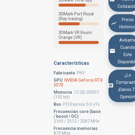
3DMark Time Spy
Cotizaci
3DMark Port Royal
(Ray tracing)
Precio
Históric
3DMark VR Room
Orange (VR)
Avísam
Cuand
Este
Disponib
Características
Fabricante
PNY
¿Lo
GPU
NVIDIA GeForce RTX
Comprast
5070
¡Danos 
Memoria
12 GB GDDR7
Opinión
(192 bit)
Bus
PCI Express 5.0 x16
Frecuencias core (base
/ boost / OC)
2160 / 2512 / 2587 MHz
Frecuencia memorias
875 MHz