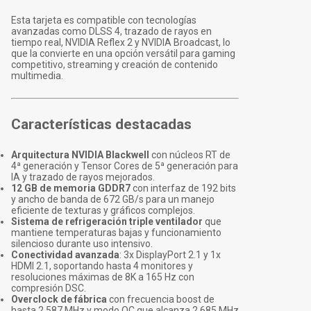
Esta tarjeta es compatible con tecnologías
avanzadas como DLSS 4, trazado de rayos en
tiempo real, NVIDIA Reflex 2 y NVIDIA Broadcast, lo
que la convierte en una opción versátil para gaming
competitivo, streaming y creación de contenido
multimedia.
Características destacadas
Arquitectura NVIDIA Blackwell
con núcleos RT de
4ª generación y Tensor Cores de 5ª generación para
IA y trazado de rayos mejorados.
12 GB de memoria GDDR7
con interfaz de 192 bits
y ancho de banda de 672 GB/s para un manejo
eficiente de texturas y gráficos complejos.
Sistema de refrigeración triple ventilador
que
mantiene temperaturas bajas y funcionamiento
silencioso durante uso intensivo.
Conectividad avanzada
: 3x DisplayPort 2.1 y 1x
HDMI 2.1, soportando hasta 4 monitores y
resoluciones máximas de 8K a 165 Hz con
compresión DSC.
Overclock de fábrica
con frecuencia boost de
hasta 2,587 MHz y modo OC que alcanza 2,685 MHz