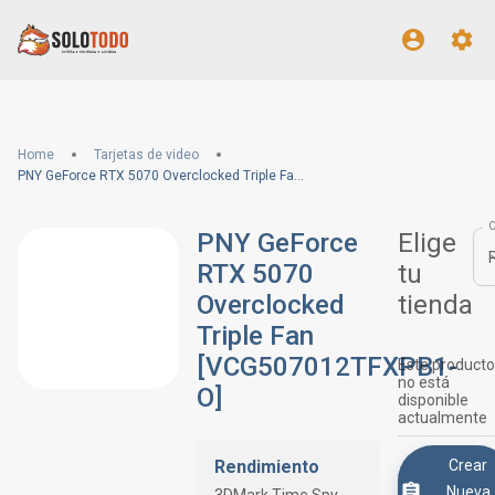
Home
Tarjetas de video
PNY GeForce RTX 5070 Overclocked Triple Fan [VCG507012TFXPB1-O]
PNY GeForce
Elige
RTX 5070
tu
Overclocked
tienda
Triple Fan
[VCG507012TFXPB1-
Este producto
no está
O]
disponible
actualmente
Rendimiento
Crear
Nueva