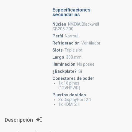
Especificaciones
secundarias
Núcleo
NVIDIA Blackwell
GB205-300
Perfil
Normal
Refrigeración
Ventilador
Slots
Triple slot
Largo
300 mm.
Iluminación
No posee
¿Backplate?
Sí
Conectores de poder
1x 16 pines
(12VHPWR)
Puertos de video
3x DisplayPort 2.1
1x HDMI 2.1
Descripción