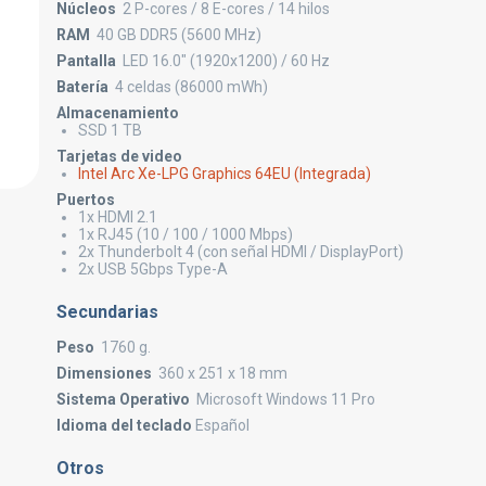
Núcleos
2 P-cores / 8 E-cores / 14 hilos
RAM
40 GB DDR5 (5600 MHz)
Pantalla
LED 16.0" (1920x1200) / 60 Hz
Batería
4 celdas (86000 mWh)
Almacenamiento
SSD 1 TB
Tarjetas de video
Intel Arc Xe-LPG Graphics 64EU (Integrada)
Puertos
1x HDMI 2.1
1x RJ45 (10 / 100 / 1000 Mbps)
2x Thunderbolt 4 (con señal HDMI / DisplayPort)
2x USB 5Gbps Type-A
Secundarias
Peso
1760 g.
Dimensiones
360 x 251 x 18 mm
Sistema Operativo
Microsoft Windows 11 Pro
Idioma del teclado
Español
Otros