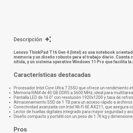
Descripción
Lenovo ThinkPad T16 Gen 4 (Intel) es una notebook orientad
memoria y un diseño robusto para el trabajo diario. Cuenta c
nítida, y un sistema operativo Windows 11 Pro que facilita l
Características destacadas
Procesador Intel Core Ultra 7 255U que ofrece un rendimiento ef
Memoria RAM de 40 GB DDR5 a 5600 MHz, ideal para multitarea 
Pantalla LED de 16.0" con resolución 1920x1200 y tasa de refres
Almacenamiento SSD de 1 TB para un acceso rápido a archivos
Conectividad avanzada con Intel Wi-Fi 6E AX211, que asegura co
Lector de huellas digitales integrado para mayor seguridad y ac
Diseño compacto y portátil con un peso de 1.76 kg y dimension
Pros