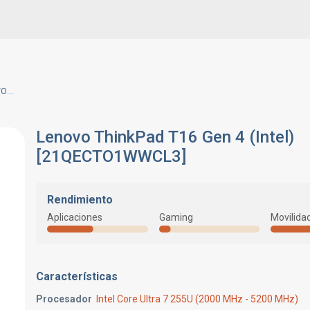
Lenovo ThinkPad T16 Gen 4 (Intel) [21QECTO1WWCL3]
Lenovo ThinkPad T16 Gen 4 (Intel)
[21QECTO1WWCL3]
Rendimiento
Aplicaciones
Gaming
Movilida
Características
Procesador
Intel Core Ultra 7 255U (2000 MHz - 5200 MHz)