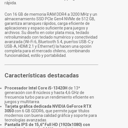
rápida.
Con 16 GB de memoria RAM DDR4 a 3200 MHz y un
almacenamiento SSD PCIe Gen4 NVMe de 512 GB,
garantiza arranques rápidos, carga eficiente de
aplicaciones y espacio suficiente para juegos y
archivos. Su diseño en color plata mica, teclado
retroiluminado con teclado numérico y conectividad
avanzada (Wi-Fi 6, Bluetooth 5.4, puertos USB-C y
USB-A, HDMI 2.1 y Ethernet) la hacen una opción
completa para el mercado chileno, combinando
funcionalidad, estilo y portabilidad.
Características destacadas
Procesador Intel Core i5-13420H
de 13ª
generación con 8 núcleos y hasta 4,6 GHz de
frecuencia turbo para un rendimiento eficiente en
juegos y multitarea.
Tarjeta gráfica dedicada NVIDIA GeForce RTX
3050
con 6 GB GDDR6, que permite jugar títulos
modernos con buena calidad gráfica y soporte para
tecnologías avanzadas.
Pantalla IPS de 15,6" Full HD (1920x1080) con