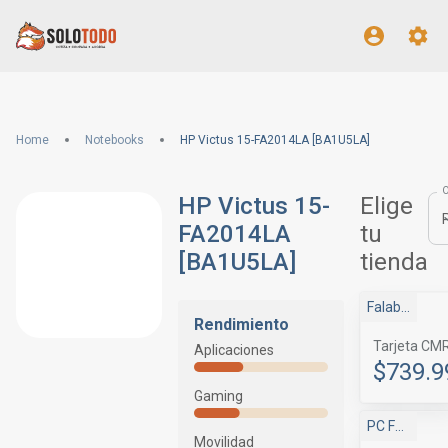
Home
Notebooks
HP Victus 15-FA2014LA [BA1U5LA]
HP Victus 15-
Elige
FA2014LA
tu
[BA1U5LA]
tienda
Falabella Marketplace
Rendimiento
Tarjeta CM
Aplicaciones
$739.9
Gaming
PC Factory
Movilidad