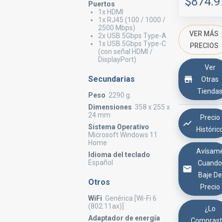
$874.9
Puertos
1x HDMI
1x RJ45 (100 / 1000 /
2500 Mbps)
VER MÁS
2x USB 5Gbps Type-A
1x USB 5Gbps Type-C
PRECIOS
(con señal HDMI /
DisplayPort)
Ver
Secundarias
Otras
Tienda
Peso
2290 g.
Dimensiones
358 x 255 x
24 mm
Precio
Sistema Operativo
Históric
Microsoft Windows 11
Home
Avísam
Idioma del teclado
Español
Cuand
Baje De
Otros
Precio
WiFi
Genérica [Wi-Fi 6
(802.11ax)]
¿Lo
Adaptador de energía
Comprast