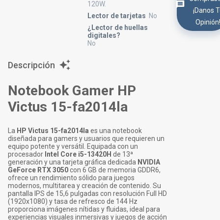
120W.
¡Danos 
Lector de tarjetas
No
Opinión
¿Lector de huellas
digitales?
No
Descripción
Notebook Gamer HP
Victus 15-fa2014la
La
HP Victus 15-fa2014la
es una notebook
diseñada para gamers y usuarios que requieren un
equipo potente y versátil. Equipada con un
procesador
Intel Core i5-13420H
de 13ª
generación y una tarjeta gráfica dedicada
NVIDIA
GeForce RTX 3050
con 6 GB de memoria GDDR6,
ofrece un rendimiento sólido para juegos
modernos, multitarea y creación de contenido. Su
pantalla IPS de 15,6 pulgadas con resolución Full HD
(1920x1080) y tasa de refresco de 144 Hz
proporciona imágenes nítidas y fluidas, ideal para
experiencias visuales inmersivas y juegos de acción