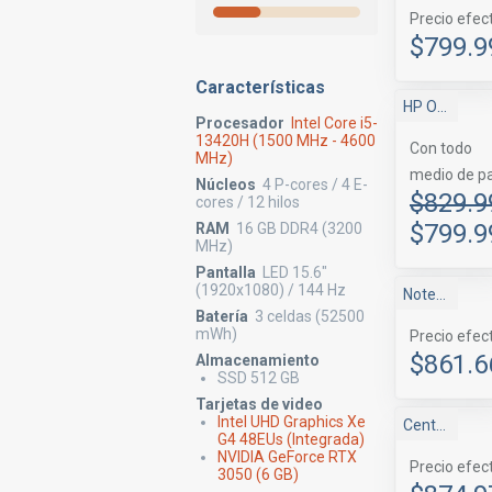
Precio efec
$799.9
Características
HP Online
Procesador
Intel Core i5-
13420H (1500 MHz - 4600
Con todo
MHz)
medio de p
Núcleos
4 P-cores / 4 E-
$829.9
cores / 12 hilos
$799.9
RAM
16 GB DDR4 (3200
MHz)
Pantalla
LED 15.6"
(1920x1080) / 144 Hz
NotebookStore
Batería
3 celdas (52500
mWh)
Precio efec
$861.6
Almacenamiento
SSD 512 GB
Tarjetas de video
Intel UHD Graphics Xe
Centrale
G4 48EUs (Integrada)
NVIDIA GeForce RTX
Precio efec
3050 (6 GB)