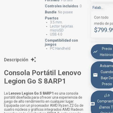
Formato
Portátil
Controles incluidos
0
Falabella Marketplace
Bundle
No posee
Con todo
Puertos
3.5 mm.
medio de p
Lector tarjetas
$799.9
microSD
USB 4.0
Compatibilidad con
juegos
PC Handheld
Precio
Históric
Descripción
Avísam
Consola Portátil Lenovo
Cuand
Baje De
Legion Go S 8ARP1
Precio
La
Lenovo Legion Go S 8ARP1
es una consola
¿Lo
portátil diseñada para ofrecer una experiencia de
Comprast
juego de alto rendimiento en cualquier lugar.
Equipada con un procesador AMD Ryzen Z2 Go de
¡Danos 
cuatro núcleos y gráficos integrados AMD Radeon