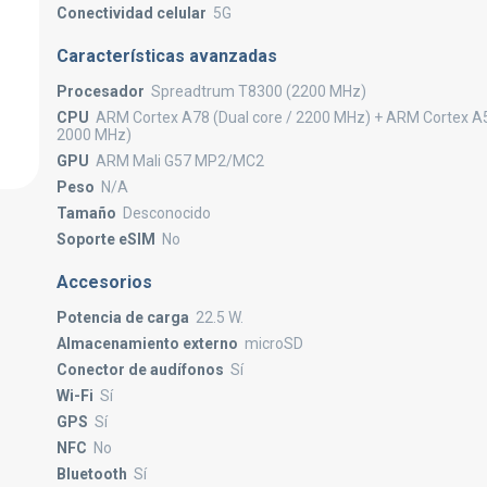
Conectividad celular
5G
Características avanzadas
Procesador
Spreadtrum T8300 (2200 MHz)
CPU
ARM Cortex A78 (Dual core / 2200 MHz) + ARM Cortex A5
2000 MHz)
GPU
ARM Mali G57 MP2/MC2
Peso
N/A
Tamaño
Desconocido
Soporte eSIM
No
Accesorios
Potencia de carga
22.5 W.
Almacenamiento externo
microSD
Conector de audífonos
Sí
Wi-Fi
Sí
GPS
Sí
NFC
No
Bluetooth
Sí