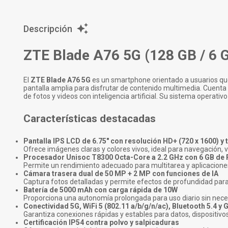
Descripción
ZTE Blade A76 5G (128 GB / 6 G
El
ZTE Blade A76 5G
es un smartphone orientado a usuarios qu
pantalla amplia para disfrutar de contenido multimedia. Cuenta 
de fotos y videos con inteligencia artificial. Su sistema operativ
Características destacadas
Pantalla IPS LCD de 6.75" con resolución HD+ (720 x 1600) y 
Ofrece imágenes claras y colores vivos, ideal para navegación, 
Procesador Unisoc T8300 Octa-Core a 2.2 GHz con 6 GB de
Permite un rendimiento adecuado para multitarea y aplicaciones
Cámara trasera dual de 50 MP + 2 MP con funciones de IA
Captura fotos detalladas y permite efectos de profundidad para
Batería de 5000 mAh con carga rápida de 10W
Proporciona una autonomía prolongada para uso diario sin nece
Conectividad 5G, WiFi 5 (802.11 a/b/g/n/ac), Bluetooth 5.4 y
Garantiza conexiones rápidas y estables para datos, dispositivos
Certificación IP54 contra polvo y salpicaduras