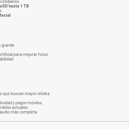
cotidianos.
oSD hasta 1 TB
s.
facial
a grande.
tificial para mejorar fotos.
bilidad.
.
os que buscan mayor nitidez.
tividad y pagos móviles.
odelos actuales.
e audio más completa.