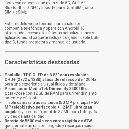
junto con conectividad avanzada 5G, Wi-Fi 6E,
Bluetooth 6.0, NFC y soporte para Dual SIM (nano
SIM + eSIM).
Este modelo viene liberado para cualquier
compañía telefónica y opera con Android 16,
ofreciendo acceso a las últimas actualizaciones y
aplicaciones. El paquete incluye cargador, cable USB
tipo C, funda protectora y manual de usuario.
Características destacadas
Pantalla LTPO OLED de 6.83" con resolución
QHD+ (2772 x 1280) y tasa de refresco de 120 Hz
para una experiencia visual fluida y detallada.
Procesador MediaTek Dimensity 8400 Ultra
Octa-Core
con 12 GB de RAM para un rendimiento
potente y eficiente.
Triple cámara trasera Leica (50 MP principal + 50
MP teleobjetivo periscopio + 12 MP ultra gran
angular)
y cámara frontal de 32 MP para fotografía
y video de alta calidad.
Batería de 5500 mAh con carga rápida de 67W
,
que permite un uso prolongado y recargas rápidas.