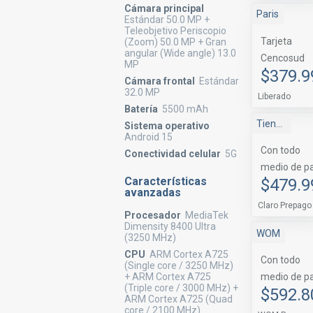
Cámara principal
Paris
Estándar 50.0 MP +
Teleobjetivo Periscopio
Tarjeta
(Zoom) 50.0 MP + Gran
angular (Wide angle) 13.0
Cencosud
MP
$379.9
Cámara frontal
Estándar
32.0 MP
Liberado
Batería
5500 mAh
Tienda Claro
Sistema operativo
Android 15
Con todo
Conectividad celular
5G
medio de p
Características
$479.9
avanzadas
Claro Prepago
Procesador
MediaTek
Dimensity 8400 Ultra
WOM
(3250 MHz)
CPU
ARM Cortex A725
Con todo
(Single core / 3250 MHz)
+ ARM Cortex A725
medio de p
(Triple core / 3000 MHz) +
$592.8
ARM Cortex A725 (Quad
core / 2100 MHz)