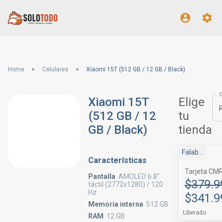
Home
Celulares
Xiaomi 15T (512 GB / 12 GB / Black)
Xiaomi 15T
Elige
(512 GB / 12
tu
GB / Black)
tienda
Falabella
Características
Tarjeta CM
Pantalla
AMOLED 6.8"
$379.9
táctil (2772x1280) / 120
Hz
$341.9
Memoria interna
512 GB
Liberado
RAM
12 GB