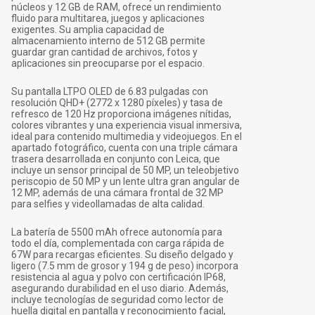
núcleos y 12 GB de RAM, ofrece un rendimiento
fluido para multitarea, juegos y aplicaciones
exigentes. Su amplia capacidad de
almacenamiento interno de 512 GB permite
guardar gran cantidad de archivos, fotos y
aplicaciones sin preocuparse por el espacio.
Su pantalla LTPO OLED de 6.83 pulgadas con
resolución QHD+ (2772 x 1280 píxeles) y tasa de
refresco de 120 Hz proporciona imágenes nítidas,
colores vibrantes y una experiencia visual inmersiva,
ideal para contenido multimedia y videojuegos. En el
apartado fotográfico, cuenta con una triple cámara
trasera desarrollada en conjunto con Leica, que
incluye un sensor principal de 50 MP, un teleobjetivo
periscopio de 50 MP y un lente ultra gran angular de
12 MP, además de una cámara frontal de 32 MP
para selfies y videollamadas de alta calidad.
La batería de 5500 mAh ofrece autonomía para
todo el día, complementada con carga rápida de
67W para recargas eficientes. Su diseño delgado y
ligero (7.5 mm de grosor y 194 g de peso) incorpora
resistencia al agua y polvo con certificación IP68,
asegurando durabilidad en el uso diario. Además,
incluye tecnologías de seguridad como lector de
huella digital en pantalla y reconocimiento facial,