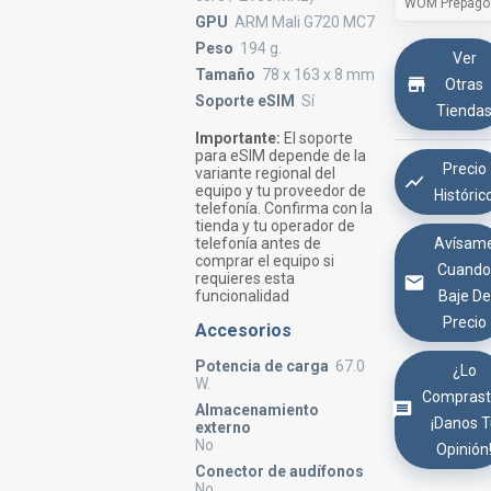
WOM Prepago
GPU
ARM Mali G720 MC7
Peso
194 g.
Ver
Tamaño
78 x 163 x 8 mm
Otras
Soporte eSIM
Sí
Tienda
Importante:
El soporte
para eSIM depende de la
Precio
variante regional del
equipo y tu proveedor de
Históric
telefonía. Confirma con la
tienda y tu operador de
telefonía antes de
Avísam
comprar el equipo si
Cuand
requieres esta
funcionalidad
Baje De
Precio
Accesorios
Potencia de carga
67.0
¿Lo
W.
Comprast
Almacenamiento
¡Danos 
externo
No
Opinión
Conector de audífonos
No