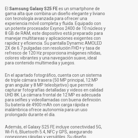
El
Samsung Galaxy S25 FE
es un smartphone de
gama alta que combina un diseño elegante y liviano
con tecnología avanzada para ofrecer una
experiencia móvil completa y fluida. Equipado con
un potente procesador Exynos 2400 de 10 núcleos y
8 GB de RAM, este dispositivo está preparado para
manejar multitareas y aplicaciones exigentes con
rapidez y eficiencia. Su pantalla Dynamic AMOLED
2X de 6.7 pulgadas con resolución FHD+ y tasa de
refresco de 120 Hz proporciona imágenes nítidas,
colores vibrantes y una navegación suave, ideal
para contenido multimedia y juegos.
En el apartado fotográfico, cuenta con un sistema
de triple cámara trasera (50 MP principal, 12 MP
gran angular y 8 MP teleobjetivo) que permite
capturar fotografías detalladas y videos en calidad
UHD 8K. La cámara frontal de 12 MP es adecuada
para selfies y videollamadas con buena definición.
Su batería de 4900 mAh con carga rápida e
inalámbrica ofrece autonomía para un uso
prolongado durante el día.
Además, el Galaxy S25 FE incluye conectividad 5G,
Wi-Fi 6, Bluetooth 5.4, NFC y GPS, asegurando
conexiones rápidas y versátiles. Su diseño