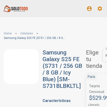
Home
Celulares
Samsung Galaxy S25 FE (S731 / 256 GB / 8 GB / Icy Blue) [SM-S731BLBKLTL]
Samsung
Elige
Galaxy S25 FE
tu
(S731 / 256 GB
tienda
/ 8 GB / Icy
Paris
Blue) [SM-
S731BLBKLTL]
Tarjeta
Cencosud
$529.9
Características
Liberado