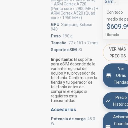
Samsung Shop
+ ARM Cortex A720
(Penta core / 2900 MHz) +
Con todo
ARM Cortex A520 (Quad
core / 1950 MHz)
medio de p
GPU
Samsung Xclipse
$609.9
940
Liberado
Peso
190 g.
Tamaño
77 x 161 x 7 mm
VER MÁS
Soporte eSIM
Sí
PRECIOS
Importante:
El soporte
para eSIM depende de la
Ver
variante regional del
equipo y tu proveedor de
Otras
telefonía. Confirma con la
Tienda
tienda y tu operador de
telefonía antes de
comprar el equipo si
requieres esta
Precio
funcionalidad
Históric
Accesorios
Avísam
Potencia de carga
45.0
W.
Cuand