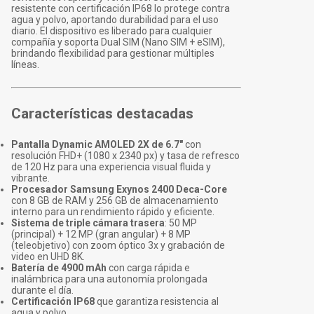
resistente con certificación IP68 lo protege contra
agua y polvo, aportando durabilidad para el uso
diario. El dispositivo es liberado para cualquier
compañía y soporta Dual SIM (Nano SIM + eSIM),
brindando flexibilidad para gestionar múltiples
líneas.
Características destacadas
Pantalla Dynamic AMOLED 2X de 6.7"
con
resolución FHD+ (1080 x 2340 px) y tasa de refresco
de 120 Hz para una experiencia visual fluida y
vibrante.
Procesador Samsung Exynos 2400 Deca-Core
con 8 GB de RAM y 256 GB de almacenamiento
interno para un rendimiento rápido y eficiente.
Sistema de triple cámara trasera
: 50 MP
(principal) + 12 MP (gran angular) + 8 MP
(teleobjetivo) con zoom óptico 3x y grabación de
video en UHD 8K.
Batería de 4900 mAh
con carga rápida e
inalámbrica para una autonomía prolongada
durante el día.
Certificación IP68
que garantiza resistencia al
agua y polvo.