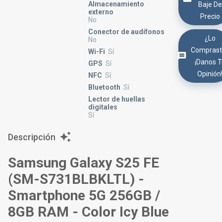
Almacenamiento
Baje De
externo
Precio
No
Conector de audífonos
¿Lo
No
Comprast
Wi-Fi
Sí
¡Danos 
GPS
Sí
Opinión
NFC
Sí
Bluetooth
Sí
Lector de huellas
digitales
Sí
Descripción
Samsung Galaxy S25 FE
(SM-S731BLBKLTL) -
Smartphone 5G 256GB /
8GB RAM - Color Icy Blue