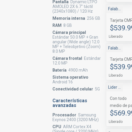
Pantalla
Dynamic LTPO
AMOLED 2X 6.7" táctil
Falabella
(2340x1080) / 120 Hz
Memoria interna
256 GB
Tarjeta CM
RAM
8 GB
$539.9
Cámara principal
Liberado
Estándar 50.0 MP + Gran
angular (Wide angle) 12.0
MP + Teleobjetivo (Zoom)
Falabella Marketplace
8.0 MP
Cámara frontal
Estándar
Tarjeta CM
12.0 MP
$539.9
Batería
4900 mAh
Liberado
Sistema operativo
Android 16
Lider Marketplace
Conectividad celular
5G
Con todo
Características
avanzadas
medio de p
$569.9
Procesador
Samsung
Exynos 2400 (3200 MHz)
Liberado
CPU
ARM Cortex X4
(Single core / 3200 MHz)