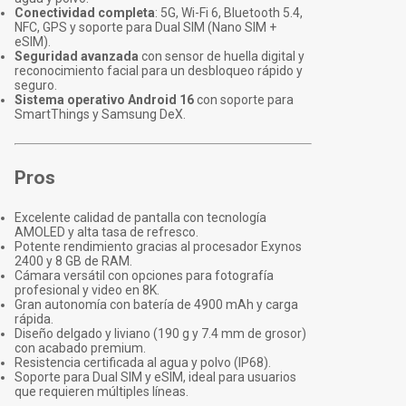
Conectividad completa
: 5G, Wi-Fi 6, Bluetooth 5.4,
NFC, GPS y soporte para Dual SIM (Nano SIM +
eSIM).
Seguridad avanzada
con sensor de huella digital y
reconocimiento facial para un desbloqueo rápido y
seguro.
Sistema operativo Android 16
con soporte para
SmartThings y Samsung DeX.
Pros
Excelente calidad de pantalla con tecnología
AMOLED y alta tasa de refresco.
Potente rendimiento gracias al procesador Exynos
2400 y 8 GB de RAM.
Cámara versátil con opciones para fotografía
profesional y video en 8K.
Gran autonomía con batería de 4900 mAh y carga
rápida.
Diseño delgado y liviano (190 g y 7.4 mm de grosor)
con acabado premium.
Resistencia certificada al agua y polvo (IP68).
Soporte para Dual SIM y eSIM, ideal para usuarios
que requieren múltiples líneas.