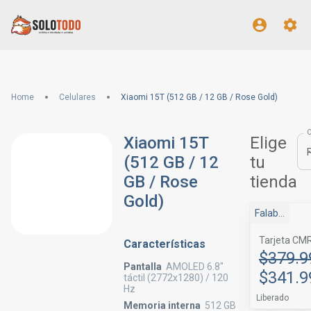
Home
Celulares
Xiaomi 15T (512 GB / 12 GB / Rose Gold)
Xiaomi 15T
Elige
(512 GB / 12
tu
GB / Rose
tienda
Gold)
Falabella
Tarjeta CM
Características
$379.9
Pantalla
AMOLED 6.8"
$341.9
táctil (2772x1280) / 120
Hz
Liberado
Memoria interna
512 GB