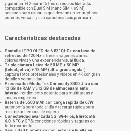
y garantía. El Xiaomi 15T es un equipo liberado,
compatible con Dual SIM (nano SIM + eSIM),
pensado para usuarios que desean un smartphone
potente, versátil y con características premium.
Características destacadas
Pantalla LTPO OLED de 6.83" QHD+ con tasa de
refresco de 120 Hz
: ofrece imágenes claras,
colores vivos y una experiencia visual fluida.
Triple cámara Leica de 50 MP + 50 MP
(teleobjetivo) + 12 MP (ultra gran angular)
:
captura fotos profesionales y videos en 4K con gran
detalle y versatilidad.
Procesador MediaTek Dimensity 8400 Ultra con
12 GB de RAM y 512 GB de almacenamiento
interno
: rendimiento potente para multitareas y
juegos exigentes.
Batería de 5500 mAh con carga rápida de 67W
:
autonomía para todo el día y recarga rápida para
minimizar tiempos de espera.
Conectividad avanzada 5G, Wi-Fi 6E, Bluetooth
6.0, NFC y GPS
: conexiones rápidas y seguras en
todo momento.
Seguridad biométrica con lector de huella en