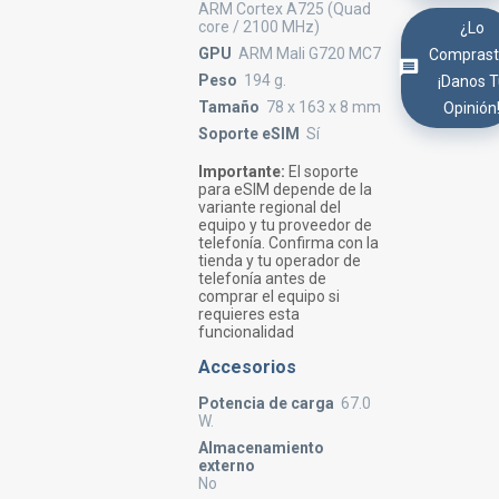
ARM Cortex A725 (Quad
core / 2100 MHz)
¿Lo
GPU
ARM Mali G720 MC7
Comprast
Peso
194 g.
¡Danos 
Tamaño
78 x 163 x 8 mm
Opinión
Soporte eSIM
Sí
Importante:
El soporte
para eSIM depende de la
variante regional del
equipo y tu proveedor de
telefonía. Confirma con la
tienda y tu operador de
telefonía antes de
comprar el equipo si
requieres esta
funcionalidad
Accesorios
Potencia de carga
67.0
W.
Almacenamiento
externo
No