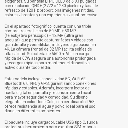
exigentes. Su pantalla LTPO OLED de 6.83 pulgadas
con resolución QHD+ (2772 x 1280 píxeles) y tasa de
refresco de 120 Hz proporciona imágenes nítidas,
colores vibrantes y una experiencia visual inmersiva.
En el apartado fotográfico, cuenta con una triple
cámara trasera Leica de 50 MP + 50 MP
(teleobjetivo periscopio) + 12 MP (ultra gran
angular), que permite capturar fotos y videos con
gran detalle y versatilidad, incluyendo grabación en
4K. La cámara frontal de 32 MP facilita selfies de
alta calidad. Su batería de 5500 mAh con carga
rápida de 67W asegura una autonomía prolongada
y recargas rápidas para mantener el dispositivo
activo durante todo el día.
Este modelo incluye conectividad 5G, Wi-Fi 6E,
Bluetooth 6.0, NFC y GPS, garantizando conexiones
rápidas y estables. Además, incorpora lector de
huella digital en pantalla y reconocimiento facial
para mayor seguridad y comodidad. Su diseño
elegante en color Rose Gold, con certificación IP68,
ofrece resistencia al agua y polvo, ideal para el uso
diario en diferentes ambientes.
El paquete incluye cargador, cable USB tipo C, funda
protectora, herramienta para expulsar SIM, manual