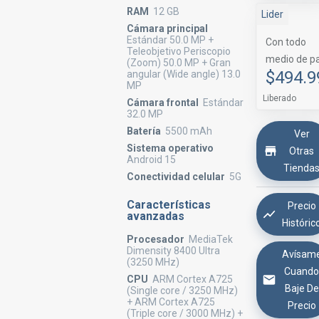
RAM
12 GB
Lider
Cámara principal
Estándar 50.0 MP +
Con todo
Teleobjetivo Periscopio
medio de p
(Zoom) 50.0 MP + Gran
$494.9
angular (Wide angle) 13.0
MP
Liberado
Cámara frontal
Estándar
32.0 MP
Batería
5500 mAh
Ver
Sistema operativo
Otras
Android 15
Tienda
Conectividad celular
5G
Características
Precio
avanzadas
Históric
Procesador
MediaTek
Dimensity 8400 Ultra
Avísam
(3250 MHz)
Cuand
CPU
ARM Cortex A725
Baje De
(Single core / 3250 MHz)
+ ARM Cortex A725
Precio
(Triple core / 3000 MHz) +