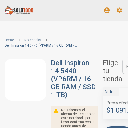
Home
Notebooks
Dell Inspiron 14 5440 (VP6RM / 16 GB RAM / SSD 1 TB)
Dell Inspiron
Elige
14 5440
tu
(VP6RM / 16
tienda
GB RAM / SSD
NotebookStore
1 TB)
Precio efec
$1.091
No sabemos el
idioma del teclado de
este notebook, por
favor confirma con la
tienda antes de