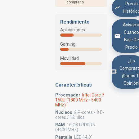
comprarlo
Precio
Históric
Rendimiento
Avísam
Aplicaciones
Cuand
Baje De
Gaming
Precio
Movilidad
¿Lo
Comprast
¡Danos 
Opinión
Características
Procesador
Intel Core 7
150U (1800 MHz - 5400
MHz)
Núcleos
2 P-cores / 8 E-
cores / 12 hilos
RAM
16 GB LPDDR5
(4400 MHz)
Pantalla
LED 14.0"