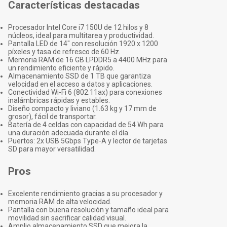
Características destacadas
Procesador Intel Core i7 150U de 12 hilos y 8
núcleos, ideal para multitarea y productividad.
Pantalla LED de 14" con resolución 1920 x 1200
píxeles y tasa de refresco de 60 Hz.
Memoria RAM de 16 GB LPDDR5 a 4400 MHz para
un rendimiento eficiente y rápido.
Almacenamiento SSD de 1 TB que garantiza
velocidad en el acceso a datos y aplicaciones.
Conectividad Wi-Fi 6 (802.11ax) para conexiones
inalámbricas rápidas y estables.
Diseño compacto y liviano (1.63 kg y 17 mm de
grosor), fácil de transportar.
Batería de 4 celdas con capacidad de 54 Wh para
una duración adecuada durante el día.
Puertos: 2x USB 5Gbps Type-A y lector de tarjetas
SD para mayor versatilidad.
Pros
Excelente rendimiento gracias a su procesador y
memoria RAM de alta velocidad.
Pantalla con buena resolución y tamaño ideal para
movilidad sin sacrificar calidad visual.
Amplio almacenamiento SSD que mejora la