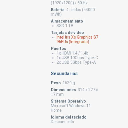
(1920x1200) / 60 Hz
Batería
4 celdas (54000
mWh)
Almacenamiento
SSD 1 TB
Tarjetas de video
Intel Iris Xe Graphics G7
96EUs (Integrada)
Puertos
1x HDMI 1.4 / 1.4b
1x USB 10Gbps Type-C
2x USB 5Gbps Type-A
Secundarias
Peso
1630 g.
Dimensiones
314 x 227 x
17 mm
Sistema Operativo
Microsoft Windows 11
Home
Idioma del teclado
Desconocido