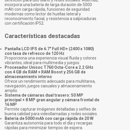
definición para uso diario y redes sociales. Además,
incorpora una batería de larga duración de 5000
mAh con carga rápida, funciones de seguridad
modernas como lector de huellas lateral y
reconocimiento facial, y resistencia a salpicaduras
con certificación IP52.
Características destacadas
Pantalla LCD IPS de 6.7" Full HD+ (2400 x 1080)
con tasa de refresco de 120 Hz
Proporciona una experiencia visual fluida y colores
vibrantes, ideal para multimedia y juegos.
Procesador Unisoc T760 Octa-Core a 2.2 GHz
con 4 GB de RAM + RAM Boost y 256 GB de
almacenamiento interno
Ofrece un rendimiento adecuado para multitarea,
navegación, juegos casuales y almacenamiento
amplio.
Sistema de cámaras dual trasero: 50 MP
principal + 8 MP gran angular y cámara frontal de
16 MP
Permite capturar imágenes detalladas y selfies de
buena calidad para videollamadas y redes sociales.
Batería de 5000 mAh con carga rápida de 20 W
Garantiza autonomía para todo el día y recargas
rápidas para minimizar tiempos de espera.