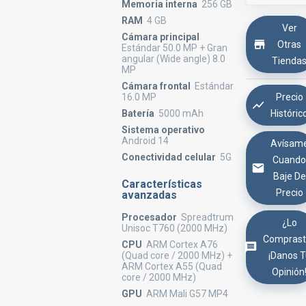
Memoria interna
256 GB
RAM
4 GB
Ver
Cámara principal
Otras
Estándar 50.0 MP + Gran
angular (Wide angle) 8.0
Tienda
MP
Cámara frontal
Estándar
Precio
16.0 MP
Históric
Batería
5000 mAh
Sistema operativo
Android 14
Avísam
Conectividad celular
5G
Cuand
Baje De
Características
Precio
avanzadas
Procesador
Spreadtrum
¿Lo
Unisoc T760 (2000 MHz)
Comprast
CPU
ARM Cortex A76
¡Danos 
(Quad core / 2000 MHz) +
ARM Cortex A55 (Quad
Opinión
core / 2000 MHz)
GPU
ARM Mali G57 MP4