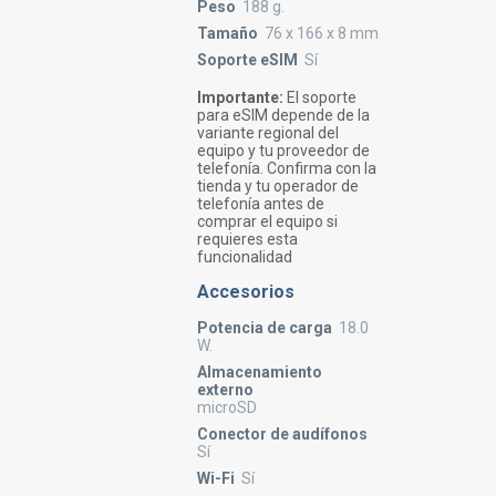
Peso
188 g.
Tamaño
76 x 166 x 8 mm
Soporte eSIM
Sí
Importante:
El soporte
para eSIM depende de la
variante regional del
equipo y tu proveedor de
telefonía. Confirma con la
tienda y tu operador de
telefonía antes de
comprar el equipo si
requieres esta
funcionalidad
Accesorios
Potencia de carga
18.0
W.
Almacenamiento
externo
microSD
Conector de audífonos
Sí
Wi-Fi
Sí