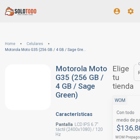
Home
Celulares
Motorola Moto G35 (256 GB / 4 GB / Sage Green)
Motorola Moto
Elige
G35 (256 GB /
tu
4 GB / Sage
tienda
Green)
WOM
Con todo
Características
medio de p
Pantalla
LCD IPS 6.7"
$136.8
táctil (2400x1080) / 120
Hz
WOM Prepago