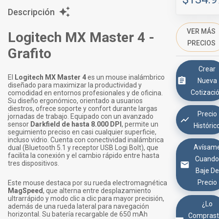
Descripción
VER MÁS
Logitech MX Master 4 -
PRECIOS
Grafito
Crear
El
Logitech MX Master 4
es un mouse inalámbrico
Nueva
diseñado para maximizar la productividad y
Cotizaci
comodidad en entornos profesionales y de oficina.
Su diseño ergonómico, orientado a usuarios
diestros, ofrece soporte y confort durante largas
Precio
jornadas de trabajo. Equipado con un avanzado
sensor
Darkfield de hasta 8.000 DPI
, permite un
Históric
seguimiento preciso en casi cualquier superficie,
incluso vidrio. Cuenta con conectividad inalámbrica
Avísam
dual (Bluetooth 5.1 y receptor USB Logi Bolt), que
facilita la conexión y el cambio rápido entre hasta
Cuand
tres dispositivos.
Baje De
Precio
Este mouse destaca por su rueda electromagnética
MagSpeed
, que alterna entre desplazamiento
ultrarrápido y modo clic a clic para mayor precisión,
¿Lo
además de una rueda lateral para navegación
horizontal. Su batería recargable de 650 mAh
Comprast