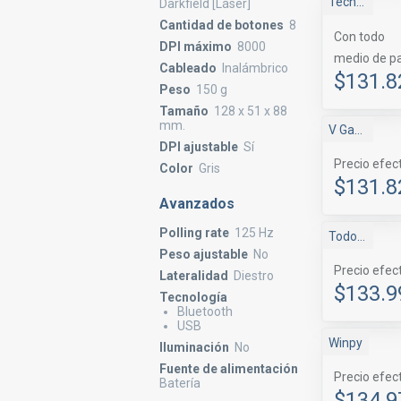
Tecnomas.cl
Darkfield [Láser]
Cantidad de botones
8
Con todo
DPI máximo
8000
medio de p
Cableado
Inalámbrico
$131.8
Peso
150 g
Tamaño
128 x 51 x 88
mm.
V Gamers
DPI ajustable
Sí
Precio efec
Color
Gris
$131.8
Avanzados
Polling rate
125 Hz
Todoclick
Peso ajustable
No
Precio efec
Lateralidad
Diestro
$133.9
Tecnología
Bluetooth
USB
Winpy
Iluminación
No
Fuente de alimentación
Precio efec
Batería
$134.9