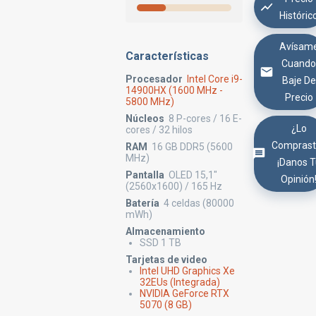
Históric
Avísam
Características
Cuand
Procesador
Intel Core i9-
Baje De
14900HX (1600 MHz -
Precio
5800 MHz)
Núcleos
8 P-cores / 16 E-
¿Lo
cores / 32 hilos
Comprast
RAM
16 GB DDR5 (5600
MHz)
¡Danos 
Pantalla
OLED 15,1"
Opinión
(2560x1600) / 165 Hz
Batería
4 celdas (80000
mWh)
Almacenamiento
SSD 1 TB
Tarjetas de video
Intel UHD Graphics Xe
32EUs (Integrada)
NVIDIA GeForce RTX
5070 (8 GB)