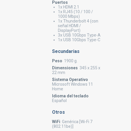
Puertos
1x HDMI 2.1
1x RJ45 (10 / 100 /
1000 Mbps)
1x Thunderbolt 4 (con
señal HDMI /
DisplayPort)
3x USB 10Gbps Type-A
1x USB 10Gbps Type-C
Secundarias
Peso
1900 g.
Dimensiones
345 x 255 x
22 mm
Sistema Operativo
Microsoft Windows 11
Home
Idioma del teclado
Español
Otros
WiFi
Genérica [Wi-Fi 7
(802.11be)]