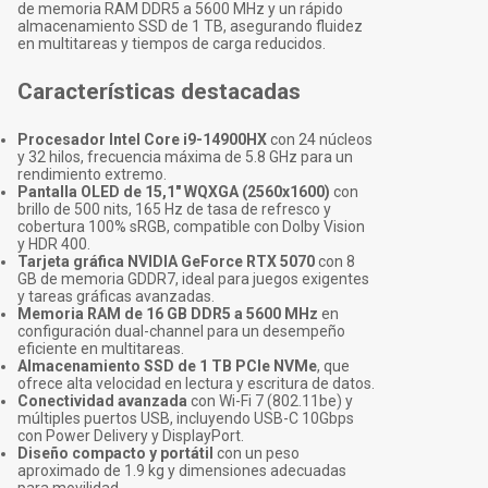
de memoria RAM DDR5 a 5600 MHz y un rápido
almacenamiento SSD de 1 TB, asegurando fluidez
en multitareas y tiempos de carga reducidos.
Características destacadas
Procesador Intel Core i9-14900HX
con 24 núcleos
y 32 hilos, frecuencia máxima de 5.8 GHz para un
rendimiento extremo.
Pantalla OLED de 15,1" WQXGA (2560x1600)
con
brillo de 500 nits, 165 Hz de tasa de refresco y
cobertura 100% sRGB, compatible con Dolby Vision
y HDR 400.
Tarjeta gráfica NVIDIA GeForce RTX 5070
con 8
GB de memoria GDDR7, ideal para juegos exigentes
y tareas gráficas avanzadas.
Memoria RAM de 16 GB DDR5 a 5600 MHz
en
configuración dual-channel para un desempeño
eficiente en multitareas.
Almacenamiento SSD de 1 TB PCIe NVMe
, que
ofrece alta velocidad en lectura y escritura de datos.
Conectividad avanzada
con Wi-Fi 7 (802.11be) y
múltiples puertos USB, incluyendo USB-C 10Gbps
con Power Delivery y DisplayPort.
Diseño compacto y portátil
con un peso
aproximado de 1.9 kg y dimensiones adecuadas