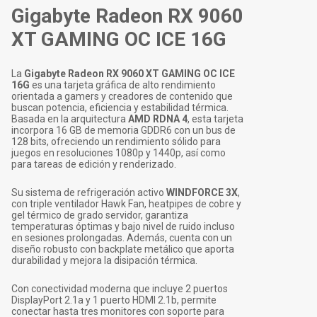
Gigabyte Radeon RX 9060
XT GAMING OC ICE 16G
La
Gigabyte Radeon RX 9060 XT GAMING OC ICE
16G
es una tarjeta gráfica de alto rendimiento
orientada a gamers y creadores de contenido que
buscan potencia, eficiencia y estabilidad térmica.
Basada en la arquitectura
AMD RDNA 4
, esta tarjeta
incorpora 16 GB de memoria GDDR6 con un bus de
128 bits, ofreciendo un rendimiento sólido para
juegos en resoluciones 1080p y 1440p, así como
para tareas de edición y renderizado.
Su sistema de refrigeración activo
WINDFORCE 3X
,
con triple ventilador Hawk Fan, heatpipes de cobre y
gel térmico de grado servidor, garantiza
temperaturas óptimas y bajo nivel de ruido incluso
en sesiones prolongadas. Además, cuenta con un
diseño robusto con backplate metálico que aporta
durabilidad y mejora la disipación térmica.
Con conectividad moderna que incluye 2 puertos
DisplayPort 2.1a y 1 puerto HDMI 2.1b, permite
conectar hasta tres monitores con soporte para