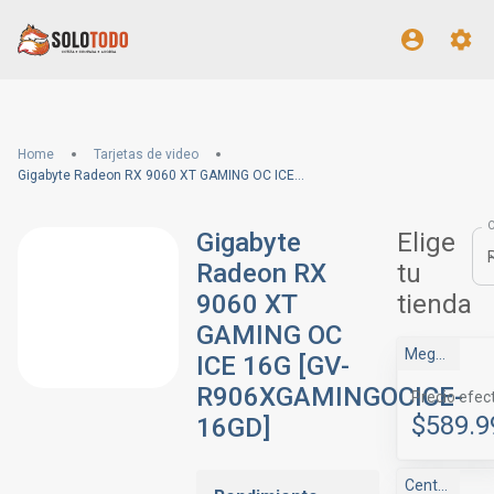
Home
Tarjetas de video
Gigabyte Radeon RX 9060 XT GAMING OC ICE 16G [GV-R906XGAMINGOCICE-16GD]
Gigabyte
Elige
Radeon RX
tu
9060 XT
tienda
GAMING OC
MegaDrive
ICE 16G [GV-
R906XGAMINGOCICE-
Precio efec
$589.9
16GD]
Central Gamer