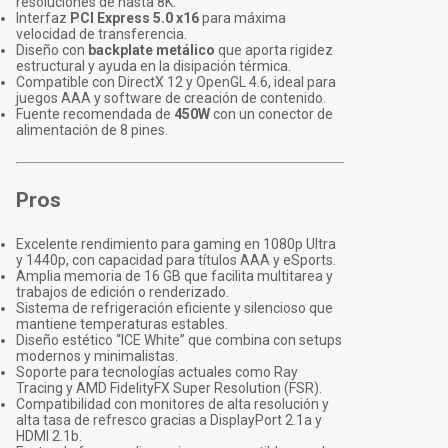
resoluciones de hasta 8K.
Interfaz
PCI Express 5.0 x16
para máxima
velocidad de transferencia.
Diseño con
backplate metálico
que aporta rigidez
estructural y ayuda en la disipación térmica.
Compatible con DirectX 12 y OpenGL 4.6, ideal para
juegos AAA y software de creación de contenido.
Fuente recomendada de
450W
con un conector de
alimentación de 8 pines.
Pros
Excelente rendimiento para gaming en 1080p Ultra
y 1440p, con capacidad para títulos AAA y eSports.
Amplia memoria de 16 GB que facilita multitarea y
trabajos de edición o renderizado.
Sistema de refrigeración eficiente y silencioso que
mantiene temperaturas estables.
Diseño estético “ICE White” que combina con setups
modernos y minimalistas.
Soporte para tecnologías actuales como Ray
Tracing y AMD FidelityFX Super Resolution (FSR).
Compatibilidad con monitores de alta resolución y
alta tasa de refresco gracias a DisplayPort 2.1a y
HDMI 2.1b.