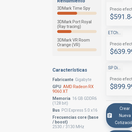
Rendimiento
3DMark Time Spy
Precio efec
$591.8
3DMark Port Royal
(Ray tracing)
ETChile
3DMark VR Room
Precio efec
Orange (VR)
$639.9
SP Digital
Características
Precio efec
Fabricante
Gigabyte
$899.9
GPU
AMD Radeon RX
9060 XT
Memoria
16 GB GDDR6
(128 bit)
Crear
Bus
PCI Express 5.0 x16
Nueva
Frecuencias core (base
/ boost)
Cotizaci
2530 / 3130 MHz