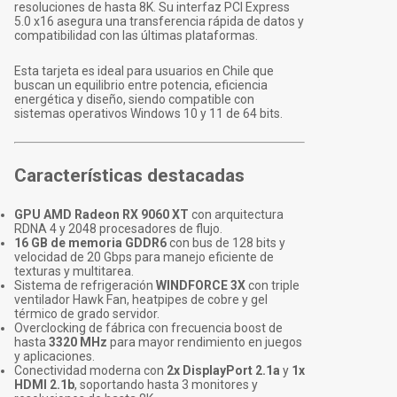
resoluciones de hasta 8K. Su interfaz PCI Express
5.0 x16 asegura una transferencia rápida de datos y
compatibilidad con las últimas plataformas.
Esta tarjeta es ideal para usuarios en Chile que
buscan un equilibrio entre potencia, eficiencia
energética y diseño, siendo compatible con
sistemas operativos Windows 10 y 11 de 64 bits.
Características destacadas
GPU AMD Radeon RX 9060 XT
con arquitectura
RDNA 4 y 2048 procesadores de flujo.
16 GB de memoria GDDR6
con bus de 128 bits y
velocidad de 20 Gbps para manejo eficiente de
texturas y multitarea.
Sistema de refrigeración
WINDFORCE 3X
con triple
ventilador Hawk Fan, heatpipes de cobre y gel
térmico de grado servidor.
Overclocking de fábrica con frecuencia boost de
hasta
3320 MHz
para mayor rendimiento en juegos
y aplicaciones.
Conectividad moderna con
2x DisplayPort 2.1a
y
1x
HDMI 2.1b
, soportando hasta 3 monitores y