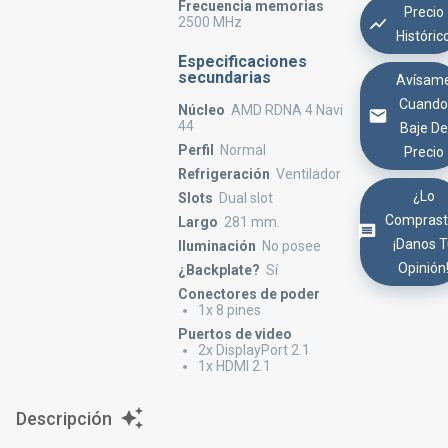
Frecuencia memorias
Precio
2500 MHz
Históric
Especificaciones
secundarias
Avísam
Cuand
Núcleo
AMD RDNA 4 Navi
44
Baje De
Perfil
Normal
Precio
Refrigeración
Ventilador
¿Lo
Slots
Dual slot
Comprast
Largo
281 mm.
¡Danos 
Iluminación
No posee
Opinión
¿Backplate?
Sí
Conectores de poder
1x 8 pines
Puertos de video
2x DisplayPort 2.1
1x HDMI 2.1
Descripción