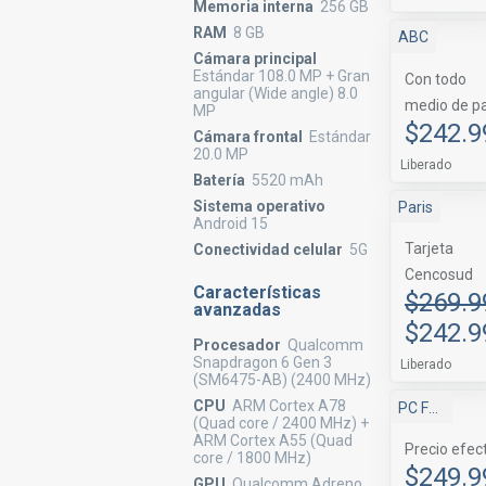
Memoria interna
256 GB
RAM
8 GB
ABC
Cámara principal
Estándar 108.0 MP + Gran
Con todo
angular (Wide angle) 8.0
medio de p
MP
$242.9
Cámara frontal
Estándar
20.0 MP
Liberado
Batería
5520 mAh
Sistema operativo
Paris
Android 15
Tarjeta
Conectividad celular
5G
Cencosud
Características
$269.9
avanzadas
$242.9
Procesador
Qualcomm
Snapdragon 6 Gen 3
Liberado
(SM6475-AB) (2400 MHz)
CPU
ARM Cortex A78
PC Factory
(Quad core / 2400 MHz) +
ARM Cortex A55 (Quad
Precio efec
core / 1800 MHz)
$249.9
GPU
Qualcomm Adreno