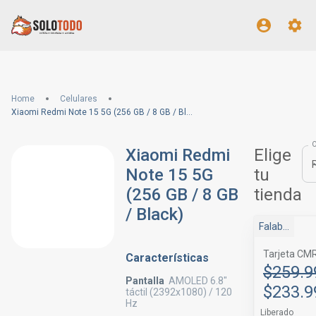
Home
Celulares
Xiaomi Redmi Note 15 5G (256 GB / 8 GB / Black)
Xiaomi Redmi
Elige
Note 15 5G
tu
(256 GB / 8 GB
tienda
/ Black)
Falabella
Tarjeta CM
Características
$259.9
Pantalla
AMOLED 6.8"
$233.9
táctil (2392x1080) / 120
Hz
Liberado