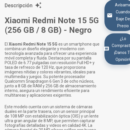
Descripción
Avísam
Cuand
Xiaomi Redmi Note 15 5G
Baje De
Precio
(256 GB / 8 GB) - Negro
¿Lo
El
Xiaomi Redmi Note 15 5G
es un smartphone que
Comprast
combina un diseño elegante y moderno con
¡Danos 
tecnología avanzada para ofrecer una experiencia
móvil completa y fluida. Destaca por su pantalla
Opinión
POLED de 6.77 pulgadas con resolución Full HD+ y
tasa de refresco de 120 Hz, que proporciona
imágenes nítidas y colores vibrantes, ideales para
multimedia y juegos. Su potente procesador
Qualcomm Snapdragon 6 Gen 3 de ocho núcleos,
junto a 8 GB de RAM y 256 GB de almacenamiento
interno, asegura un rendimiento eficiente para
multitareas y aplicaciones exigentes.
Este modelo cuenta con un sistema de cámaras
duales en la parte trasera, con un sensor principal
de 108 MP con estabilización óptica (OIS) y un lente
ultra gran angular de 8 MP, que permiten capturar
fotografías detalladas y videos en calidad 4K. La