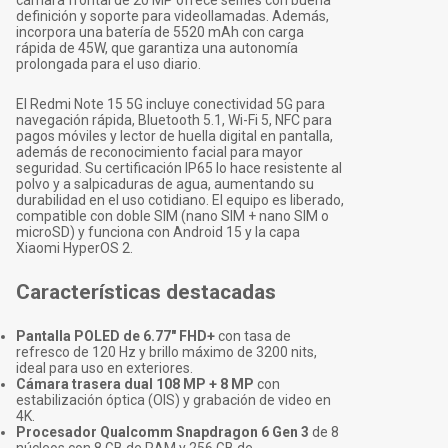
cámara frontal de 20 MP ofrece selfies con buena
definición y soporte para videollamadas. Además,
incorpora una batería de 5520 mAh con carga
rápida de 45W, que garantiza una autonomía
prolongada para el uso diario.
El Redmi Note 15 5G incluye conectividad 5G para
navegación rápida, Bluetooth 5.1, Wi-Fi 5, NFC para
pagos móviles y lector de huella digital en pantalla,
además de reconocimiento facial para mayor
seguridad. Su certificación IP65 lo hace resistente al
polvo y a salpicaduras de agua, aumentando su
durabilidad en el uso cotidiano. El equipo es liberado,
compatible con doble SIM (nano SIM + nano SIM o
microSD) y funciona con Android 15 y la capa
Xiaomi HyperOS 2.
Características destacadas
Pantalla POLED de 6.77" FHD+
con tasa de
refresco de 120 Hz y brillo máximo de 3200 nits,
ideal para uso en exteriores.
Cámara trasera dual 108 MP + 8 MP
con
estabilización óptica (OIS) y grabación de video en
4K.
Procesador Qualcomm Snapdragon 6 Gen 3
de 8