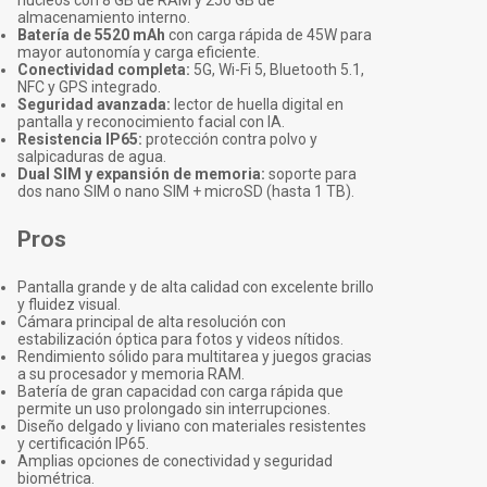
núcleos con 8 GB de RAM y 256 GB de
almacenamiento interno.
Batería de 5520 mAh
con carga rápida de 45W para
mayor autonomía y carga eficiente.
Conectividad completa:
5G, Wi-Fi 5, Bluetooth 5.1,
NFC y GPS integrado.
Seguridad avanzada:
lector de huella digital en
pantalla y reconocimiento facial con IA.
Resistencia IP65:
protección contra polvo y
salpicaduras de agua.
Dual SIM y expansión de memoria:
soporte para
dos nano SIM o nano SIM + microSD (hasta 1 TB).
Pros
Pantalla grande y de alta calidad con excelente brillo
y fluidez visual.
Cámara principal de alta resolución con
estabilización óptica para fotos y videos nítidos.
Rendimiento sólido para multitarea y juegos gracias
a su procesador y memoria RAM.
Batería de gran capacidad con carga rápida que
permite un uso prolongado sin interrupciones.
Diseño delgado y liviano con materiales resistentes
y certificación IP65.
Amplias opciones de conectividad y seguridad
biométrica.