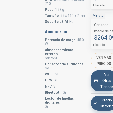
710
Liberado
Peso
178 g.
Mercado Libre
Tamaño
75 x 164 x 7 mm
Soporte eSIM
No
Con todo
medio de p
Accesorios
$264.0
Potencia de carga
45.0
W.
Liberado
Almacenamiento
externo
VER MÁS
microSD
PRECIOS
Conector de audífonos
No
Wi-Fi
Sí
Ver
GPS
Sí
Otras
NFC
Sí
Tienda
Bluetooth
Sí
Lector de huellas
Precio
digitales
Históric
Sí