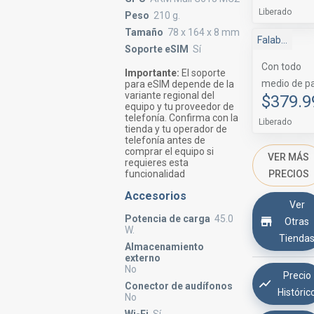
Liberado
Peso
210 g.
Tamaño
78 x 164 x 8 mm
Falabella Marketplace
Soporte eSIM
Sí
Con todo
Importante:
El soporte
medio de p
para eSIM depende de la
variante regional del
$379.9
equipo y tu proveedor de
telefonía. Confirma con la
Liberado
tienda y tu operador de
telefonía antes de
comprar el equipo si
VER MÁS
requieres esta
PRECIOS
funcionalidad
Accesorios
Ver
Potencia de carga
45.0
Otras
W.
Tienda
Almacenamiento
externo
No
Precio
Conector de audífonos
Históric
No