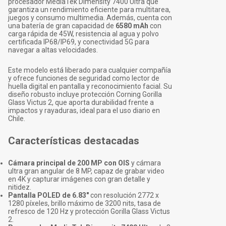
procesador MediaTek Dimensity 7400 Ultra que
garantiza un rendimiento eficiente para multitarea,
juegos y consumo multimedia. Además, cuenta con
una batería de gran capacidad de
6580 mAh
con
carga rápida de 45W, resistencia al agua y polvo
certificada IP68/IP69, y conectividad 5G para
navegar a altas velocidades.
Este modelo está liberado para cualquier compañía
y ofrece funciones de seguridad como lector de
huella digital en pantalla y reconocimiento facial. Su
diseño robusto incluye protección Corning Gorilla
Glass Victus 2, que aporta durabilidad frente a
impactos y rayaduras, ideal para el uso diario en
Chile.
Características destacadas
Cámara principal de 200 MP con OIS
y cámara
ultra gran angular de 8 MP, capaz de grabar video
en 4K y capturar imágenes con gran detalle y
nitidez.
Pantalla POLED de 6.83"
con resolución 2772 x
1280 píxeles, brillo máximo de 3200 nits, tasa de
refresco de 120 Hz y protección Gorilla Glass Victus
2.