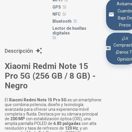
Wi-Fi
Sí
Avísam
GPS
Sí
Cuand
NFC
Sí
Baje De
Bluetooth
Sí
Precio
Lector de huellas
digitales
Sí
¿Lo
Comprast
Descripción
¡Danos 
Opinión
Xiaomi Redmi Note 15
Pro 5G (256 GB / 8 GB) -
Negro
El
Xiaomi Redmi Note 15 Pro 5G
es un smartphone
que combina potencia, diseño y tecnología
avanzada para ofrecer una experiencia móvil
completa y fluida. Destaca por su cámara principal
de
200 MP
con estabilización óptica (OIS), una
amplia pantalla POLED de
6.83 pulgadas
con alta
resolución y tasa de refresco de
120 Hz
, y un