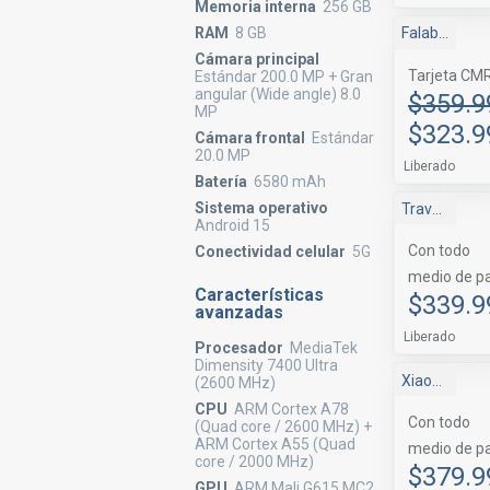
Memoria interna
256 GB
RAM
8 GB
Falabella
Cámara principal
Tarjeta CM
Estándar 200.0 MP + Gran
angular (Wide angle) 8.0
$359.9
MP
$323.9
Cámara frontal
Estándar
20.0 MP
Liberado
Batería
6580 mAh
Sistema operativo
Travel Tienda
Android 15
Con todo
Conectividad celular
5G
medio de p
Características
$339.9
avanzadas
Liberado
Procesador
MediaTek
Dimensity 7400 Ultra
Xiaomi Chile
(2600 MHz)
CPU
ARM Cortex A78
Con todo
(Quad core / 2600 MHz) +
ARM Cortex A55 (Quad
medio de p
core / 2000 MHz)
$379.9
GPU
ARM Mali G615 MC2