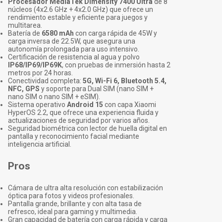
Procesador MediaTek Dimensity 7400 Ultra
de 8
núcleos (4x2.6 GHz + 4x2.0 GHz) que ofrece un
rendimiento estable y eficiente para juegos y
multitarea.
Batería de
6580 mAh
con carga rápida de 45W y
carga inversa de 22.5W, que asegura una
autonomía prolongada para uso intensivo.
Certificación de resistencia al agua y polvo
IP68/IP69/IP69K
, con pruebas de inmersión hasta 2
metros por 24 horas.
Conectividad completa:
5G, Wi-Fi 6, Bluetooth 5.4,
NFC, GPS
y soporte para Dual SIM (nano SIM +
nano SIM o nano SIM + eSIM).
Sistema operativo
Android 15
con capa Xiaomi
HyperOS 2.2, que ofrece una experiencia fluida y
actualizaciones de seguridad por varios años.
Seguridad biométrica con lector de huella digital en
pantalla y reconocimiento facial mediante
inteligencia artificial.
Pros
Cámara de ultra alta resolución con estabilización
óptica para fotos y videos profesionales.
Pantalla grande, brillante y con alta tasa de
refresco, ideal para gaming y multimedia.
Gran capacidad de batería con carga rápida y carga