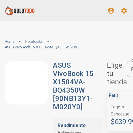
Home
Notebooks
ASUS VivoBook 15 X1504VA-BQ4350W [90NB13Y1-M020Y0]
ASUS
Elige
VivoBook 15
tu
X1504VA-
tienda
BQ4350W
Paris
[90NB13Y1-
M020Y0]
Tarjeta
Cencosud
$639.9
Rendimiento