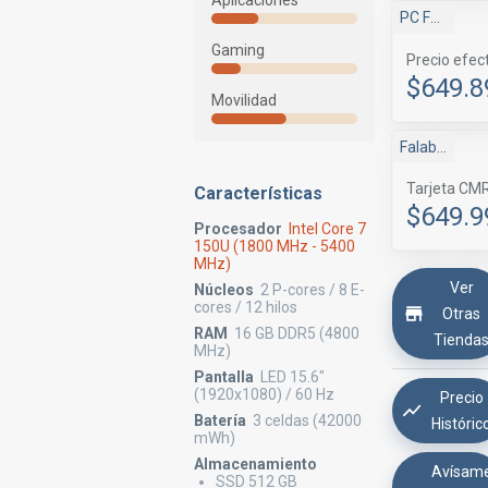
Aplicaciones
PC Factory
Gaming
Precio efec
$649.8
Movilidad
Falabella
Tarjeta CM
Características
$649.9
Procesador
Intel Core 7
150U (1800 MHz - 5400
MHz)
Ver
Núcleos
2 P-cores / 8 E-
cores / 12 hilos
Otras
RAM
16 GB DDR5 (4800
Tienda
MHz)
Pantalla
LED 15.6"
(1920x1080) / 60 Hz
Precio
Batería
3 celdas (42000
Históric
mWh)
Almacenamiento
Avísam
SSD 512 GB