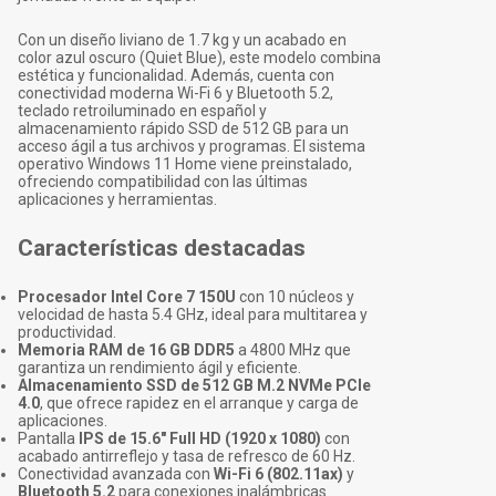
Con un diseño liviano de 1.7 kg y un acabado en
color azul oscuro (Quiet Blue), este modelo combina
estética y funcionalidad. Además, cuenta con
conectividad moderna Wi-Fi 6 y Bluetooth 5.2,
teclado retroiluminado en español y
almacenamiento rápido SSD de 512 GB para un
acceso ágil a tus archivos y programas. El sistema
operativo Windows 11 Home viene preinstalado,
ofreciendo compatibilidad con las últimas
aplicaciones y herramientas.
Características destacadas
Procesador Intel Core 7 150U
con 10 núcleos y
velocidad de hasta 5.4 GHz, ideal para multitarea y
productividad.
Memoria RAM de 16 GB DDR5
a 4800 MHz que
garantiza un rendimiento ágil y eficiente.
Almacenamiento SSD de 512 GB M.2 NVMe PCIe
4.0
, que ofrece rapidez en el arranque y carga de
aplicaciones.
Pantalla
IPS de 15.6" Full HD (1920 x 1080)
con
acabado antirreflejo y tasa de refresco de 60 Hz.
Conectividad avanzada con
Wi-Fi 6 (802.11ax)
y
Bluetooth 5.2
para conexiones inalámbricas