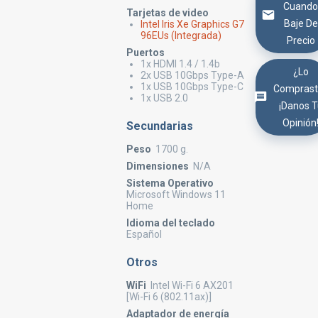
Cuand
Tarjetas de video
Baje De
Intel Iris Xe Graphics G7
96EUs (Integrada)
Precio
Puertos
1x HDMI 1.4 / 1.4b
¿Lo
2x USB 10Gbps Type-A
1x USB 10Gbps Type-C
Comprast
1x USB 2.0
¡Danos 
Opinión
Secundarias
Peso
1700 g.
Dimensiones
N/A
Sistema Operativo
Microsoft Windows 11
Home
Idioma del teclado
Español
Otros
WiFi
Intel Wi-Fi 6 AX201
[Wi-Fi 6 (802.11ax)]
Adaptador de energía