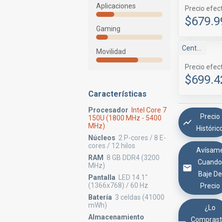
Aplicaciones
Precio efec
$679.9
Gaming
Centrale
Movilidad
Precio efec
$699.4
Características
Procesador
Intel Core 7
Precio
150U (1800 MHz - 5400
MHz)
Históric
Núcleos
2 P-cores / 8 E-
cores / 12 hilos
Avísam
RAM
8 GB DDR4 (3200
Cuand
MHz)
Baje De
Pantalla
LED 14.1"
(1366x768) / 60 Hz
Precio
Batería
3 celdas (41000
mWh)
¿Lo
Almacenamiento
Comprast