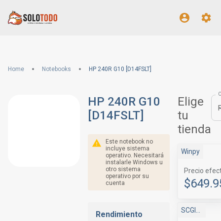
Home
Notebooks
HP 240R G10 [D14FSLT]
HP 240R G10
Elige
[D14FSLT]
tu
tienda
Este notebook no
incluye sistema
Winpy
operativo. Necesitará
instalarle Windows u
otro sistema
Precio efec
operativo por su
$649.9
cuenta
SCGlobal
Rendimiento