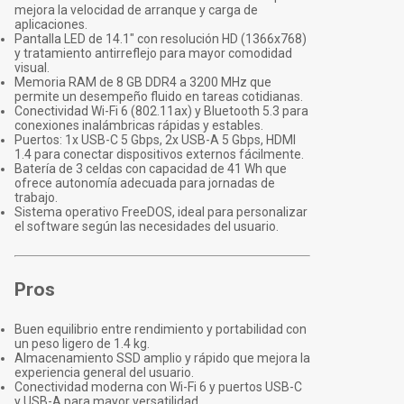
mejora la velocidad de arranque y carga de
aplicaciones.
Pantalla LED de 14.1" con resolución HD (1366x768)
y tratamiento antirreflejo para mayor comodidad
visual.
Memoria RAM de 8 GB DDR4 a 3200 MHz que
permite un desempeño fluido en tareas cotidianas.
Conectividad Wi-Fi 6 (802.11ax) y Bluetooth 5.3 para
conexiones inalámbricas rápidas y estables.
Puertos: 1x USB-C 5 Gbps, 2x USB-A 5 Gbps, HDMI
1.4 para conectar dispositivos externos fácilmente.
Batería de 3 celdas con capacidad de 41 Wh que
ofrece autonomía adecuada para jornadas de
trabajo.
Sistema operativo FreeDOS, ideal para personalizar
el software según las necesidades del usuario.
Pros
Buen equilibrio entre rendimiento y portabilidad con
un peso ligero de 1.4 kg.
Almacenamiento SSD amplio y rápido que mejora la
experiencia general del usuario.
Conectividad moderna con Wi-Fi 6 y puertos USB-C
y USB-A para mayor versatilidad.