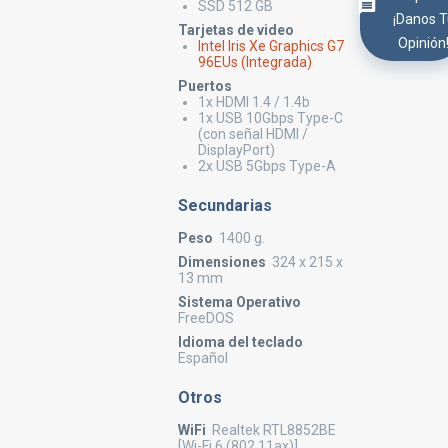
SSD 512 GB
¡Danos 
Tarjetas de video
Opinión
Intel Iris Xe Graphics G7
96EUs (Integrada)
Puertos
1x HDMI 1.4 / 1.4b
1x USB 10Gbps Type-C
(con señal HDMI /
DisplayPort)
2x USB 5Gbps Type-A
Secundarias
Peso
1400 g.
Dimensiones
324 x 215 x
13 mm
Sistema Operativo
FreeDOS
Idioma del teclado
Español
Otros
WiFi
Realtek RTL8852BE
[Wi-Fi 6 (802.11ax)]