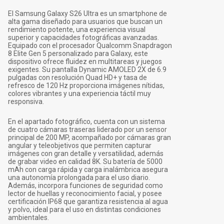
El Samsung Galaxy S26 Ultra es un smartphone de
alta gama diseñado para usuarios que buscan un
rendimiento potente, una experiencia visual
superior y capacidades fotográficas avanzadas.
Equipado con el procesador Qualcomm Snapdragon
8 Elite Gen 5 personalizado para Galaxy, este
dispositivo ofrece fluidez en multitareas y juegos
exigentes. Su pantalla Dynamic AMOLED 2X de 6.9
pulgadas con resolución Quad HD+ y tasa de
refresco de 120 Hz proporciona imágenes nítidas,
colores vibrantes y una experiencia táctil muy
responsiva.
En el apartado fotográfico, cuenta con un sistema
de cuatro cámaras traseras liderado por un sensor
principal de 200 MP, acompañado por cámaras gran
angular y teleobjetivos que permiten capturar
imágenes con gran detalle y versatilidad, además
de grabar video en calidad 8K. Su batería de 5000
mAh con carga rápida y carga inalámbrica asegura
una autonomía prolongada para el uso diario.
Además, incorpora funciones de seguridad como
lector de huellas y reconocimiento facial, y posee
certificación IP68 que garantiza resistencia al agua
y polvo, ideal para el uso en distintas condiciones
ambientales.