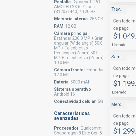
Pantalla
Dynamic LTPO
AMOLED 2X 6.9" táctil
Travel Tienda
(3120x1440) / 120 Hz
Memoria interna
256 GB
Con todo m
RAM
12 GB
de pago
Cámara principal
$1.049
Estándar 200.0 MP + Gran
angular (Wide angle) 50.0
Liberado
MP + Teleobjetivo
Periscopio (Zoom) 50.0
Samsung Shop
MP + Teleobjetivo (Zoom)
10.0 MP
Con todo m
Cámara frontal
Estándar
12.0 MP
de pago
$1.199
Batería
5000 mAh
Sistema operativo
Liberado
Android 16
Conectividad celular
5G
Mercado Libre
Características
Con todo m
avanzadas
de pago
Procesador
Qualcomm
$1.299
Snapdragon 8 Elite Gen 5