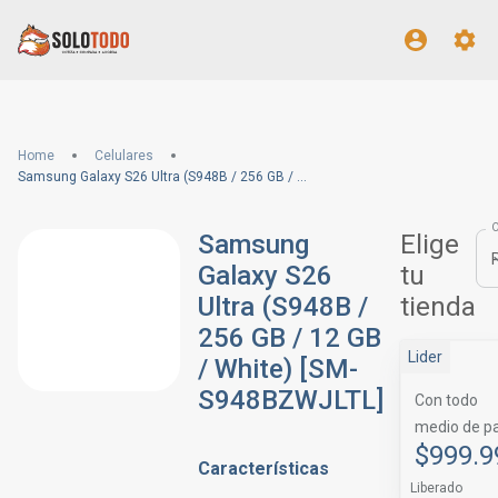
Home
Celulares
Samsung Galaxy S26 Ultra (S948B / 256 GB / 12 GB / White) [SM-S948BZWJLTL]
Samsung
Elige
Galaxy S26
tu
Ultra (S948B /
tienda
256 GB / 12 GB
Lider
/ White) [SM-
S948BZWJLTL]
Con todo
medio de p
$999.9
Características
Liberado