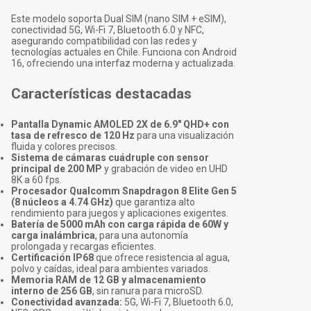
Este modelo soporta Dual SIM (nano SIM + eSIM),
conectividad 5G, Wi-Fi 7, Bluetooth 6.0 y NFC,
asegurando compatibilidad con las redes y
tecnologías actuales en Chile. Funciona con Android
16, ofreciendo una interfaz moderna y actualizada.
Características destacadas
Pantalla Dynamic AMOLED 2X de 6.9" QHD+ con
tasa de refresco de 120 Hz
para una visualización
fluida y colores precisos.
Sistema de cámaras cuádruple con sensor
principal de 200 MP
y grabación de video en UHD
8K a 60 fps.
Procesador Qualcomm Snapdragon 8 Elite Gen 5
(8 núcleos a 4.74 GHz)
que garantiza alto
rendimiento para juegos y aplicaciones exigentes.
Batería de 5000 mAh con carga rápida de 60W y
carga inalámbrica
, para una autonomía
prolongada y recargas eficientes.
Certificación IP68
que ofrece resistencia al agua,
polvo y caídas, ideal para ambientes variados.
Memoria RAM de 12 GB y almacenamiento
interno de 256 GB
, sin ranura para microSD.
Conectividad avanzada:
5G, Wi-Fi 7, Bluetooth 6.0,