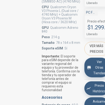
(SM8850-AC) (4740 MHz)
Liberado
CPU
Qualcomm Oryon
V3 Phoenix L (Dual core /
PC Factory
4740 MHz) + Qualcomm
Oryon V3 Phoenix M
Precio efec
(Hexa core / 3620 MHz)
$1.299
GPU
Qualcomm Adreno
840
Liberado
Peso
214 g.
Tamaño
78 x 164 x 8 mm
VER MÁS
Soporte eSIM
Sí
PRECIOS
Importante:
El soporte
para eSIM depende de la
Ver
variante regional del
Otras
equipo y tu proveedor de
telefonía. Confirma con la
Tienda
tienda y tu operador de
telefonía antes de
comprar el equipo si
Precio
requieres esta
funcionalidad
Históric
Accesorios
Avísam