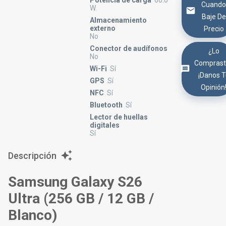
Potencia de carga
60.0
Cuand
W.
Baje De
Almacenamiento
externo
Precio
No
Conector de audífonos
¿Lo
No
Comprast
Wi-Fi
Sí
¡Danos 
GPS
Sí
Opinión
NFC
Sí
Bluetooth
Sí
Lector de huellas
digitales
Sí
Descripción
Samsung Galaxy S26
Ultra (256 GB / 12 GB /
Blanco)