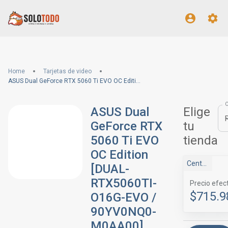
Home
Tarjetas de video
ASUS Dual GeForce RTX 5060 Ti EVO OC Edition [DUAL-RTX5060TI-O16G-EVO / 90YV0NQ0-M0AA00]
ASUS Dual
Elige
GeForce RTX
tu
5060 Ti EVO
tienda
OC Edition
Centrale
[DUAL-
RTX5060TI-
Precio efec
$715.9
O16G-EVO /
90YV0NQ0-
M0AA00]