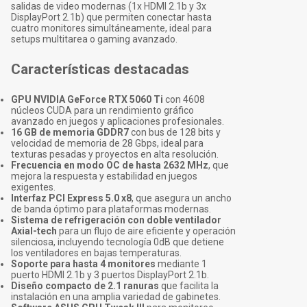
salidas de video modernas (1x HDMI 2.1b y 3x
DisplayPort 2.1b) que permiten conectar hasta
cuatro monitores simultáneamente, ideal para
setups multitarea o gaming avanzado.
Características destacadas
GPU NVIDIA GeForce RTX 5060 Ti
con 4608
núcleos CUDA para un rendimiento gráfico
avanzado en juegos y aplicaciones profesionales.
16 GB de memoria GDDR7
con bus de 128 bits y
velocidad de memoria de 28 Gbps, ideal para
texturas pesadas y proyectos en alta resolución.
Frecuencia en modo OC de hasta 2632 MHz
, que
mejora la respuesta y estabilidad en juegos
exigentes.
Interfaz PCI Express 5.0 x8
, que asegura un ancho
de banda óptimo para plataformas modernas.
Sistema de refrigeración con doble ventilador
Axial-tech
para un flujo de aire eficiente y operación
silenciosa, incluyendo tecnología 0dB que detiene
los ventiladores en bajas temperaturas.
Soporte para hasta 4 monitores
mediante 1
puerto HDMI 2.1b y 3 puertos DisplayPort 2.1b.
Diseño compacto de 2.1 ranuras
que facilita la
instalación en una amplia variedad de gabinetes.