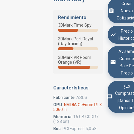
Crear
Nueva
Rendimiento
Cotizaci
3DMark Time Spy
Precio
Históric
3DMark Port Royal
(Ray tracing)
Avísam
3DMark VR Room
Cuand
Orange (VR)
Baje De
Precio
¿Lo
Características
Comprast
Fabricante
ASUS
¡Danos 
GPU
NVIDIA GeForce RTX
Opinión
5060 Ti
Memoria
16 GB GDDR7
(128 bit)
Bus
PCI Express 5,0 x8