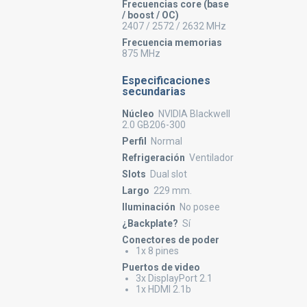
Frecuencias core (base
/ boost / OC)
2407 / 2572 / 2632 MHz
Frecuencia memorias
875 MHz
Especificaciones
secundarias
Núcleo
NVIDIA Blackwell
2.0 GB206-300
Perfil
Normal
Refrigeración
Ventilador
Slots
Dual slot
Largo
229 mm.
Iluminación
No posee
¿Backplate?
Sí
Conectores de poder
1x 8 pines
Puertos de video
3x DisplayPort 2.1
1x HDMI 2.1b