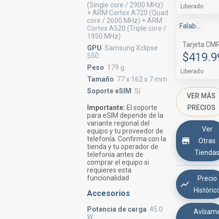
(Single core / 2900 MHz)
Liberado
+ ARM Cortex A720 (Quad
core / 2600 MHz) + ARM
Falabella
Cortex A520 (Triple core /
1950 MHz)
Tarjeta CM
GPU
Samsung Xclipse
$419.9
550
Peso
179 g.
Liberado
Tamaño
77 x 162 x 7 mm
Soporte eSIM
Sí
VER MÁS
PRECIOS
Importante:
El soporte
para eSIM depende de la
variante regional del
Ver
equipo y tu proveedor de
telefonía. Confirma con la
Otras
tienda y tu operador de
Tienda
telefonía antes de
comprar el equipo si
requieres esta
funcionalidad
Precio
Históric
Accesorios
Potencia de carga
45.0
Avísam
W.