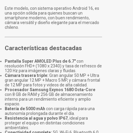
Este modelo, con sistema operativo Android 16, es
una opción sólida para quienes buscan un
smartphone moderno, con buen rendimiento,
cámara versátil y diseño elegante para el mercado
chileno.
Características destacadas
Pantalla Super AMOLED Plus de 6.7"
con
resolución FHD+ (1080 x 2340) y tasa de refresco de
120 Hz para imágenes claras y fluidas.
Cámara trasera triple:
Gran angular 50 MP + Ultra
gran angular 12 MP + Macro 5 MP, y cámara frontal
de 12 MP para fotos y videos de alta calidad.
Procesador Samsung Exynos 1680 Octa-Core
con 8 GB de RAM y 256 GB de almacenamiento
interno para un rendimiento eficiente y amplio
espacio.
Batería de 5000 mAh
con carga rápida para una
autonomía prolongada durante el día.
Resistencia al agua y polvo IP67
, ideal para
proteger el equipo en distintas condiciones
ambientales.
Conectividad completa:
5G, Wi-Fi 6, Bluetooth 6.0,