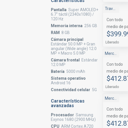
Características
Travel Tienda
Pantalla
Super AMOLED+
6.7" táctil (2340x1080) /
120 Hz
Con todo
Memoria interna
256 GB
medio de p
$399.9
RAM
8 GB
Cámara principal
Liberado
Estándar 50.0 MP + Gran
angular (Wide angle) 12.0
MP + Macro 5.0 MP
Mercado Libre
Cámara frontal
Estándar
Con todo
12.0 MP
medio de p
Batería
5000 mAh
$412.8
Sistema operativo
Android 16
Liberado
Conectividad celular
5G
Mercado Libre Samsung
Características
avanzadas
Con todo
Procesador
Samsung
medio de p
Exynos 1680 (2900 MHz)
$412.8
CPU
ARM Cortex A720