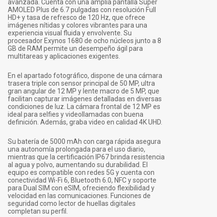
avanzada. Cuenta con una amplia pantalla Super
AMOLED Plus de 6.7 pulgadas con resolución Full
HD+ y tasa de refresco de 120 Hz, que ofrece
imágenes nítidas y colores vibrantes para una
experiencia visual fluida y envolvente. Su
procesador Exynos 1680 de ocho núcleos junto a 8
GB de RAM permite un desempeño ágil para
multitareas y aplicaciones exigentes.
En el apartado fotográfico, dispone de una cámara
trasera triple con sensor principal de 50 MP, ultra
gran angular de 12 MP y lente macro de 5 MP, que
facilitan capturar imágenes detalladas en diversas
condiciones de luz. La cámara frontal de 12 MP es
ideal para selfies y videollamadas con buena
definición. Además, graba video en calidad 4K UHD.
Su batería de 5000 mAh con carga rápida asegura
una autonomía prolongada para el uso diario,
mientras que la certificación IP67 brinda resistencia
al agua y polvo, aumentando su durabilidad. El
equipo es compatible con redes 5G y cuenta con
conectividad Wi-Fi 6, Bluetooth 6.0, NFC y soporte
para Dual SIM con eSIM, ofreciendo flexibilidad y
velocidad en las comunicaciones. Funciones de
seguridad como lector de huellas digitales
completan su perfil.