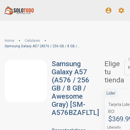
Home
Celulares
Samsung Galaxy A57 (A576 / 256 GB / 8 GB / Awesome Gray) [SM-A576BZAFLTL]
Samsung
Elige
Galaxy A57
tu
(A576 / 256
tienda
GB / 8 GB /
Lider
Awesome
Gray) [SM-
Tarjeta Lide
A576BZAFLTL]
BCI
$369.9
Liberado