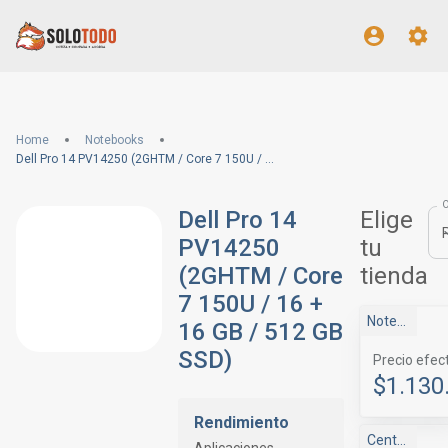
Home
Notebooks
Dell Pro 14 PV14250 (2GHTM / Core 7 150U / 16 + 16 GB / 512 GB SSD)
Dell Pro 14
Elige
PV14250
tu
(2GHTM / Core
tienda
7 150U / 16 +
NotebookStore
16 GB / 512 GB
SSD)
Precio efec
$1.130
Rendimiento
Centrale