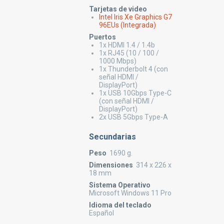
Tarjetas de video
Intel Iris Xe Graphics G7
96EUs (Integrada)
Puertos
1x HDMI 1.4 / 1.4b
1x RJ45 (10 / 100 /
1000 Mbps)
1x Thunderbolt 4 (con
señal HDMI /
DisplayPort)
1x USB 10Gbps Type-C
(con señal HDMI /
DisplayPort)
2x USB 5Gbps Type-A
Secundarias
Peso
1690 g.
Dimensiones
314 x 226 x
18 mm
Sistema Operativo
Microsoft Windows 11 Pro
Idioma del teclado
Español