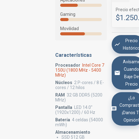
Aplicaciones
Precio efec
Gaming
$1.250
Movilidad
Precio
Históric
Características
Avísam
Procesador
Intel Core 7
Cuand
150U (1800 MHz - 5400
MHz)
Baje De
Núcleos
2 P-cores / 8 E-
Precio
cores / 12 hilos
RAM
32 GB DDR5 (5200
¿Lo
MHz)
Comprast
Pantalla
LED 14.0"
(1920x1200) / 60 Hz
¡Danos 
Batería
4 celdas (54000
Opinión
mWh)
Almacenamiento
SSD 512 GB