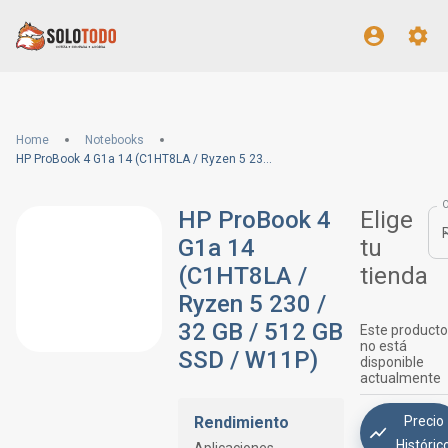
Home
Notebooks
HP ProBook 4 G1a 14 (C1HT8LA / Ryzen 5 230 / 32 GB / 512 GB SSD / W11P)
HP ProBook 4
Elige
G1a 14
tu
(C1HT8LA /
tienda
Ryzen 5 230 /
32 GB / 512 GB
Este producto
no está
SSD / W11P)
disponible
actualmente
Rendimiento
Precio
Históric