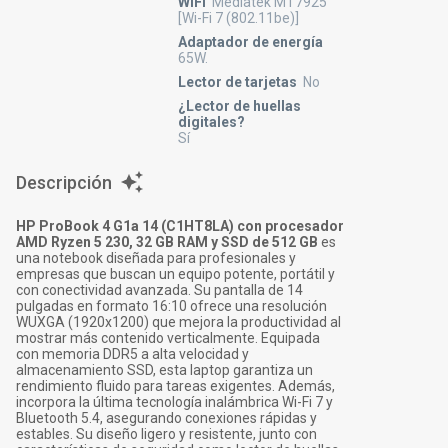
WiFi
Mediatek MT7925
[Wi-Fi 7 (802.11be)]
Adaptador de energía
65W.
Lector de tarjetas
No
¿Lector de huellas
digitales?
Sí
Descripción
HP ProBook 4 G1a 14 (C1HT8LA) con procesador
AMD Ryzen 5 230, 32 GB RAM y SSD de 512 GB
es
una notebook diseñada para profesionales y
empresas que buscan un equipo potente, portátil y
con conectividad avanzada. Su pantalla de 14
pulgadas en formato 16:10 ofrece una resolución
WUXGA (1920x1200) que mejora la productividad al
mostrar más contenido verticalmente. Equipada
con memoria DDR5 a alta velocidad y
almacenamiento SSD, esta laptop garantiza un
rendimiento fluido para tareas exigentes. Además,
incorpora la última tecnología inalámbrica Wi-Fi 7 y
Bluetooth 5.4, asegurando conexiones rápidas y
estables. Su diseño ligero y resistente, junto con