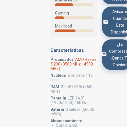
Aplicaciones
Avísam
Gaming
Cuand
Este
Movilidad
Disponib
¿Lo
Características
Comprast
¡Danos 
Procesador
AMD Ryzen
5 230 (3500 MHz - 4900
Opinión
MHz)
Núcleos
6 núcleos / 12
hilos
RAM
32 GB DDR5 (5600
MHz)
Pantalla
LED 14.0"
(1920x1200) / 60 Hz
Batería
3 celdas (56000
mWh)
Almacenamiento
SSD 512 GB