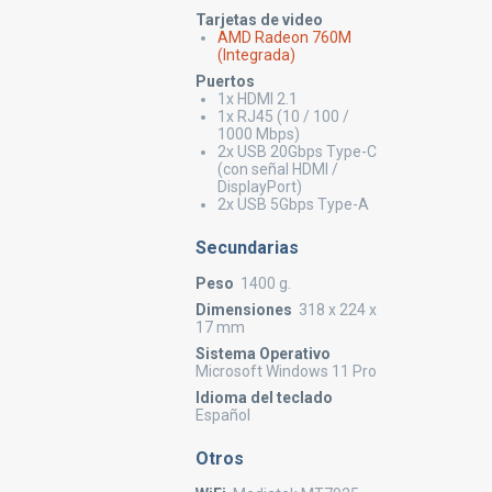
Tarjetas de video
AMD Radeon 760M
(Integrada)
Puertos
1x HDMI 2.1
1x RJ45 (10 / 100 /
1000 Mbps)
2x USB 20Gbps Type-C
(con señal HDMI /
DisplayPort)
2x USB 5Gbps Type-A
Secundarias
Peso
1400 g.
Dimensiones
318 x 224 x
17 mm
Sistema Operativo
Microsoft Windows 11 Pro
Idioma del teclado
Español
Otros